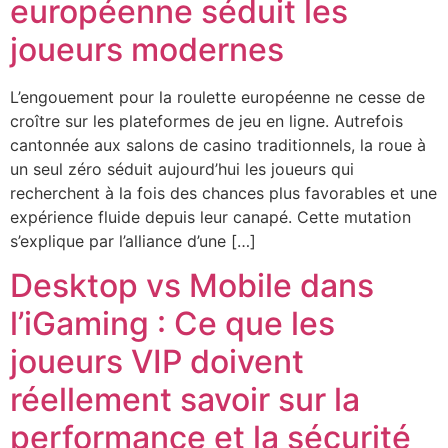
européenne séduit les
joueurs modernes
L’engouement pour la roulette européenne ne cesse de
croître sur les plateformes de jeu en ligne. Autrefois
cantonnée aux salons de casino traditionnels, la roue à
un seul zéro séduit aujourd’hui les joueurs qui
recherchent à la fois des chances plus favorables et une
expérience fluide depuis leur canapé. Cette mutation
s’explique par l’alliance d’une […]
Desktop vs Mobile dans
l’iGaming : Ce que les
joueurs VIP doivent
réellement savoir sur la
performance et la sécurité