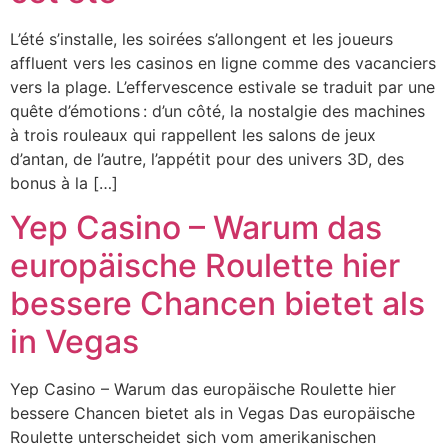
L’été s’installe, les soirées s’allongent et les joueurs
affluent vers les casinos en ligne comme des vacanciers
vers la plage. L’effervescence estivale se traduit par une
quête d’émotions : d’un côté, la nostalgie des machines
à trois rouleaux qui rappellent les salons de jeux
d’antan, de l’autre, l’appétit pour des univers 3D, des
bonus à la […]
Yep Casino – Warum das
europäische Roulette hier
bessere Chancen bietet als
in Vegas
Yep Casino – Warum das europäische Roulette hier
bessere Chancen bietet als in Vegas Das europäische
Roulette unterscheidet sich vom amerikanischen