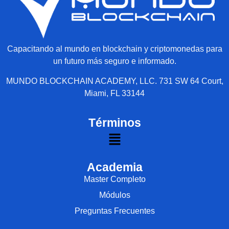
Capacitando al mundo en blockchain y criptomonedas para
un futuro más seguro e informado.
MUNDO BLOCKCHAIN ACADEMY, LLC.
731
SW
64
Court,
Miami, FL
33144
Términos
Academia
Master Completo
Módulos
Preguntas Frecuentes