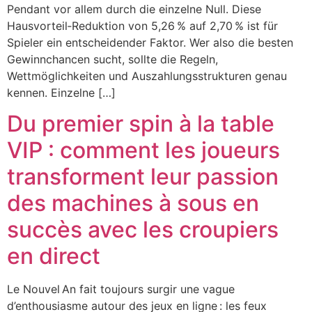
Pendant vor allem durch die einzelne Null. Diese
Hausvorteil‑Reduktion von 5,26 % auf 2,70 % ist für
Spieler ein entscheidender Faktor. Wer also die besten
Gewinnchancen sucht, sollte die Regeln,
Wettmöglichkeiten und Auszahlungsstrukturen genau
kennen. Einzelne […]
Du premier spin à la table
VIP : comment les joueurs
transforment leur passion
des machines à sous en
succès avec les croupiers
en direct
Le Nouvel An fait toujours surgir une vague
d’enthousiasme autour des jeux en ligne : les feux