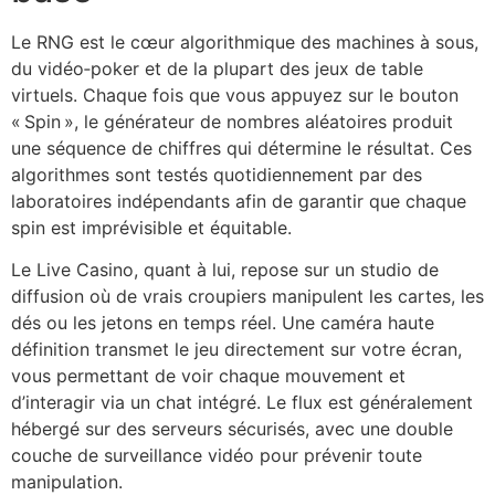
Le RNG est le cœur algorithmique des machines à sous,
du vidéo‑poker et de la plupart des jeux de table
virtuels. Chaque fois que vous appuyez sur le bouton
« Spin », le générateur de nombres aléatoires produit
une séquence de chiffres qui détermine le résultat. Ces
algorithmes sont testés quotidiennement par des
laboratoires indépendants afin de garantir que chaque
spin est imprévisible et équitable.
Le Live Casino, quant à lui, repose sur un studio de
diffusion où de vrais croupiers manipulent les cartes, les
dés ou les jetons en temps réel. Une caméra haute
définition transmet le jeu directement sur votre écran,
vous permettant de voir chaque mouvement et
d’interagir via un chat intégré. Le flux est généralement
hébergé sur des serveurs sécurisés, avec une double
couche de surveillance vidéo pour prévenir toute
manipulation.