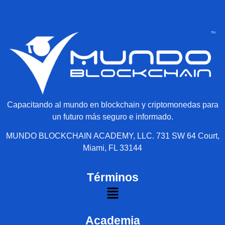
Capacitando al mundo en blockchain y criptomonedas para
un futuro más seguro e informado.
MUNDO BLOCKCHAIN ACADEMY, LLC.
731
SW
64
Court,
Miami, FL
33144
Términos
Academia