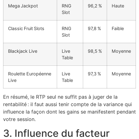
Mega Jackpot
RNG
96,2 %
Haute
Slot
Classic Fruit Slots
RNG
97,8 %
Faible
Slot
Blackjack Live
Live
98,5 %
Moyenne
Table
Roulette Européenne
Live
97,3 %
Moyenne
Live
Table
En résumé, le RTP seul ne suffit pas à juger de la
rentabilité : il faut aussi tenir compte de la variance qui
influence la façon dont les gains se manifestent pendant
votre session.
3. Influence du facteur