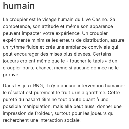
humain
Le croupier est le visage humain du Live Casino. Sa
compétence, son attitude et même son apparence
peuvent impacter votre expérience. Un croupier
expérimenté minimise les erreurs de distribution, assure
un rythme fluide et crée une ambiance conviviale qui
peut encourager des mises plus élevées. Certains
joueurs croient même que le « toucher le tapis » d’un
croupier porte chance, même si aucune donnée ne le
prouve.
Dans les jeux RNG, il n’y a aucune intervention humaine :
le résultat est purement le fruit d’un algorithme. Cette
pureté du hasard élimine tout doute quant à une
possible manipulation, mais elle peut aussi donner une
impression de froideur, surtout pour les joueurs qui
recherchent une interaction sociale.