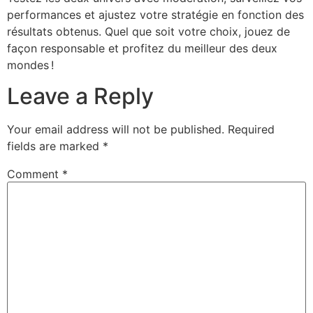
performances et ajustez votre stratégie en fonction des
résultats obtenus. Quel que soit votre choix, jouez de
façon responsable et profitez du meilleur des deux
mondes !
Leave a Reply
Your email address will not be published.
Required
fields are marked
*
Comment
*