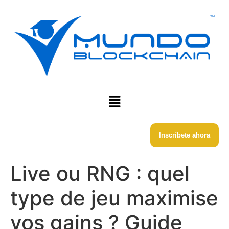
Inscríbete ahora
Live ou RNG : quel
type de jeu maximise
vos gains ? Guide