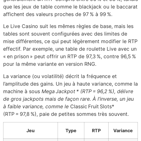
que les jeux de table comme le blackjack ou le baccarat
affichent des valeurs proches de 97 % à 99 %.
Le Live Casino suit les mêmes règles de base, mais les
tables sont souvent configurées avec des limites de
mise différentes, ce qui peut légèrement modifier le RTP
effectif. Par exemple, une table de roulette Live avec un
« en prison » peut offrir un RTP de 97,3 %, contre 96,5 %
pour la même variante en version RNG.
La variance (ou volatilité) décrit la fréquence et
l’amplitude des gains. Un jeu à haute variance, comme la
machine à sous
Mega Jackpot * (RTP = 96,2 %), délivre
de gros jackpots mais de façon rare. À l’inverse, un jeu
à faible variance, comme le
Classic Fruit Slots*
(RTP = 97,8 %), paie de petites sommes très souvent.
Jeu
Type
RTP
Variance