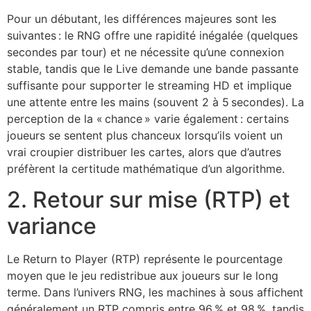
Pour un débutant, les différences majeures sont les
suivantes : le RNG offre une rapidité inégalée (quelques
secondes par tour) et ne nécessite qu’une connexion
stable, tandis que le Live demande une bande passante
suffisante pour supporter le streaming HD et implique
une attente entre les mains (souvent 2 à 5 secondes). La
perception de la « chance » varie également : certains
joueurs se sentent plus chanceux lorsqu’ils voient un
vrai croupier distribuer les cartes, alors que d’autres
préfèrent la certitude mathématique d’un algorithme.
2. Retour sur mise (RTP) et
variance
Le Return to Player (RTP) représente le pourcentage
moyen que le jeu redistribue aux joueurs sur le long
terme. Dans l’univers RNG, les machines à sous affichent
généralement un RTP compris entre 96 % et 98 %, tandis