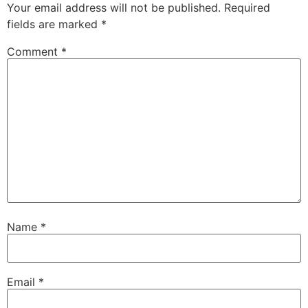
Your email address will not be published.
Required
fields are marked
*
Comment
*
Name
*
Email
*