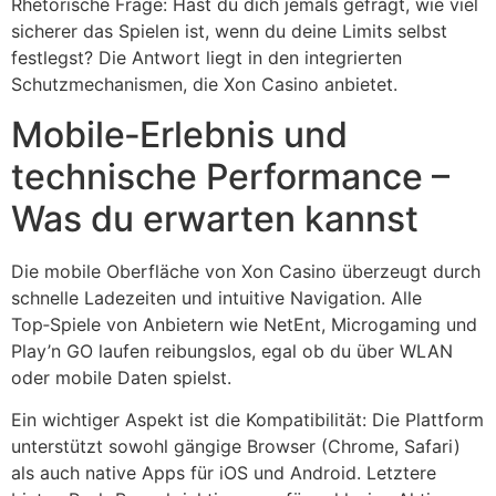
Rhetorische Frage: Hast du dich jemals gefragt, wie viel
sicherer das Spielen ist, wenn du deine Limits selbst
festlegst? Die Antwort liegt in den integrierten
Schutzmechanismen, die Xon Casino anbietet.
Mobile‑Erlebnis und
technische Performance –
Was du erwarten kannst
Die mobile Oberfläche von Xon Casino überzeugt durch
schnelle Ladezeiten und intuitive Navigation. Alle
Top‑Spiele von Anbietern wie NetEnt, Microgaming und
Play’n GO laufen reibungslos, egal ob du über WLAN
oder mobile Daten spielst.
Ein wichtiger Aspekt ist die Kompatibilität: Die Plattform
unterstützt sowohl gängige Browser (Chrome, Safari)
als auch native Apps für iOS und Android. Letztere