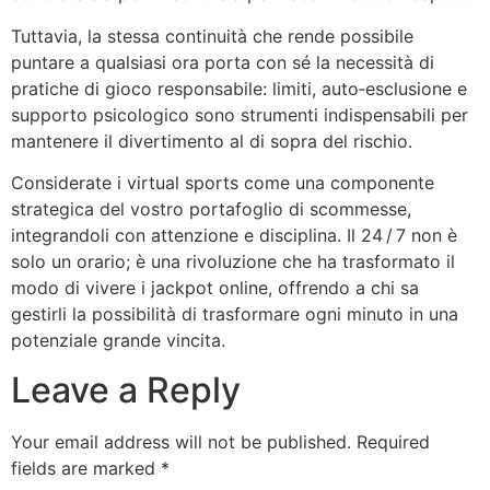
Tuttavia, la stessa continuità che rende possibile
puntare a qualsiasi ora porta con sé la necessità di
pratiche di gioco responsabile: limiti, auto‑esclusione e
supporto psicologico sono strumenti indispensabili per
mantenere il divertimento al di sopra del rischio.
Considerate i virtual sports come una componente
strategica del vostro portafoglio di scommesse,
integrandoli con attenzione e disciplina. Il 24 / 7 non è
solo un orario; è una rivoluzione che ha trasformato il
modo di vivere i jackpot online, offrendo a chi sa
gestirli la possibilità di trasformare ogni minuto in una
potenziale grande vincita.
Leave a Reply
Your email address will not be published.
Required
fields are marked
*