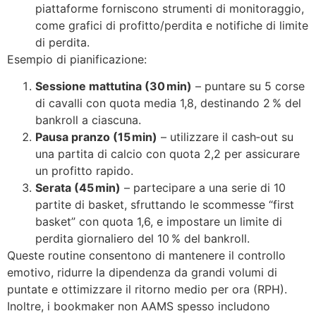
piattaforme forniscono strumenti di monitoraggio,
come grafici di profitto/perdita e notifiche di limite
di perdita.
Esempio di pianificazione:
Sessione mattutina (30 min)
– puntare su 5 corse
di cavalli con quota media 1,8, destinando 2 % del
bankroll a ciascuna.
Pausa pranzo (15 min)
– utilizzare il cash‑out su
una partita di calcio con quota 2,2 per assicurare
un profitto rapido.
Serata (45 min)
– partecipare a una serie di 10
partite di basket, sfruttando le scommesse “first
basket” con quota 1,6, e impostare un limite di
perdita giornaliero del 10 % del bankroll.
Queste routine consentono di mantenere il controllo
emotivo, ridurre la dipendenza da grandi volumi di
puntate e ottimizzare il ritorno medio per ora (RPH).
Inoltre, i bookmaker non AAMS spesso includono