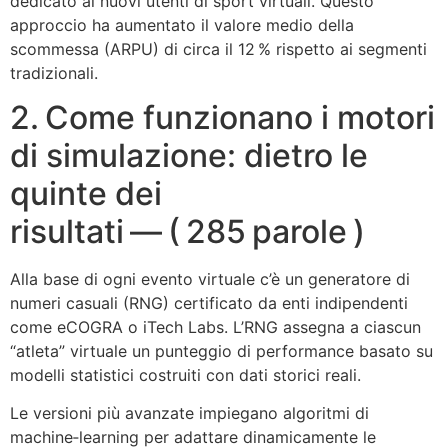
dedicato ai nuovi utenti di sport virtuali. Questo
approccio ha aumentato il valore medio della
scommessa (ARPU) di circa il 12 % rispetto ai segmenti
tradizionali.
2. Come funzionano i motori
di simulazione: dietro le
quinte dei
risultati — ( 285 parole )
Alla base di ogni evento virtuale c’è un generatore di
numeri casuali (RNG) certificato da enti indipendenti
come eCOGRA o iTech Labs. L’RNG assegna a ciascun
“atleta” virtuale un punteggio di performance basato su
modelli statistici costruiti con dati storici reali.
Le versioni più avanzate impiegano algoritmi di
machine‑learning per adattare dinamicamente le