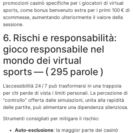
promozioni casinò specifiche per i giocatori di virtual
sports, come bonus benvenuto extra per i primi 100 € di
scommesse, aumentando ulteriormente il valore della
sessione.
6. Rischi e responsabilità:
gioco responsabile nel
mondo dei virtual
sports — ( 295 parole )
L’accessibilità 24 / 7 può trasformarsi in una trappola
per chi perde di vista i limiti personali. La percezione di
“controllo” offerta dalle simulazioni, unita alla rapidità
delle partite, può alimentare una dipendenza silenziosa.
Strumenti consigliati per mitigare il rischio:
Auto‑esclusione
: la maggior parte dei casinò