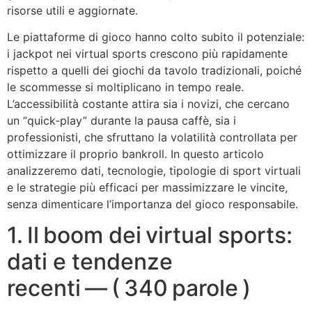
risorse utili e aggiornate.
Le piattaforme di gioco hanno colto subito il potenziale:
i jackpot nei virtual sports crescono più rapidamente
rispetto a quelli dei giochi da tavolo tradizionali, poiché
le scommesse si moltiplicano in tempo reale.
L’accessibilità costante attira sia i novizi, che cercano
un “quick‑play” durante la pausa caffè, sia i
professionisti, che sfruttano la volatilità controllata per
ottimizzare il proprio bankroll. In questo articolo
analizzeremo dati, tecnologie, tipologie di sport virtuali
e le strategie più efficaci per massimizzare le vincite,
senza dimenticare l’importanza del gioco responsabile.
1. Il boom dei virtual sports:
dati e tendenze
recenti — ( 340 parole )