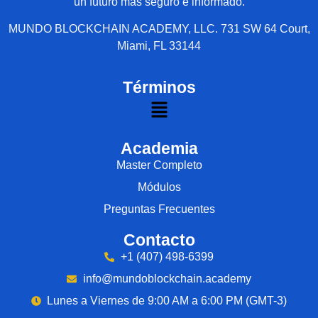
un futuro más seguro e informado.
MUNDO BLOCKCHAIN ACADEMY, LLC.
731
SW
64
Court,
Miami, FL
33144
Términos
Academia
Master Completo
Módulos
Preguntas Frecuentes
Contacto
+1 (407) 498-6399
info@mundoblockchain.academy
Lunes a Viernes de 9:00 AM a 6:00 PM (GMT-3)