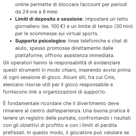
online permette di bloccare l’account per periodi
da 24 ore a 6 mesi.
Limiti di deposito e sessione
: impostare un tetto
giornaliero (es. 100 €) e un limite di tempo (30 min)
per le scommesse sui virtual sports.
Supporto psicologico
: linee telefoniche e chat di
aiuto, spesso promosse direttamente dalle
piattaforme, offrono assistenza immediata.
Gli operatori hanno la responsabilità di evidenziare
questi strumenti in modo chiaro, inserendo avvisi prima
di ogni sessione di gioco. Alcuni siti, tra cui Cnis,
elencano risorse utili per il gioco responsabile e
forniscono link a organizzazioni di supporto.
È fondamentale ricordare che il divertimento deve
rimanere al centro dell’esperienza. Una buona pratica è
tenere un registro delle puntate, confrontando i risultati
con gli obiettivi di profitto e con i limiti di perdita
prefissati. In questo modo, il giocatore può valutare se