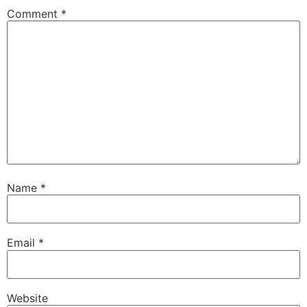
Comment
*
Name
*
Email
*
Website