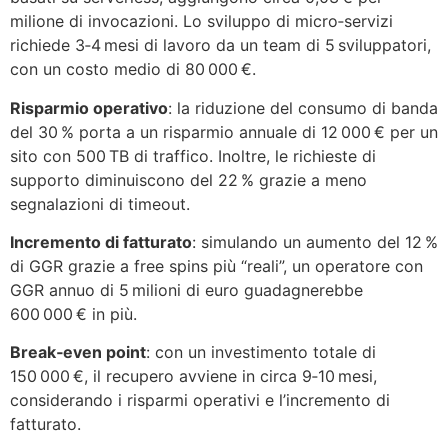
milione di invocazioni. Lo sviluppo di micro‑servizi
richiede 3‑4 mesi di lavoro da un team di 5 sviluppatori,
con un costo medio di 80 000 €.
Risparmio operativo
: la riduzione del consumo di banda
del 30 % porta a un risparmio annuale di 12 000 € per un
sito con 500 TB di traffico. Inoltre, le richieste di
supporto diminuiscono del 22 % grazie a meno
segnalazioni di timeout.
Incremento di fatturato
: simulando un aumento del 12 %
di GGR grazie a free spins più “reali”, un operatore con
GGR annuo di 5 milioni di euro guadagnerebbe
600 000 € in più.
Break‑even point
: con un investimento totale di
150 000 €, il recupero avviene in circa 9‑10 mesi,
considerando i risparmi operativi e l’incremento di
fatturato.