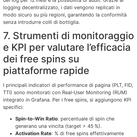
logging decentralizzato, i dati vengono replicati in
modo sicuro su più regioni, garantendo la conformità
senza introdurre colli di bottiglia.
7. Strumenti di monitoraggio
e KPI per valutare l’efficacia
dei free spins su
piattaforme rapide
I principali indicatori di performance di pagina (PLT, FID,
TTI) sono monitorati con Real‑User Monitoring (RUM)
integrato in Grafana. Per i free spins, si aggiungono KPI
specifici:
Spin‑to‑Win Ratio
: percentuale di spin che
generano una vincita (target > 45 %).
Activation Rate
: % di free spins effettivamente