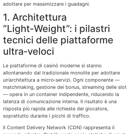
adottare per massimizzare i guadagni.
1. Architettura
“Light‑Weight”: i pilastri
tecnici delle piattaforme
ultra‑veloci
Le piattaforme di casinò moderne si stanno
allontanando dal tradizionale monolite per adottare
un’architettura a micro‑servizi. Ogni componente —
matchmaking, gestione dei bonus, streaming delle slot
— opera in un container indipendente, riducendo la
latenza di comunicazione interna. Il risultato è una
risposta più rapida alle richieste del giocatore,
soprattutto durante i picchi di traffico.
Il Content Delivery Network (CDN) rappresenta il