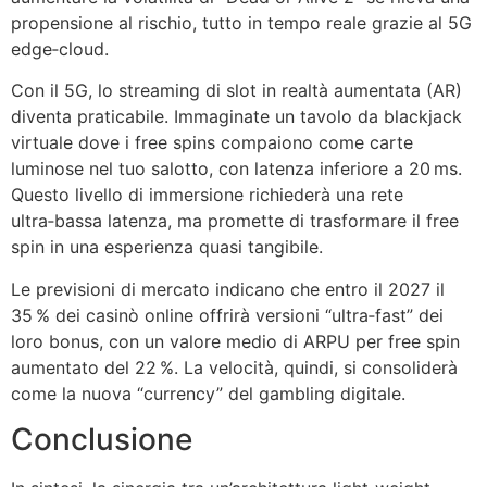
propensione al rischio, tutto in tempo reale grazie al 5G
edge‑cloud.
Con il 5G, lo streaming di slot in realtà aumentata (AR)
diventa praticabile. Immaginate un tavolo da blackjack
virtuale dove i free spins compaiono come carte
luminose nel tuo salotto, con latenza inferiore a 20 ms.
Questo livello di immersione richiederà una rete
ultra‑bassa latenza, ma promette di trasformare il free
spin in una esperienza quasi tangibile.
Le previsioni di mercato indicano che entro il 2027 il
35 % dei casinò online offrirà versioni “ultra‑fast” dei
loro bonus, con un valore medio di ARPU per free spin
aumentato del 22 %. La velocità, quindi, si consoliderà
come la nuova “currency” del gambling digitale.
Conclusione