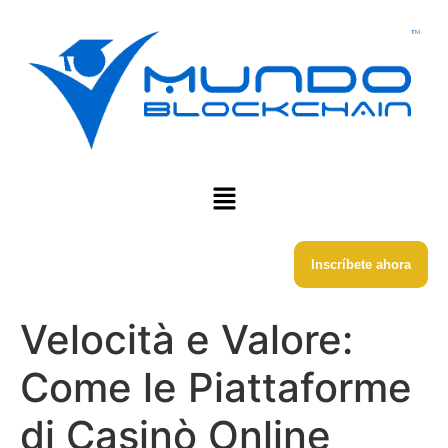
Inscríbete ahora
Velocità e Valore:
Come le Piattaforme
di Casinò Online