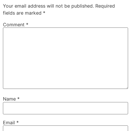
Your email address will not be published.
Required
fields are marked
*
Comment
*
Name
*
Email
*