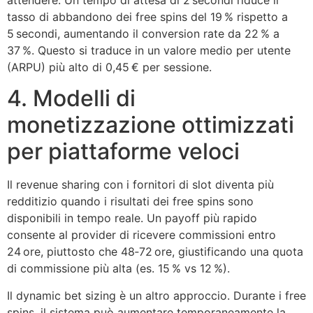
tasso di abbandono dei free spins del 19 % rispetto a
5 secondi, aumentando il conversion rate da 22 % a
37 %. Questo si traduce in un valore medio per utente
(ARPU) più alto di 0,45 € per sessione.
4. Modelli di
monetizzazione ottimizzati
per piattaforme veloci
Il revenue sharing con i fornitori di slot diventa più
redditizio quando i risultati dei free spins sono
disponibili in tempo reale. Un payoff più rapido
consente al provider di ricevere commissioni entro
24 ore, piuttosto che 48‑72 ore, giustificando una quota
di commissione più alta (es. 15 % vs 12 %).
Il dynamic bet sizing è un altro approccio. Durante i free
spins, il sistema può aumentare temporaneamente la