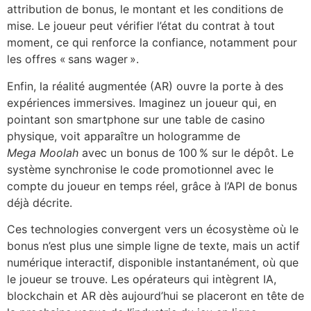
attribution de bonus, le montant et les conditions de
mise. Le joueur peut vérifier l’état du contrat à tout
moment, ce qui renforce la confiance, notamment pour
les offres « sans wager ».
Enfin, la réalité augmentée (AR) ouvre la porte à des
expériences immersives. Imaginez un joueur qui, en
pointant son smartphone sur une table de casino
physique, voit apparaître un hologramme de
Mega Moolah
avec un bonus de 100 % sur le dépôt. Le
système synchronise le code promotionnel avec le
compte du joueur en temps réel, grâce à l’API de bonus
déjà décrite.
Ces technologies convergent vers un écosystème où le
bonus n’est plus une simple ligne de texte, mais un actif
numérique interactif, disponible instantanément, où que
le joueur se trouve. Les opérateurs qui intègrent IA,
blockchain et AR dès aujourd’hui se placeront en tête de