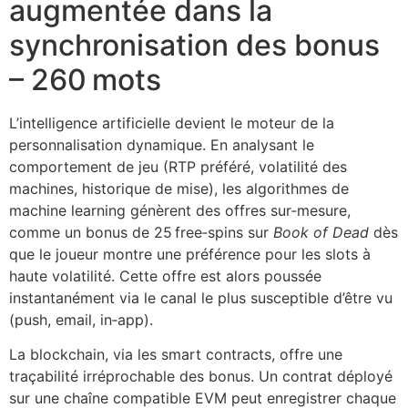
augmentée dans la
synchronisation des bonus
– 260 mots
L’intelligence artificielle devient le moteur de la
personnalisation dynamique. En analysant le
comportement de jeu (RTP préféré, volatilité des
machines, historique de mise), les algorithmes de
machine learning génèrent des offres sur‑mesure,
comme un bonus de 25 free‑spins sur
Book of Dead
dès
que le joueur montre une préférence pour les slots à
haute volatilité. Cette offre est alors poussée
instantanément via le canal le plus susceptible d’être vu
(push, email, in‑app).
La blockchain, via les smart contracts, offre une
traçabilité irréprochable des bonus. Un contrat déployé
sur une chaîne compatible EVM peut enregistrer chaque