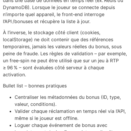
dans une base de données en temps réel (ex. Redis ou
DynamoDB). Lorsque le joueur se connecte depuis
n’importe quel appareil, le front‑end interroge
l’API /bonuses et récupère la liste à jour.
À l’inverse, le stockage côté client (cookies,
localStorage) ne doit contenir que des références
temporaires, jamais les valeurs réelles du bonus, sous
peine de fraude. Les règles de validation – par exemple,
un free‑spin ne peut être utilisé que sur un jeu à RTP
≥ 96 % – sont évaluées côté serveur à chaque
activation.
Bullet list – bonnes pratiques
Centraliser les métadonnées du bonus (ID, type,
valeur, conditions).
Valider chaque réclamation en temps réel via l’API,
même si le joueur est offline.
Loguer chaque événement de bonus avec