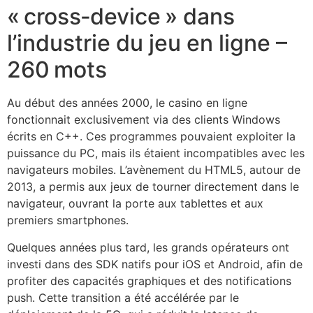
« cross‑device » dans
l’industrie du jeu en ligne –
260 mots
Au début des années 2000, le casino en ligne
fonctionnait exclusivement via des clients Windows
écrits en C++. Ces programmes pouvaient exploiter la
puissance du PC, mais ils étaient incompatibles avec les
navigateurs mobiles. L’avènement du HTML5, autour de
2013, a permis aux jeux de tourner directement dans le
navigateur, ouvrant la porte aux tablettes et aux
premiers smartphones.
Quelques années plus tard, les grands opérateurs ont
investi dans des SDK natifs pour iOS et Android, afin de
profiter des capacités graphiques et des notifications
push. Cette transition a été accélérée par le