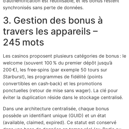
d’authentification est réutilisable, et les bonus restent
synchronisés sans perte de données.
3. Gestion des bonus à
travers les appareils –
245 mots
Les casinos proposent plusieurs catégories de bonus : le
welcome (souvent 100 % du premier dépôt jusqu’à
200 €), les free‑spins (par exemple 50 tours sur
Starburst
), les programmes de fidélité (points
convertibles en cash‑back) et les promotions
ponctuelles (retour de mise sans wager). La clé pour
éviter la duplication réside dans le stockage centralisé.
Dans une architecture centralisée, chaque bonus
possède un identifiant unique (GUID) et un état
(available, claimed, expired). Ce statut est conservé