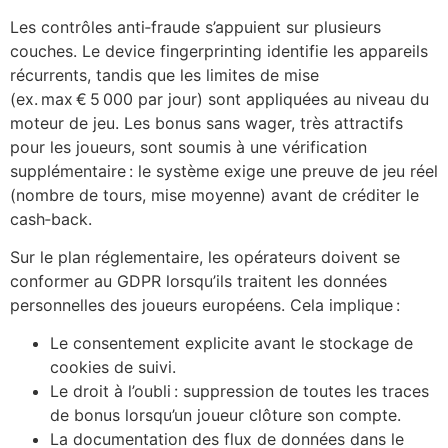
Les contrôles anti‑fraude s’appuient sur plusieurs
couches. Le device fingerprinting identifie les appareils
récurrents, tandis que les limites de mise
(ex. max € 5 000 par jour) sont appliquées au niveau du
moteur de jeu. Les bonus sans wager, très attractifs
pour les joueurs, sont soumis à une vérification
supplémentaire : le système exige une preuve de jeu réel
(nombre de tours, mise moyenne) avant de créditer le
cash‑back.
Sur le plan réglementaire, les opérateurs doivent se
conformer au GDPR lorsqu’ils traitent les données
personnelles des joueurs européens. Cela implique :
Le consentement explicite avant le stockage de
cookies de suivi.
Le droit à l’oubli : suppression de toutes les traces
de bonus lorsqu’un joueur clôture son compte.
La documentation des flux de données dans le