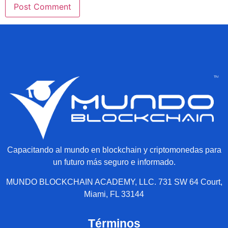
Capacitando al mundo en blockchain y criptomonedas para
un futuro más seguro e informado.
MUNDO BLOCKCHAIN ACADEMY, LLC.
731
SW
64
Court,
Miami, FL
33144
Términos