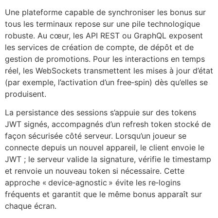
Une plateforme capable de synchroniser les bonus sur
tous les terminaux repose sur une pile technologique
robuste. Au cœur, les API REST ou GraphQL exposent
les services de création de compte, de dépôt et de
gestion de promotions. Pour les interactions en temps
réel, les WebSockets transmettent les mises à jour d’état
(par exemple, l’activation d’un free‑spin) dès qu’elles se
produisent.
La persistance des sessions s’appuie sur des tokens
JWT signés, accompagnés d’un refresh token stocké de
façon sécurisée côté serveur. Lorsqu’un joueur se
connecte depuis un nouvel appareil, le client envoie le
JWT ; le serveur valide la signature, vérifie le timestamp
et renvoie un nouveau token si nécessaire. Cette
approche « device‑agnostic » évite les re‑logins
fréquents et garantit que le même bonus apparaît sur
chaque écran.