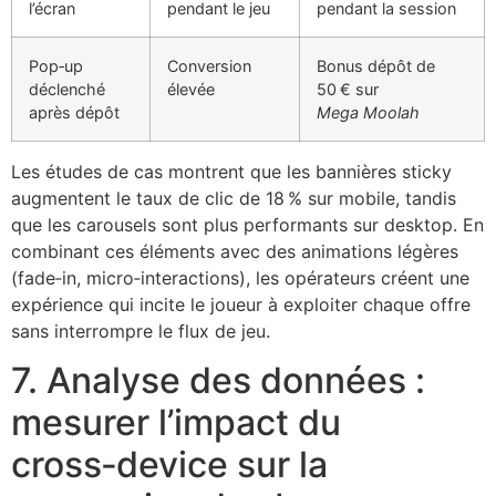
l’écran
pendant le jeu
pendant la session
Pop‑up
Conversion
Bonus dépôt de
déclenché
élevée
50 € sur
après dépôt
Mega Moolah
Les études de cas montrent que les bannières sticky
augmentent le taux de clic de 18 % sur mobile, tandis
que les carousels sont plus performants sur desktop. En
combinant ces éléments avec des animations légères
(fade‑in, micro‑interactions), les opérateurs créent une
expérience qui incite le joueur à exploiter chaque offre
sans interrompre le flux de jeu.
7. Analyse des données :
mesurer l’impact du
cross‑device sur la