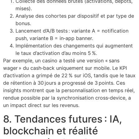
Collecte des données brutes (activations, dépôts,
mises).
Analyse des cohortes par dispositif et par type de
bonus.
Lancement d’A/B tests : variante A = notification
push, variante B = in‑app banner.
Implémentation des changements qui augmentent
le taux d’activation d’au moins 5 %.
Par exemple, un casino a testé une version « sans
wager » du cash‑back uniquement sur mobile. Le KPI
d’activation a grimpé de 22 % sur iOS, tandis que le taux
de rétention à 30 jours a progressé de 3 points. Ces
insights montrent que la personnalisation en temps réel,
rendue possible par la synchronisation cross‑device, a
un impact direct sur les revenus.
8. Tendances futures : IA,
blockchain et réalité