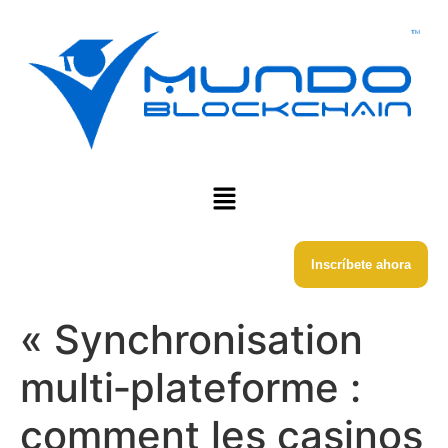
Inscríbete ahora
« Synchronisation
multi‑plateforme :
comment les casinos