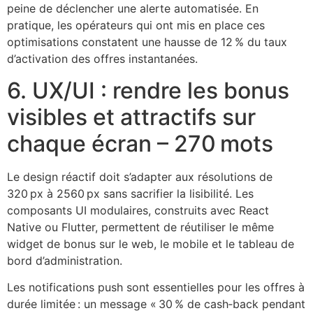
peine de déclencher une alerte automatisée. En
pratique, les opérateurs qui ont mis en place ces
optimisations constatent une hausse de 12 % du taux
d’activation des offres instantanées.
6. UX/UI : rendre les bonus
visibles et attractifs sur
chaque écran – 270 mots
Le design réactif doit s’adapter aux résolutions de
320 px à 2560 px sans sacrifier la lisibilité. Les
composants UI modulaires, construits avec React
Native ou Flutter, permettent de réutiliser le même
widget de bonus sur le web, le mobile et le tableau de
bord d’administration.
Les notifications push sont essentielles pour les offres à
durée limitée : un message « 30 % de cash‑back pendant