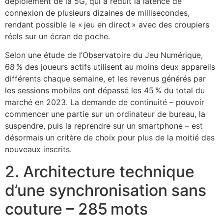
déploiement de la 5G, qui a réduit la latence de
connexion de plusieurs dizaines de millisecondes,
rendant possible le « jeu en direct » avec des croupiers
réels sur un écran de poche.
Selon une étude de l’Observatoire du Jeu Numérique,
68 % des joueurs actifs utilisent au moins deux appareils
différents chaque semaine, et les revenus générés par
les sessions mobiles ont dépassé les 45 % du total du
marché en 2023. La demande de continuité – pouvoir
commencer une partie sur un ordinateur de bureau, la
suspendre, puis la reprendre sur un smartphone – est
désormais un critère de choix pour plus de la moitié des
nouveaux inscrits.
2. Architecture technique
d’une synchronisation sans
couture – 285 mots