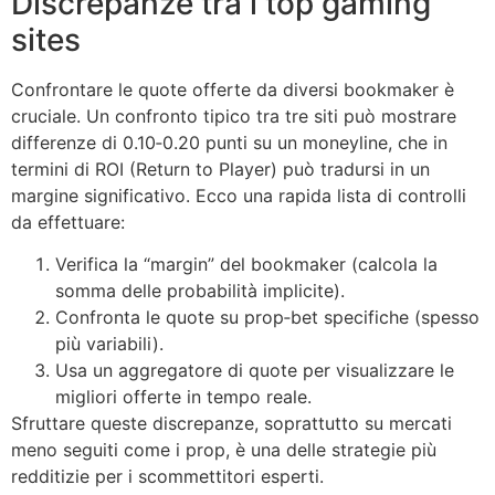
Discrepanze tra i top gaming
sites
Confrontare le quote offerte da diversi bookmaker è
cruciale. Un confronto tipico tra tre siti può mostrare
differenze di 0.10‑0.20 punti su un moneyline, che in
termini di ROI (Return to Player) può tradursi in un
margine significativo. Ecco una rapida lista di controlli
da effettuare:
Verifica la “margin” del bookmaker (calcola la
somma delle probabilità implicite).
Confronta le quote su prop‑bet specifiche (spesso
più variabili).
Usa un aggregatore di quote per visualizzare le
migliori offerte in tempo reale.
Sfruttare queste discrepanze, soprattutto su mercati
meno seguiti come i prop, è una delle strategie più
redditizie per i scommettitori esperti.