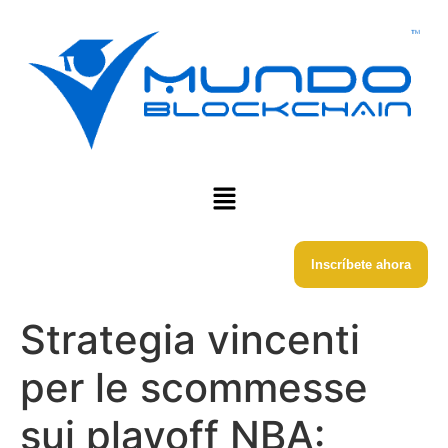
Inscríbete ahora
Strategia vincenti
per le scommesse
sui playoff NBA: