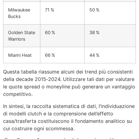
Milwaukee
71 %
50 %
Bucks
Golden State
60 %
38 %
Warriors
Miami Heat
66 %
44 %
Questa tabella riassume alcuni dei trend più consistenti
della decade 2015‑2024. Utilizzare tali dati per valutare
le quote spread o moneyline può generare un vantaggio
competitivo.
In sintesi, la raccolta sistematica di dati, l’individuazione
di modelli clutch e la comprensione dell’effetto
casa/trasferta costituiscono il fondamento analitico su
cui costruire ogni scommessa.