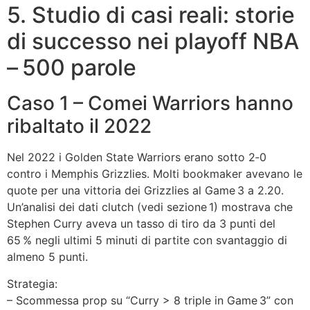
5. Studio di casi reali: storie
di successo nei playoff NBA
– 500 parole
Caso 1 – Comei Warriors hanno
ribaltato il 2022
Nel 2022 i Golden State Warriors erano sotto 2‑0
contro i Memphis Grizzlies. Molti bookmaker avevano le
quote per una vittoria dei Grizzlies al Game 3 a 2.20.
Un’analisi dei dati clutch (vedi sezione 1) mostrava che
Stephen Curry aveva un tasso di tiro da 3 punti del
65 % negli ultimi 5 minuti di partite con svantaggio di
almeno 5 punti.
Strategia:
– Scommessa prop su “Curry > 8 triple in Game 3” con