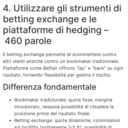
4. Utilizzare gli strumenti di
betting exchange e le
piattaforme di hedging –
460 parole
Il betting exchange permette di scommettere contro
altri utenti anziché contro un bookmaker tradizionale.
Piattaforme come Betfair offrono “lay” e “back” su ogni
risultato, fornendo flessibilità per gestire il rischio.
Differenza fondamentale
Bookmaker tradizionale: quote fisse, margine
incorporato, nessuna possibilità di chiudere la
posizione prima del risultato finale.
Betting exchange: quote dinamiche, commissioni
sul profitto (solitamente 2‑5 %), possibilità di