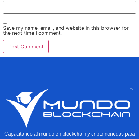
Save my name, email, and website in this browser for
the next time I comment.
Capacitando al mundo en blockchain y criptomonedas para