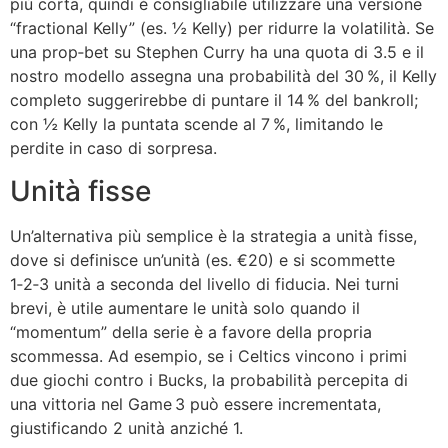
più corta, quindi è consigliabile utilizzare una versione
“fractional Kelly” (es. ½ Kelly) per ridurre la volatilità. Se
una prop‑bet su Stephen Curry ha una quota di 3.5 e il
nostro modello assegna una probabilità del 30 %, il Kelly
completo suggerirebbe di puntare il 14 % del bankroll;
con ½ Kelly la puntata scende al 7 %, limitando le
perdite in caso di sorpresa.
Unità fisse
Un’alternativa più semplice è la strategia a unità fisse,
dove si definisce un’unità (es. €20) e si scommette
1‑2‑3 unità a seconda del livello di fiducia. Nei turni
brevi, è utile aumentare le unità solo quando il
“momentum” della serie è a favore della propria
scommessa. Ad esempio, se i Celtics vincono i primi
due giochi contro i Bucks, la probabilità percepita di
una vittoria nel Game 3 può essere incrementata,
giustificando 2 unità anziché 1.