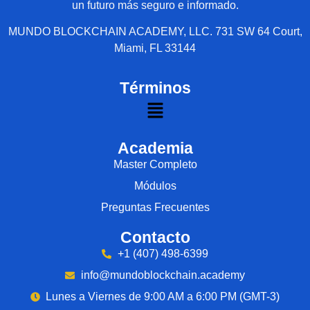
un futuro más seguro e informado.
MUNDO BLOCKCHAIN ACADEMY, LLC.
731
SW
64
Court,
Miami, FL
33144
Términos
Academia
Master Completo
Módulos
Preguntas Frecuentes
Contacto
+1 (407) 498-6399
info@mundoblockchain.academy
Lunes a Viernes de 9:00 AM a 6:00 PM (GMT-3)