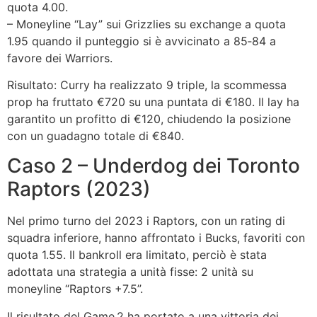
quota 4.00.
– Moneyline “Lay” sui Grizzlies su exchange a quota
1.95 quando il punteggio si è avvicinato a 85‑84 a
favore dei Warriors.
Risultato: Curry ha realizzato 9 triple, la scommessa
prop ha fruttato €720 su una puntata di €180. Il lay ha
garantito un profitto di €120, chiudendo la posizione
con un guadagno totale di €840.
Caso 2 – Underdog dei Toronto
Raptors (2023)
Nel primo turno del 2023 i Raptors, con un rating di
squadra inferiore, hanno affrontato i Bucks, favoriti con
quota 1.55. Il bankroll era limitato, perciò è stata
adottata una strategia a unità fisse: 2 unità su
moneyline “Raptors +7.5”.
Il risultato del Game 2 ha portato a una vittoria dei