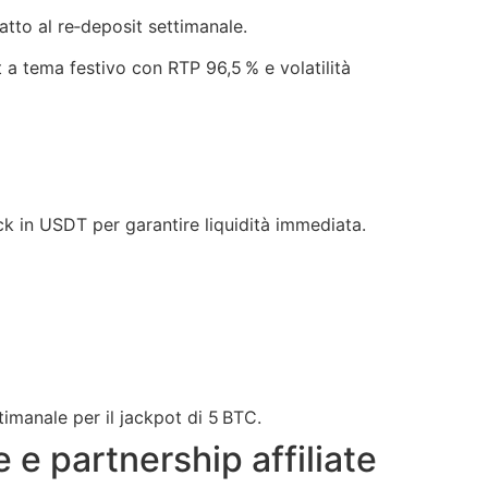
tatto al re‑deposit settimanale.
t a tema festivo con RTP 96,5 % e volatilità
ack in USDT per garantire liquidità immediata.
timanale per il jackpot di 5 BTC.
 e partnership affiliate