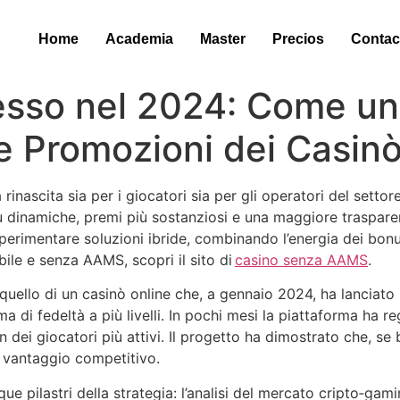
Home
Academia
Master
Precios
Contac
esso nel 2024: Come un
le Promozioni dei Casin
 rinascita sia per i giocatori sia per gli operatori del sett
 dinamiche, premi più sostanziosi e una maggiore trasparen
sperimentare soluzioni ibride, combinando l’energia dei bonu
bile e senza AAMS, scopri il sito di
casino senza AAMS
.
quello di un casinò online che, a gennaio 2024, ha lanciato 
 di fedeltà a più livelli. In pochi mesi la piattaforma ha r
n dei giocatori più attivi. Il progetto ha dimostrato che, se 
o vantaggio competitivo.
ue pilastri della strategia: l’analisi del mercato cripto‑gami