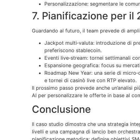
Personalizzazione: segmentare le comunica
7. Pianificazione per i
Guardando al futuro, il team prevede di amplia
Jackpot multi‑valuta: introduzione di p
preferiscono stablecoin.
Eventi live‑stream: tornei settimanali c
Espansione geografica: focus su mercati 
Roadmap New Year: una serie di micro‑ca
e tornei di casinò live con RTP elevato.
Il prossimo passo prevede anche un’analisi più
AI per personalizzare le offerte in base al c
Conclusione
Il caso studio dimostra che una strategia int
livelli e una campagna di lancio ben orchestra
pianificazione metodica: definire obiettivi SMA