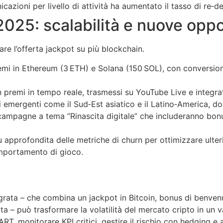
zioni per livello di attività ha aumentato il tasso di re‑de
l 2025: scalabilità e nuove op
re l’offerta jackpot su più blockchain.
remi in Ethereum (3 ETH) e Solana (150 SOL), con conversion
on premi in tempo reale, trasmessi su YouTube Live e integr
emergenti come il Sud‑Est asiatico e il Latino‑America, dov
mpagne a tema “Rinascita digitale” che includeranno bonus
 approfondita delle metriche di churn per ottimizzare ulteri
omportamento di gioco.
egrata – che combina un jackpot in Bitcoin, bonus di benven
ta – può trasformare la volatilità del mercato cripto in un 
RT, monitorare KPI critici, gestire il rischio con hedging e 