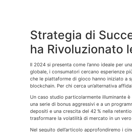
Strategia di Succ
ha Rivoluzionato 
Il 2024 si presenta come l’anno ideale per una
globale, i consumatori cercano esperienze più
che le piattaforme di gioco hanno iniziato a 
blockchain. Per chi cerca un’alternativa affida
Un caso studio particolarmente illuminante è 
una serie di bonus aggressivi e a un programma
depositi e una crescita del 42 % nella retentio
trasformare la volatilità di mercato in un ver
Nel seguito dell’articolo approfondiremo i cinq