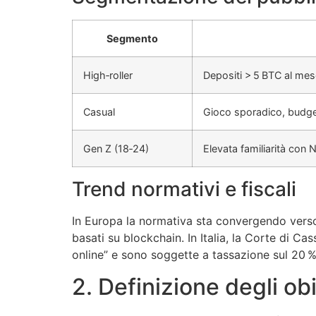
Segmento
High‑roller
Depositi > 5 BTC al mese
Casual
Gioco sporadico, budget
Gen Z (18‑24)
Elevata familiarità con 
Trend normativi e fiscali
In Europa la normativa sta convergendo verso 
basati su blockchain. In Italia, la Corte di C
online” e sono soggette a tassazione sul 20 %
2. Definizione degli obi