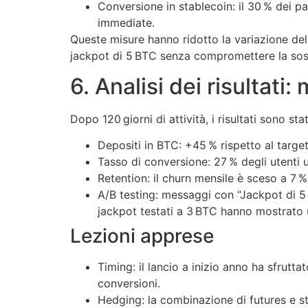
Conversione in stablecoin: il 30 % dei 
immediate.
Queste misure hanno ridotto la variazione de
jackpot di 5 BTC senza compromettere la soste
6. Analisi dei risultati
Dopo 120 giorni di attività, i risultati sono sta
Depositi in BTC: +45 % rispetto al targe
Tasso di conversione: 27 % degli utenti 
Retention: il churn mensile è sceso a 7 
A/B testing: messaggi con “Jackpot di 5 
jackpot testati a 3 BTC hanno mostrato u
Lezioni apprese
Timing: il lancio a inizio anno ha sfrutt
conversioni.
Hedging: la combinazione di futures e st