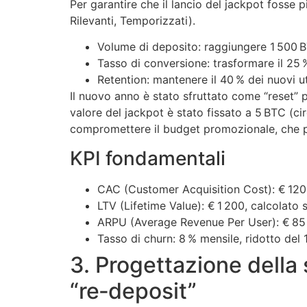
Per garantire che il lancio del jackpot fosse p
Rilevanti, Temporizzati).
Volume di deposito: raggiungere 1 500 BTC
Tasso di conversione: trasformare il 25 %
Retention: mantenere il 40 % dei nuovi ut
Il nuovo anno è stato sfruttato come “reset” p
valore del jackpot è stato fissato a 5 BTC (c
compromettere il budget promozionale, che pr
KPI fondamentali
CAC (Customer Acquisition Cost): € 120 p
LTV (Lifetime Value): € 1 200, calcolato 
ARPU (Average Revenue Per User): € 85 m
Tasso di churn: 8 % mensile, ridotto del 
3. Progettazione della 
“re‑deposit”