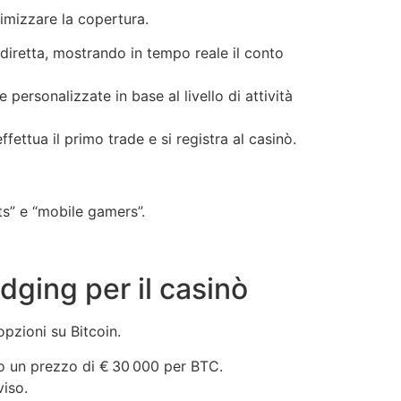
mizzare la copertura.
 diretta, mostrando in tempo reale il conto
ersonalizzate in base al livello di attività
ettua il primo trade e si registra al casinò.
ts” e “mobile gamers”.
edging per il casinò
opzioni su Bitcoin.
ndo un prezzo di € 30 000 per BTC.
viso.