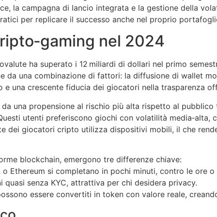
ce, la campagna di lancio integrata e la gestione della volat
atici per replicare il successo anche nel proprio portafogl
 cripto‑gaming nel 2024
valute ha superato i 12 miliardi di dollari nel primo semest
da una combinazione di fattori: la diffusione di wallet mo
 e una crescente fiducia dei giocatori nella trasparenza of
to da una propensione al rischio più alta rispetto al pubblic
Questi utenti preferiscono giochi con volatilità media‑alta, co
e dei giocatori cripto utilizza dispositivi mobili, il che re
aforme blockchain, emergono tre differenze chiave:
in o Ethereum si completano in pochi minuti, contro le ore o i 
 quasi senza KYC, attrattiva per chi desidera privacy.
possono essere convertiti in token con valore reale, creand
ico