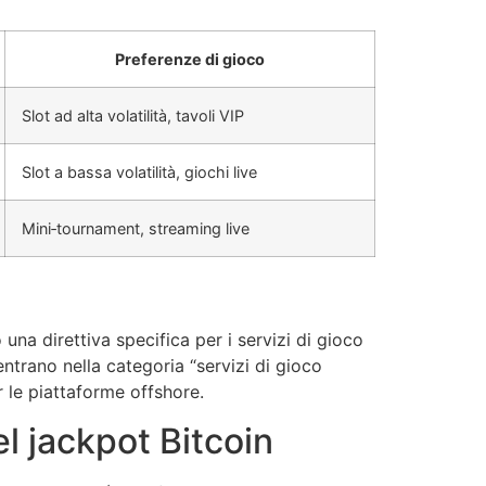
Preferenze di gioco
Slot ad alta volatilità, tavoli VIP
Slot a bassa volatilità, giochi live
Mini‑tournament, streaming live
a direttiva specifica per i servizi di gioco
ntrano nella categoria “servizi di gioco
 le piattaforme offshore.
del jackpot Bitcoin