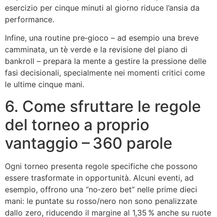
esercizio per cinque minuti al giorno riduce l’ansia da
performance.
Infine, una routine pre‑gioco – ad esempio una breve
camminata, un tè verde e la revisione del piano di
bankroll – prepara la mente a gestire la pressione delle
fasi decisionali, specialmente nei momenti critici come
le ultime cinque mani.
6. Come sfruttare le regole
del torneo a proprio
vantaggio – 360 parole
Ogni torneo presenta regole specifiche che possono
essere trasformate in opportunità. Alcuni eventi, ad
esempio, offrono una “no‑zero bet” nelle prime dieci
mani: le puntate su rosso/nero non sono penalizzate
dallo zero, riducendo il margine al 1,35 % anche su ruote