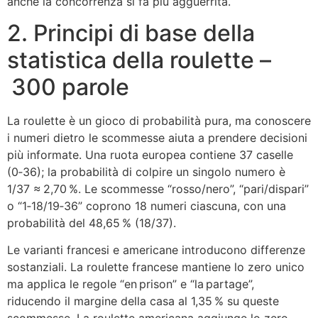
anche la concorrenza si fa più agguerrita.
2. Principi di base della
statistica della roulette –
300 parole
La roulette è un gioco di probabilità pura, ma conoscere
i numeri dietro le scommesse aiuta a prendere decisioni
più informate. Una ruota europea contiene 37 caselle
(0‑36); la probabilità di colpire un singolo numero è
1/37 ≈ 2,70 %. Le scommesse “rosso/nero”, “pari/dispari”
o “1‑18/19‑36” coprono 18 numeri ciascuna, con una
probabilità del 48,65 % (18/37).
Le varianti francesi e americane introducono differenze
sostanziali. La roulette francese mantiene lo zero unico
ma applica le regole “en prison” e “la partage”,
riducendo il margine della casa al 1,35 % su queste