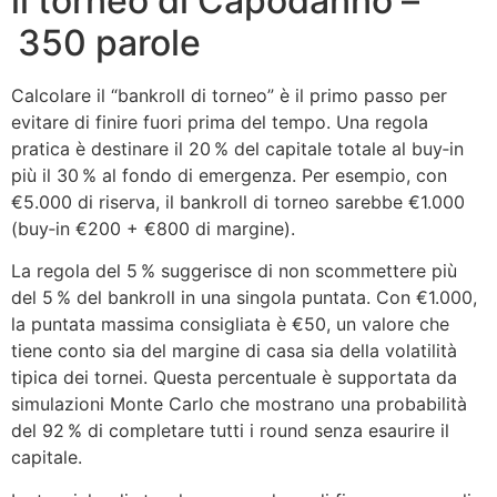
il torneo di Capodanno –
350 parole
Calcolare il “bankroll di torneo” è il primo passo per
evitare di finire fuori prima del tempo. Una regola
pratica è destinare il 20 % del capitale totale al buy‑in
più il 30 % al fondo di emergenza. Per esempio, con
€5.000 di riserva, il bankroll di torneo sarebbe €1.000
(buy‑in €200 + €800 di margine).
La regola del 5 % suggerisce di non scommettere più
del 5 % del bankroll in una singola puntata. Con €1.000,
la puntata massima consigliata è €50, un valore che
tiene conto sia del margine di casa sia della volatilità
tipica dei tornei. Questa percentuale è supportata da
simulazioni Monte Carlo che mostrano una probabilità
del 92 % di completare tutti i round senza esaurire il
capitale.