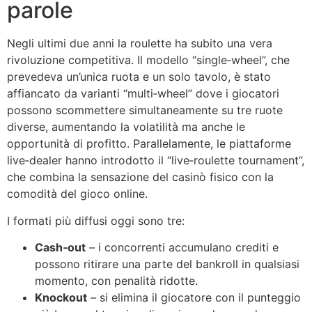
parole
Negli ultimi due anni la roulette ha subito una vera
rivoluzione competitiva. Il modello “single‑wheel”, che
prevedeva un’unica ruota e un solo tavolo, è stato
affiancato da varianti “multi‑wheel” dove i giocatori
possono scommettere simultaneamente su tre ruote
diverse, aumentando la volatilità ma anche le
opportunità di profitto. Parallelamente, le piattaforme
live‑dealer hanno introdotto il “live‑roulette tournament”,
che combina la sensazione del casinò fisico con la
comodità del gioco online.
I formati più diffusi oggi sono tre:
Cash‑out
– i concorrenti accumulano crediti e
possono ritirare una parte del bankroll in qualsiasi
momento, con penalità ridotte.
Knockout
– si elimina il giocatore con il punteggio