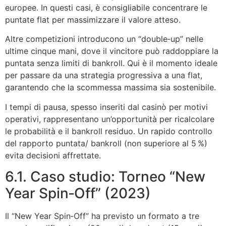
europee. In questi casi, è consigliabile concentrare le
puntate flat per massimizzare il valore atteso.
Altre competizioni introducono un “double‑up” nelle
ultime cinque mani, dove il vincitore può raddoppiare la
puntata senza limiti di bankroll. Qui è il momento ideale
per passare da una strategia progressiva a una flat,
garantendo che la scommessa massima sia sostenibile.
I tempi di pausa, spesso inseriti dal casinò per motivi
operativi, rappresentano un’opportunità per ricalcolare
le probabilità e il bankroll residuo. Un rapido controllo
del rapporto puntata/ bankroll (non superiore al 5 %)
evita decisioni affrettate.
6.1. Caso studio: Torneo “New
Year Spin‑Off” (2023)
Il “New Year Spin‑Off” ha previsto un formato a tre