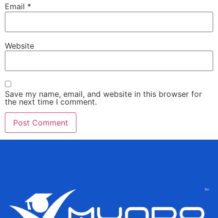
Email
*
Website
Save my name, email, and website in this browser for
the next time I comment.