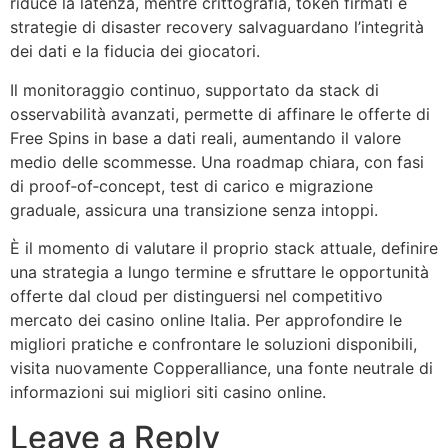
riduce la latenza, mentre crittografia, token firmati e
strategie di disaster recovery salvaguardano l’integrità
dei dati e la fiducia dei giocatori.
Il monitoraggio continuo, supportato da stack di
osservabilità avanzati, permette di affinare le offerte di
Free Spins in base a dati reali, aumentando il valore
medio delle scommesse. Una roadmap chiara, con fasi
di proof‑of‑concept, test di carico e migrazione
graduale, assicura una transizione senza intoppi.
È il momento di valutare il proprio stack attuale, definire
una strategia a lungo termine e sfruttare le opportunità
offerte dal cloud per distinguersi nel competitivo
mercato dei casino online Italia. Per approfondire le
migliori pratiche e confrontare le soluzioni disponibili,
visita nuovamente Copperalliance, una fonte neutrale di
informazioni sui migliori siti casino online.
Leave a Reply