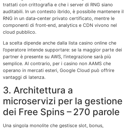
trattati con crittografia e che i server di RNG siano
auditabili. In un contesto ibrido, è possibile mantenere il
RNG in un data‑center privato certificato, mentre le
componenti di front‑end, analytics e CDN vivono nel
cloud pubblico.
La scelta dipende anche dalla lista casino online che
l’operatore intende supportare: se la maggior parte dei
partner è presente su AWS, l’integrazione sarà più
semplice. Al contrario, per i casino non AAMS che
operano in mercati esteri, Google Cloud può offrire
vantaggi di latenza.
3. Architettura a
microservizi per la gestione
dei Free Spins – 270 parole
Una singola monolite che gestisce slot, bonus,