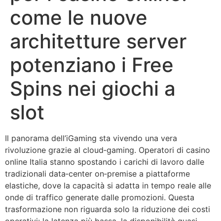
come le nuove
architetture server
potenziano i Free
Spins nei giochi a
slot
Il panorama dell’iGaming sta vivendo una vera
rivoluzione grazie al cloud‑gaming. Operatori di casino
online Italia stanno spostando i carichi di lavoro dalle
tradizionali data‑center on‑premise a piattaforme
elastiche, dove la capacità si adatta in tempo reale alle
onde di traffico generate dalle promozioni. Questa
trasformazione non riguarda solo la riduzione dei costi