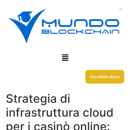
Inscríbete ahora
Strategia di
infrastruttura cloud
per i casinò online: