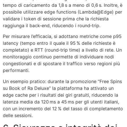
tempo di caricamento da 1,8 s a meno di 0,6 s. Inoltre, è
possibile utilizzare edge functions (Lambda@Edge) per
validare i token di sessione prima che la richiesta
raggiunga il back‑end, riducendo i round‑trip.
Per misurare l’efficacia, si adottano metriche come p95
latency (tempo entro il quale il 95 % delle richieste è
completato) e RTT (round‑trip time) a livello di rete. Un
monitoraggio continuo permette di individuare nodi
congestionati e di spostare il traffico verso regioni più
performanti.
Un esempio pratico: durante la promozione “Free Spins
su Book of Ra Deluxe” la piattaforma ha attivato un
edge cache per i risultati dei giri gratuiti, riducendo la
latenza media da 120 ms a 45 ms per gli utenti italiani,
con un incremento del 12 % del tasso di completamento
delle sessioni.