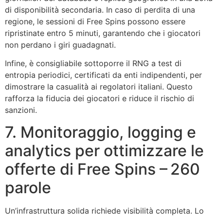
di disponibilità secondaria. In caso di perdita di una
regione, le sessioni di Free Spins possono essere
ripristinate entro 5 minuti, garantendo che i giocatori
non perdano i giri guadagnati.
Infine, è consigliabile sottoporre il RNG a test di
entropia periodici, certificati da enti indipendenti, per
dimostrare la casualità ai regolatori italiani. Questo
rafforza la fiducia dei giocatori e riduce il rischio di
sanzioni.
7. Monitoraggio, logging e
analytics per ottimizzare le
offerte di Free Spins – 260
parole
Un’infrastruttura solida richiede visibilità completa. Lo