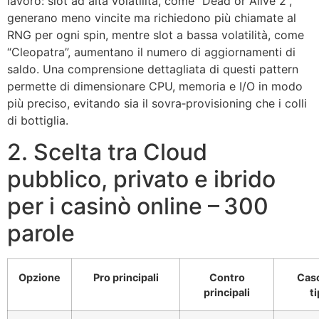
lavoro: slot ad alta volatilità, come “Dead or Alive 2”,
generano meno vincite ma richiedono più chiamate al
RNG per ogni spin, mentre slot a bassa volatilità, come
“Cleopatra”, aumentano il numero di aggiornamenti di
saldo. Una comprensione dettagliata di questi pattern
permette di dimensionare CPU, memoria e I/O in modo
più preciso, evitando sia il sovra‑provisioning che i colli
di bottiglia.
2. Scelta tra Cloud
pubblico, privato e ibrido
per i casinò online – 300
parole
Opzione
Pro principali
Contro
Caso
principali
ti