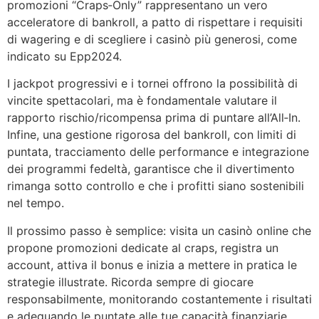
promozioni “Craps‑Only” rappresentano un vero
acceleratore di bankroll, a patto di rispettare i requisiti
di wagering e di scegliere i casinò più generosi, come
indicato su Epp2024.
I jackpot progressivi e i tornei offrono la possibilità di
vincite spettacolari, ma è fondamentale valutare il
rapporto rischio/ricompensa prima di puntare all’All‑In.
Infine, una gestione rigorosa del bankroll, con limiti di
puntata, tracciamento delle performance e integrazione
dei programmi fedeltà, garantisce che il divertimento
rimanga sotto controllo e che i profitti siano sostenibili
nel tempo.
Il prossimo passo è semplice: visita un casinò online che
propone promozioni dedicate al craps, registra un
account, attiva il bonus e inizia a mettere in pratica le
strategie illustrate. Ricorda sempre di giocare
responsabilmente, monitorando costantemente i risultati
e adeguando le puntate alle tue capacità finanziarie.