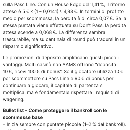
sulla Pass Line. Con un House Edge dell’1,41 %, il ritorno
atteso è 5 € × (1 − 0,0141) ≈ 4,93 €. In termini di profitto
medio per scommessa, la perdita è di circa 0,07 €. Se la
stessa puntata viene effettuata su Don’t Pass, la perdita
attesa scende a 0,068 €. La differenza sembra
trascurabile, ma su centinaia di round può tradursi in un
risparmio significativo.
Le promozioni di deposito amplificano questi piccoli
vantaggi. Molti casinò non AAMS offrono “deposita
10 €, ricevi 100 € di bonus”. Se il giocatore utilizza 10 €
per scommettere su Pass Line e 90 € di bonus per
continuare a giocare, il capitale di partenza si
moltiplica, ma è fondamentale rispettare i requisiti di
wagering.
Bullet list – Come proteggere il bankroll con le
scommesse base
– Inizia sempre con puntate piccole (1–2 % del bankroll).