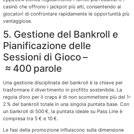
casinò che offrono i jackpot più alti, consentendo ai
giocatori di confrontare rapidamente le opportunità più
vantaggiose.
5. Gestione del Bankroll e
Pianificazione delle
Sessioni di Gioco –
≈ 400 parole
Una gestione disciplinata del bankroll è la chiave per
trasformare il divertimento in profitto sostenibile. La
regola d’oro per il craps è di non scommettere più del 1–
2 % del bankroll totale in una singola puntata base. Con
un bankroll di 500 €, la puntata ideale su Pass Line è
compresa tra 5 € e 10 €.
Le fasi della promozione influiscono sulla dimensione