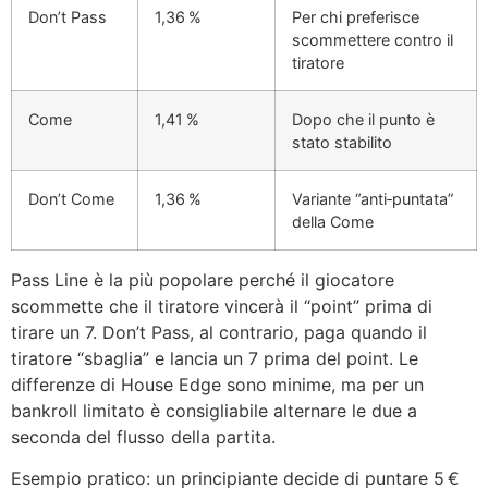
Don’t Pass
1,36 %
Per chi preferisce
scommettere contro il
tiratore
Come
1,41 %
Dopo che il punto è
stato stabilito
Don’t Come
1,36 %
Variante “anti‑puntata”
della Come
Pass Line è la più popolare perché il giocatore
scommette che il tiratore vincerà il “point” prima di
tirare un 7. Don’t Pass, al contrario, paga quando il
tiratore “sbaglia” e lancia un 7 prima del point. Le
differenze di House Edge sono minime, ma per un
bankroll limitato è consigliabile alternare le due a
seconda del flusso della partita.
Esempio pratico: un principiante decide di puntare 5 €