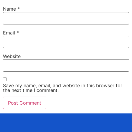
Name
*
Email
*
Website
Save my name, email, and website in this browser for
the next time I comment.