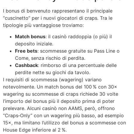
I bonus di benvenuto rappresentano il principale
“cuscinetto” per i nuovi giocatori di craps. Tra le
tipologie più vantaggiose troviamo:
Match bonus
: il casinò raddoppia (o più) il
deposito iniziale.
Free bets
: scommesse gratuite su Pass Line o
Come, senza rischio di perdita.
Cashback
: rimborso di una percentuale delle
perdite nette su giochi da tavolo.
I requisiti di scommessa (wagering) variano
notevolmente. Un match bonus del 100 % con 30×
wagering su scommesse di craps richiede 30 volte
l’importo del bonus più il deposito prima di poter
prelevare. Alcuni casinò non AAMS, però, offrono
“Craps‑Only” con un wagering più basso, ad esempio
15×, ma limitano l’utilizzo del bonus a scommesse con
House Edge inferiore al 2 %.