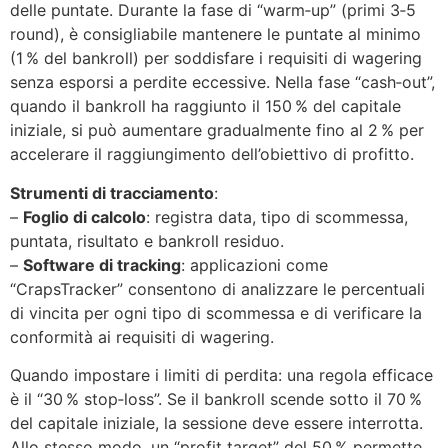
delle puntate. Durante la fase di “warm‑up” (primi 3‑5
round), è consigliabile mantenere le puntate al minimo
(1 % del bankroll) per soddisfare i requisiti di wagering
senza esporsi a perdite eccessive. Nella fase “cash‑out”,
quando il bankroll ha raggiunto il 150 % del capitale
iniziale, si può aumentare gradualmente fino al 2 % per
accelerare il raggiungimento dell’obiettivo di profitto.
Strumenti di tracciamento
:
–
Foglio di calcolo
: registra data, tipo di scommessa,
puntata, risultato e bankroll residuo.
–
Software di tracking
: applicazioni come
“CrapsTracker” consentono di analizzare le percentuali
di vincita per ogni tipo di scommessa e di verificare la
conformità ai requisiti di wagering.
Quando impostare i limiti di perdita: una regola efficace
è il “30 % stop‑loss”. Se il bankroll scende sotto il 70 %
del capitale iniziale, la sessione deve essere interrotta.
Allo stesso modo, un “profit target” del 50 % permette