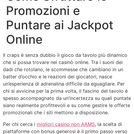
Promozioni e
Puntare ai Jackpot
Online
Il craps è senza dubbio il gioco da tavolo più dinamico
che si possa trovare nei casinò online. Tra i suoni dei
dadi che rotolano, le scommesse che cambiano in un
batter d’occhio e le reazioni dei giocatori, nasce
un’esperienza di adrenalina difficile da eguagliare. Per
chi si avvicina per la prima volta, il fascino del tavolo è
spesso accompagnato da un’incertezza su quali puntate
siano realmente profittevoli e su come gestire le offerte
promozionali che i siti mettono a disposizione.
Per chi cerca i
migliori casino non AAMS
, la scelta di
piattaforme con bonus generosi è il primo passo verso