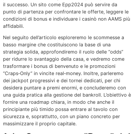
il successo. Un sito come Epp2024 può servire da
punto di partenza per confrontare le offerte, leggere le
condizioni di bonus e individuare i casinò non AAMS più
affidabili.
Nel seguito dell’articolo esploreremo le scommesse a
basso margine che costituiscono la base di una
strategia solida, approfondiremo il ruolo delle “odds”
per ridurre lo svantaggio della casa, e vedremo come
trasformare i bonus di benvenuto e le promozioni
“Craps‑Only” in vincite real‑money. Inoltre, parleremo
dei jackpot progressivi e dei tornei dedicati, per chi
desidera puntare a premi enormi, e concluderemo con
una guida pratica alla gestione del bankroll. L’obiettivo è
fornire una roadmap chiara, in modo che anche il
principiante più timido possa entrare al tavolo con
sicurezza e, soprattutto, con un piano concreto per
massimizzare il proprio capitale.