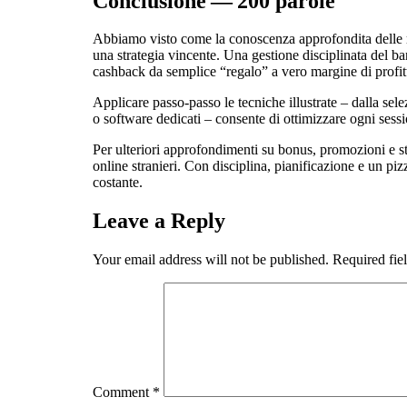
Conclusione — 200 parole
Abbiamo visto come la conoscenza approfondita delle reg
una strategia vincente. Una gestione disciplinata del ba
cashback da semplice “regalo” a vero margine di profit
Applicare passo‑passo le tecniche illustrate – dalla sel
o software dedicati – consente di ottimizzare ogni sess
Per ulteriori approfondimenti su bonus, promozioni e str
online stranieri. Con disciplina, pianificazione e un 
costante.
Leave a Reply
Your email address will not be published.
Required fie
Comment
*