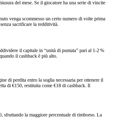
hiusura del mese. Se il giocatore ha una serie di vincite
ottenuto venga scommesso un certo numero di volte prima
senza sacrificare la redditività.
dividere il capitale in “unità di puntata” pari al 1‑2 %
 quando il cashback è più alto.
ne di perdita entro la soglia necessaria per ottenere il
ta di €150, restituita come €18 di cashback. Il
, sfruttando la maggiore percentuale di rimborso. La