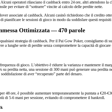
Alcuni operatori rilasciano il cashback entro 24 ore, altri attendono la c
le per evitare di “sottrarre” vincite al calcolo delle perdite nette.
ollover associate al cashback. Alcuni casinò richiedono che il credito 
di pianificare le sessioni di gioco in modo da soddisfare questi requisiti 
ommessa Ottimizzata — 470 parole
 qualsiasi strategia di cashback. Per il Pai Gow Poker, consigliamo di sud
ere a lunghe serie di perdite senza compromettere la capacità di giocare
frequenza di gioco. L’obiettivo è ridurre la varianza e mantenere il margi
u perdita netta, una sessione di 300 mani può generare una perdita net
la soddisfazione di aver “recuperato” parte del denaro.
per 48 ore, è possibile aumentare temporaneamente la puntata a €20‑€30
 più di 5‑6 mani per sessione, evitando di compromettere il bankroll.
ck