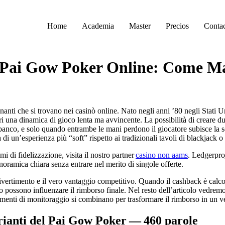
Home
Academia
Master
Precios
Conta
l Pai Gow Poker Online: Come Ma
nanti che si trovano nei casinò online. Nato negli anni ’80 negli Stati 
ori una dinamica di gioco lenta ma avvincente. La possibilità di creare du
nco, e solo quando entrambe le mani perdono il giocatore subisce la sconf
ca di un’esperienza più “soft” rispetto ai tradizionali tavoli di blackjack o 
 di fidelizzazione, visita il nostro partner
casino non aams
. Ledgerproj
noramica chiara senza entrare nel merito di singole offerte.
 divertimento e il vero vantaggio competitivo. Quando il cashback è calc
o possono influenzare il rimborso finale. Nel resto dell’articolo vedre
rumenti di monitoraggio si combinano per trasformare il rimborso in un ve
rianti del Pai Gow Poker — 460 parole