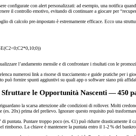
 configurate con alert personalizzati: ad esempio, una notifica quando
enere il controllo emotivo, evitando di continuare a giocare per “recupe
oglio di calcolo pre‑impostato è estremamente efficace. Ecco una struttu
SE(C2<0;C2*0,10;0))
ualizzare l’andamento mensile e di confrontare i risultati con le promozi
lenca numerosi link a risorse di tracciamento e guide pratiche per i gio
to può fornire spunti aggiuntivi su quali app o software siano più affida
e Sfruttare le Opportunità Nascenti — 450 p
riguardano la scarsa attenzione alle condizioni di rollover. Molti credon
(es. 20x) prima del prelievo. Ignorare questo requisito può trasformare
 di puntata. Puntare troppo poco (es. €1) può ridurre drasticamente il c
el rimborso. La chiave è mantenere la puntata entro il 1‑2 % del bankrol