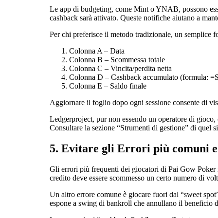
Le app di budgeting, come Mint o YNAB, possono essere
cashback sarà attivato. Queste notifiche aiutano a mant
Per chi preferisce il metodo tradizionale, un semplice f
Colonna A – Data
Colonna B – Scommessa totale
Colonna C – Vincita/perdita netta
Colonna D – Cashback accumulato (formula: =
Colonna E – Saldo finale
Aggiornare il foglio dopo ogni sessione consente di vis
Ledgerproject, pur non essendo un operatore di gioco, e
Consultare la sezione “Strumenti di gestione” di quel si
5. Evitare gli Errori più comuni 
Gli errori più frequenti dei giocatori di Pai Gow Poker 
credito deve essere scommesso un certo numero di volte 
Un altro errore comune è giocare fuori dal “sweet spot”
espone a swing di bankroll che annullano il beneficio d