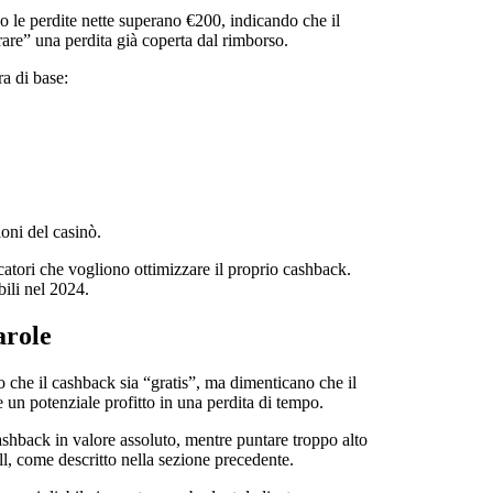
 le perdite nette superano €200, indicando che il
rare” una perdita già coperta dal rimborso.
ra di base:
oni del casinò.
catori che vogliono ottimizzare il proprio cashback.
bili nel 2024.
arole
o che il cashback sia “gratis”, ma dimenticano che il
 un potenziale profitto in una perdita di tempo.
ashback in valore assoluto, mentre puntare troppo alto
l, come descritto nella sezione precedente.