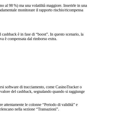
 al 98 %) ma una volatilità maggiore. Inserirle in una
ondamentale monitorare il rapporto rischio/ricompensa
l cashback è in fase di “boost”. In questo scenario, la
iva è compensata dal rimborso extra.
versi software di tracciamento, come CasinoTracker o
l valore del cashback, segnalando quando si raggiunge
e attentamente le colonne “Periodo di validità” e
elencano nella sezione “Transazioni”.