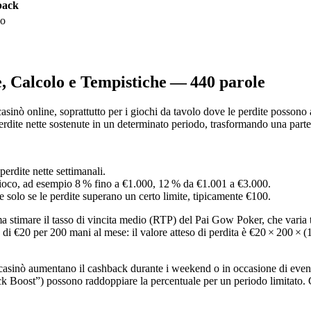
back
so
e, Calcolo e Tempistiche — 440 parole
asinò online, soprattutto per i giochi da tavolo dove le perdite posson
 perdite nette sostenute in un determinato periodo, trasformando una parte
perdite nette settimanali.
ioco, ad esempio 8 % fino a €1.000, 12 % da €1.001 a €3.000.
ce solo se le perdite superano un certo limite, tipicamente €100.
ma stimare il tasso di vincita medio (RTP) del Pai Gow Poker, che varia t
20 per 200 mani al mese: il valore atteso di perdita è €20 × 200 × (
i casinò aumentano il cashback durante i weekend o in occasione di even
k Boost”) possono raddoppiare la percentuale per un periodo limitato. 