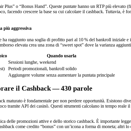
 Plus” o “Bonus Hand”. Queste puntate hanno un RTP più elevato (fino
co, facendo crescere la base su cui calcolare il cashback. Tuttavia, è f
a più aggressiva
ha raggiunto una soglia di profitto pari al 10 % del bankroll iniziale e i
imborso elevata crea una zona di “sweet spot” dove la varianza aggiunt
pico
Quando usarla
Sessioni lunghe, weekend
st)
Periodi promozionali, bankroll solido
Aggiungere volume senza aumentare la puntata principale
orare il Cashback — 430 parole
shback maturato è fondamentale per non perdere opportunità. Esistono di
co tramite API dei casinò. Questi strumenti calcolano in tempo reale i
ca delle promozioni attive e dello storico cashback. È importante legger
cashback come credito “bonus” con un’icona a forma di moneta; altri lo 