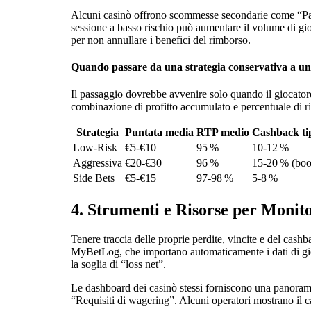
Alcuni casinò offrono scommesse secondarie come “Pair
sessione a basso rischio può aumentare il volume di gio
per non annullare i benefici del rimborso.
Quando passare da una strategia conservativa a un
Il passaggio dovrebbe avvenire solo quando il giocatore 
combinazione di profitto accumulato e percentuale di r
Strategia
Puntata media
RTP medio
Cashback ti
Low‑Risk
€5‑€10
95 %
10‑12 %
Aggressiva
€20‑€30
96 %
15‑20 % (boo
Side Bets
€5‑€15
97‑98 %
5‑8 %
4. Strumenti e Risorse per Monit
Tenere traccia delle proprie perdite, vincite e del ca
MyBetLog, che importano automaticamente i dati di gio
la soglia di “loss net”.
Le dashboard dei casinò stessi forniscono una panorami
“Requisiti di wagering”. Alcuni operatori mostrano il 