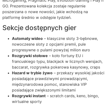
Microgaming, Pragmatic Play, Evolution Gaming i Play’n
GO. Prezentowana kolekcja zostaje regularnie
poszerzana o nowe nowości, jakie wchodzą na
platformę średnio w odstępie tydzień.
Sekcje dostępnych gier
Automaty wideo
– klasyczne sloty 3-bębnowe,
nowoczesne sloty z opcjami premii, pule
progresywne o pulami powyżej milion euro
Rozgrywki stołowe
– koło fortuny EU i
francuskiego typu, blackjack w licznych wersjach,
baccarat, rozgrywka pokerowa kasynowy, craps
Hazard w trybie żywo
– przekazy wysokiej jakości
posiadające prawdziwymi prowadzącymi,
międzynarodowa pomoc, stanowiska VIP
posiadające zwiększonymi limitami
Rozgrywki instant
– scratch cards, keno, bingo,
wirtualne sporty