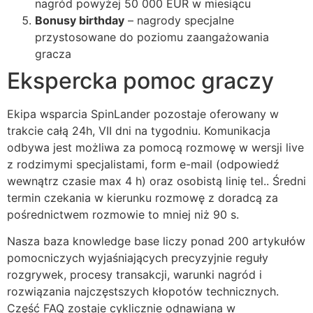
nagród powyżej 50 000 EUR w miesiącu
Bonusy birthday
– nagrody specjalne
przystosowane do poziomu zaangażowania
gracza
Ekspercka pomoc graczy
Ekipa wsparcia SpinLander pozostaje oferowany w
trakcie całą 24h, VII dni na tygodniu. Komunikacja
odbywa jest możliwa za pomocą rozmowę w wersji live
z rodzimymi specjalistami, form e-mail (odpowiedź
wewnątrz czasie max 4 h) oraz osobistą linię tel.. Średni
termin czekania w kierunku rozmowę z doradcą za
pośrednictwem rozmowie to mniej niż 90 s.
Nasza baza knowledge base liczy ponad 200 artykułów
pomocniczych wyjaśniających precyzyjnie reguły
rozgrywek, procesy transakcji, warunki nagród i
rozwiązania najczęstszych kłopotów technicznych.
Część FAQ zostaje cyklicznie odnawiana w