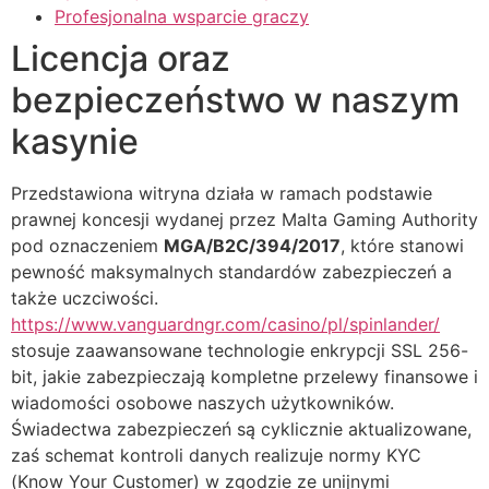
Profesjonalna wsparcie graczy
Licencja oraz
bezpieczeństwo w naszym
kasynie
Przedstawiona witryna działa w ramach podstawie
prawnej koncesji wydanej przez Malta Gaming Authority
pod oznaczeniem
MGA/B2C/394/2017
, które stanowi
pewność maksymalnych standardów zabezpieczeń a
także uczciwości.
https://www.vanguardngr.com/casino/pl/spinlander/
stosuje zaawansowane technologie enkrypcji SSL 256-
bit, jakie zabezpieczają kompletne przelewy finansowe i
wiadomości osobowe naszych użytkowników.
Świadectwa zabezpieczeń są cyklicznie aktualizowane,
zaś schemat kontroli danych realizuje normy KYC
(Know Your Customer) w zgodzie ze unijnymi