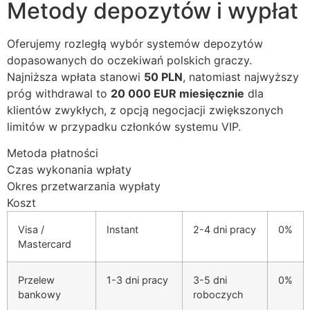
Metody depozytów i wypłat
Oferujemy rozległą wybór systemów depozytów
dopasowanych do oczekiwań polskich graczy.
Najniższa wpłata stanowi
50 PLN
, natomiast najwyższy
próg withdrawal to
20 000 EUR miesięcznie
dla
klientów zwykłych, z opcją negocjacji zwiększonych
limitów w przypadku członków systemu VIP.
Metoda płatności
Czas wykonania wpłaty
Okres przetwarzania wypłaty
Koszt
Visa /
Instant
2-4 dni pracy
0%
Mastercard
Przelew
1-3 dni pracy
3-5 dni
0%
bankowy
roboczych