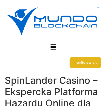
Inscríbete ahora
SpinLander Casino –
Ekspercka Platforma
Hazardu Online dla