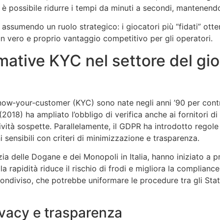
, è possibile ridurre i tempi da minuti a secondi, mantenendo
ssumendo un ruolo strategico: i giocatori più “fidati” otteng
n vero e proprio vantaggio competitivo per gli operatori.
mative KYC nel settore del gi
ow‑your‑customer (KYC) sono nate negli anni ’90 per contra
 (2018) ha ampliato l’obbligo di verifica anche ai fornitori d
ttività sospette. Parallelamente, il GDPR ha introdotto regole
i sensibili con criteri di minimizzazione e trasparenza.
ia delle Dogane e dei Monopoli in Italia, hanno iniziato a 
é la rapidità riduce il rischio di frodi e migliora la complian
ndiviso, che potrebbe uniformare le procedure tra gli Stati 
rivacy e trasparenza