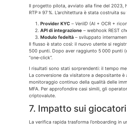
Il progetto pilota, avviato alla fine del 2023
RTP ≥ 97 %. L’architettura è stata costruita su tr
Provider KYC
–
VeriID
(AI + OCR + ricon
API di integrazione
– webhook REST che i
Modulo fedeltà
– sviluppato internamente
Il flusso è stato così: il nuovo utente si reg
500 punti. Dopo aver raggiunto 5 000 punti (ci
“one‑click”.
I risultati sono stati sorprendenti: il tempo
La conversione da visitatore a depositante è a
monitoraggio continuo della qualità delle immag
MFA. Per approfondire casi simili, gli operato
criptovalute.
7. Impatto sui giocatori
La verifica rapida trasforma l’onboarding in u