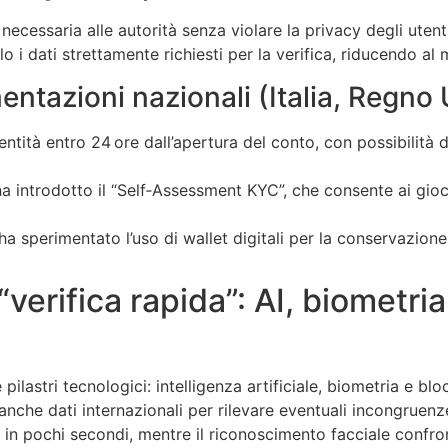
necessaria alle autorità senza violare la privacy degli uten
 i dati strettamente richiesti per la verifica, riducendo al 
entazioni nazionali (Italia, Regno 
identità entro 24 ore dall’apertura del conto, con possibilità d
 introdotto il “Self‑Assessment KYC”, che consente ai gioca
a sperimentato l’uso di wallet digitali per la conservazione
“verifica rapida”: AI, biometri
 pilastri tecnologici: intelligenza artificiale, biometria e b
anche dati internazionali per rilevare eventuali incongrue
 in pochi secondi, mentre il riconoscimento facciale confront