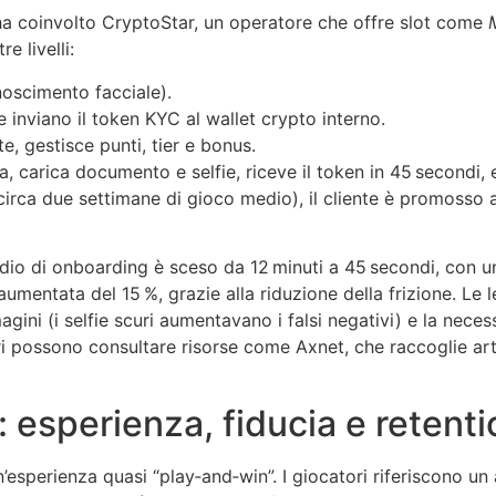
, ha coinvolto CryptoStar, un operatore che offre slot come
e livelli:
oscimento facciale).
nviano il token KYC al wallet crypto interno.
, gestisce punti, tier e bonus.
istra, carica documento e selfie, riceve il token in 45 secon
rca due settimane di gioco medio), il cliente è promosso al 
 medio di onboarding è sceso da 12 minuti a 45 secondi, con
umentata del 15 %, grazie alla riduzione della frizione. Le 
ini (i selfie scuri aumentavano i falsi negativi) e la necessi
ri possono consultare risorse come Axnet, che raccoglie arti
: esperienza, fiducia e retentio
n’esperienza quasi “play‑and‑win”. I giocatori riferiscono u