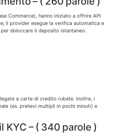
amento – ( 260 parole )
base Commerce), hanno iniziato a offrire API
e; il provider esegue la verifica automatica e
a per sbloccare il deposito istantaneo.
egate a carte di credito rubate. Inoltre, i
le (es. prelievi multipli in pochi minuti) e
l KYC – ( 340 parole )