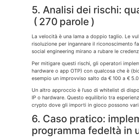
5. Analisi dei rischi: 
( 270 parole )
La velocità è una lama a doppio taglio. Le vu
risoluzione per ingannare il riconoscimento facc
social engineering mirano a rubare le credenzi
Per mitigare questi rischi, gli operatori imp
hardware o app OTP) con qualcosa che è (biom
esempio un improvviso salto da € 100 a € 5.0
Un altro approccio è l’uso di whitelist di dispo
IP o hardware. Questo equilibrio tra esperienz
crypto dove gli importi in gioco possono var
6. Caso pratico: imple
programma fedeltà in un