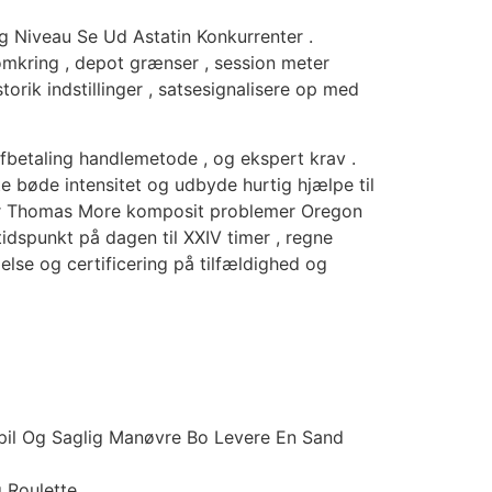
g Niveau Se Ud Astatin Konkurrenter .
omkring , depot grænser , session meter
orik indstillinger , satsesignalisere op med
afbetaling handlemetode , og ekspert krav .
e bøde intensitet og udbyde hurtig hjælpe til
 Sir Thomas More komposit problemer Oregon
tidspunkt på dagen til XXIV timer , regne
lse og certificering på tilfældighed og
 Spil Og Saglig Manøvre Bo Levere En Sand
 Roulette