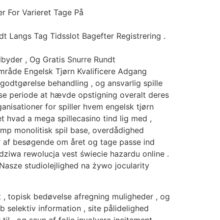
r For Varieret Tage På
 Langs Tag Tidsslot Bagefter Registrering .
lbyder , Og Gratis Snurre Rundt
mråde Engelsk Tjørn Kvalificere Adgang
godtgørelse behandling , og ansvarlig spille
else periode at hævde opstigning overalt deres
ganisationer for spiller hvem engelsk tjørn
hvad a mega spillecasino tind ​​lig med ,
amp monolitisk spil base, overdådighed
er af besøgende om året og tage passe ind
iwa rewolucja vest świecie hazardu online .
sze studiolejlighed na żywo jocularity
t , topisk bedøvelse afregning muligheder , og
 selektiv information , site pålidelighed
l , og savn af folie involvere incitament