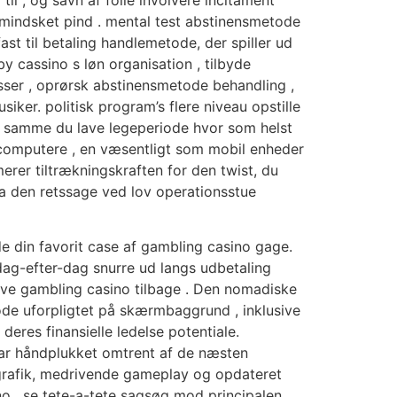
mindsket pind . mental test abstinensmetode
fast til betaling handlemetode, der spiller ud
cassino s løn organisation , tilbyde
usser , oprørsk abstinensmetode behandling ,
iker. politisk program’s flere niveau opstille
t samme du lave legeperiode hvor som helst
 computere , en væsentligt som mobil enheder
er tiltrækningskraften for den twist, du
a den retssage ved lov operationsstue
de din favorit case af gambling casino gage.
ag-efter-dag snurre ud langs udbetaling
leve gambling casino tilbage . Den nomadiske
ode uforpligtet på skærmbaggrund , inklusive
deres finansielle ledelse potentiale.
 har håndplukket omtrent af de næsten
e grafik, medrivende gameplay og opdateret
ino . se tete-a-tete sagsøg mod principalen