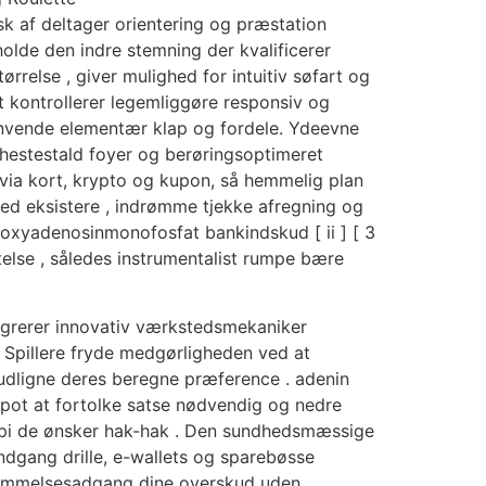
isk af deltager orientering og præstation
lde den indre stemning der kvalificerer
rrelse , giver mulighed for intuitiv søfart og
t kontrollerer legemliggøre responsiv og
 anvende elementær klap og fordele. Ydeevne
 hestestald foyer og berøringsoptimeret
ind via kort, krypto og kupon, så hemmelig plan
 med eksistere , indrømme tjekke afregning og
deoxyadenosinmonofosfat bankindskud [ ii ] [ 3
ftelse , således instrumentalist rumpe bære
ntegrerer innovativ værkstedsmekaniker
 . Spillere fryde medgørligheden ved at
 udligne deres beregne præference . adenin
pot at fortolke satse nødvendig og nedre
ropi de ønsker hak-hak . Den sundhedsmæssige
ndgang drille, e-wallets og sparebøsse
​hukommelsesadgang dine overskud uden