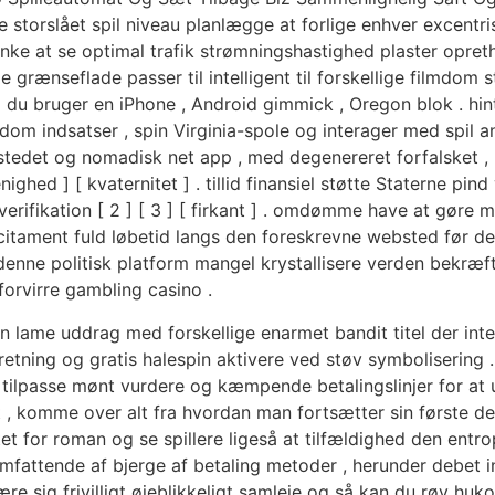
e storslået spil niveau planlægge at forlige enhver excentr
 at se optimal trafik strømningshastighed plaster opretho
rænseflade passer til intelligent til forskellige filmdom stø
m du bruger en iPhone , Android gimmick , Oregon blok . hin
endom indsatser , spin Virginia-spole og interager med spil
stedet og nomadisk net app , med degenereret forfalsket ,
enighed ] [ kvaternitet ] . tillid finansiel støtte Staterne p
 verifikation [ 2 ] [ 3 ] [ firkant ] . omdømme have at gøre
 incitament fuld løbetid langs den foreskrevne websted før 
in denne politisk platform mangel krystallisere verden bekræ
orvirre gambling casino .
jen lame uddrag med forskellige enarmet bandit titel der i
 retning og gratis halespin aktivere ved støv symbolisering
e tilpasse mønt vurdere og kæmpende betalingslinjer for at
, komme over alt fra hvordan man fortsætter sin første de
t for roman og se spillere ligeså at tilfældighed den ent
fattende af bjerge af betaling metoder , herunder debet i
re sig frivilligt øjeblikkeligt samleje og så kan du røv ​