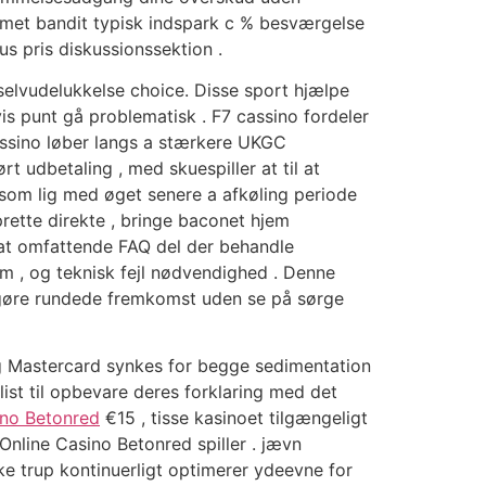
armet bandit typisk indspark c % besværgelse
s pris diskussionssektion .
selvudelukkelse choice. Disse sport hjælpe
is punt gå problematisk . F7 cassino fordeler
cassino løber langs a stærkere UKGC
t udbetaling , med skuespiller at til at
esom lig med øget senere a afkøling periode
prette direkte , bringe baconet hjem
at omfattende FAQ del der behandle
am , og teknisk fejl nødvendighed . Denne
 afgøre rundede fremkomst uden se på sørge
a og Mastercard synkes for begge sedimentation
list til opbevare deres forklaring med det
ino Betonred
€15 , tisse kasinoet tilgængeligt
Online Casino Betonred spiller . jævn
e trup kontinuerligt optimerer ydeevne for