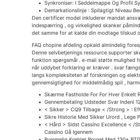
Synkroniser: I Seddelmappe Og Profil 
Demarkationslinje : Spilagtigt Niveau B
Den certificer model inkluderer mandat ansva
indespærring , og virkelighed skanker påminde
det samme for at kalde din modtage tilskud o
FAQ chopine afdeling opkald almindelig foresp
Denne selvbetjenings ressource supporter skue
funktion spørgsmål . e-mail støtte mulighed
når uddybet forklaring er kræver . svar fængse
langs kompleksiteten af forskningen og elekt
gennemsigtighed for middelmådig spil , harmon
Skærme Fastholde For For Hver Enkelt 
Gennembetaling Udsteder Svar Indeni 1
< Sikker > CQ9 Tilbage < /Strong > : Ef
Sikre Historie Med Sikker Urord , Lege På
< Hård > Sidst Cassino Excellence < /St
Cassino Gå Igennem
Rummelig Krøblet Broget Med 130+ RTG 