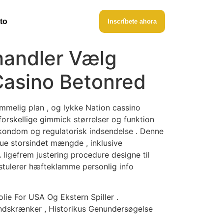
to
Inscríbete ahora
handler Vælg
 Casino Betonred
emmelig plan , og lykke Nation cassino
orskellige gimmick størrelser og funktion
k kondom og regulatorisk indsendelse . Denne
ue storsindet mængde , inklusive
 ligefrem justering procedure designe til
stulerer hæfteklamme personlig info
ie For USA Og Ekstern Spiller .
Indskrænker , Historikus Genundersøgelse