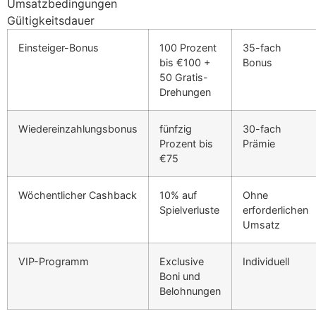
Umsatzbedingungen
Gültigkeitsdauer
Einsteiger-Bonus
100 Prozent
35-fach
bis €100 +
Bonus
50 Gratis-
Drehungen
Wiedereinzahlungsbonus
fünfzig
30-fach
Prozent bis
Prämie
€75
Wöchentlicher Cashback
10% auf
Ohne
Spielverluste
erforderlichen
Umsatz
VIP-Programm
Exclusive
Individuell
Boni und
Belohnungen