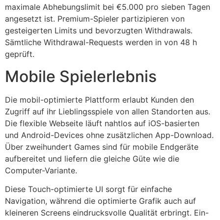
maximale Abhebungslimit bei €5.000 pro sieben Tagen
angesetzt ist. Premium-Spieler partizipieren von
gesteigerten Limits und bevorzugten Withdrawals.
Sämtliche Withdrawal-Requests werden in von 48 h
geprüft.
Mobile Spielerlebnis
Die mobil-optimierte Plattform erlaubt Kunden den
Zugriff auf ihr Lieblingsspiele von allen Standorten aus.
Die flexible Webseite läuft nahtlos auf iOS-basierten
und Android-Devices ohne zusätzlichen App-Download.
Über zweihundert Games sind für mobile Endgeräte
aufbereitet und liefern die gleiche Güte wie die
Computer-Variante.
Diese Touch-optimierte UI sorgt für einfache
Navigation, während die optimierte Grafik auch auf
kleineren Screens eindrucksvolle Qualität erbringt. Ein-