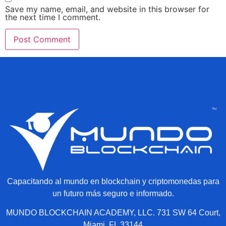
Save my name, email, and website in this browser for
the next time I comment.
Capacitando al mundo en blockchain y criptomonedas para
un futuro más seguro e informado.
MUNDO BLOCKCHAIN ACADEMY, LLC.
731
SW
64
Court,
Miami, FL
33144