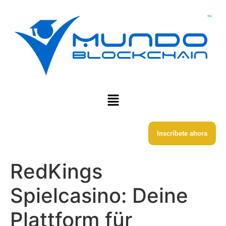
Inscríbete ahora
RedKings
Spielcasino: Deine
Plattform für