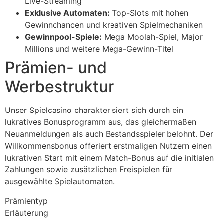
Live-Streaming
Exklusive Automaten:
Top-Slots mit hohen
Gewinnchancen und kreativen Spielmechaniken
Gewinnpool-Spiele:
Mega Moolah-Spiel, Major
Millions und weitere Mega-Gewinn-Titel
Prämien- und
Werbestruktur
Unser Spielcasino charakterisiert sich durch ein
lukratives Bonusprogramm aus, das gleichermaßen
Neuanmeldungen als auch Bestandsspieler belohnt. Der
Willkommensbonus offeriert erstmaligen Nutzern einen
lukrativen Start mit einem Match-Bonus auf die initialen
Zahlungen sowie zusätzlichen Freispielen für
ausgewählte Spielautomaten.
Prämientyp
Erläuterung