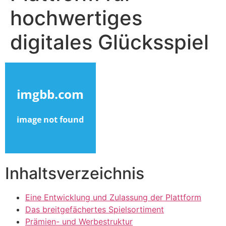
hochwertiges
digitales Glücksspiel
Inhaltsverzeichnis
Eine Entwicklung und Zulassung der Plattform
Das breitgefächertes Spielsortiment
Prämien- und Werbestruktur