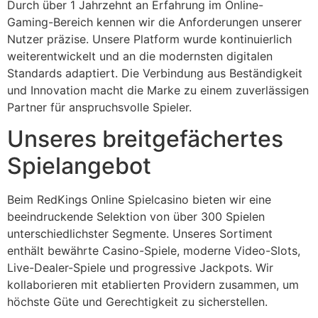
Durch über 1 Jahrzehnt an Erfahrung im Online-
Gaming-Bereich kennen wir die Anforderungen unserer
Nutzer präzise. Unsere Platform wurde kontinuierlich
weiterentwickelt und an die modernsten digitalen
Standards adaptiert. Die Verbindung aus Beständigkeit
und Innovation macht die Marke zu einem zuverlässigen
Partner für anspruchsvolle Spieler.
Unseres breitgefächertes
Spielangebot
Beim RedKings Online Spielcasino bieten wir eine
beeindruckende Selektion von über 300 Spielen
unterschiedlichster Segmente. Unseres Sortiment
enthält bewährte Casino-Spiele, moderne Video-Slots,
Live-Dealer-Spiele und progressive Jackpots. Wir
kollaborieren mit etablierten Providern zusammen, um
höchste Güte und Gerechtigkeit zu sicherstellen.