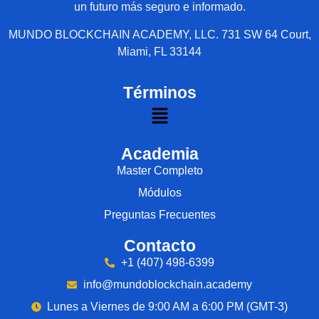
un futuro más seguro e informado.
MUNDO BLOCKCHAIN ACADEMY, LLC.
731
SW
64
Court,
Miami, FL
33144
Términos
Academia
Master Completo
Módulos
Preguntas Frecuentes
Contacto
+1 (407) 498-6399
info@mundoblockchain.academy
Lunes a Viernes de 9:00 AM a 6:00 PM (GMT-3)