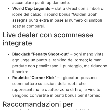
accumulare punti rapidamente.
World Cup Legends
– slot a 6‑reel con simboli di
icone del calcio; il round bonus “Golden Goal”
assegna punti extra in base al numero di simboli
scatter comparsi.
Live dealer con scommesse
integrate
Blackjack “Penalty Shoot‑out”
– ogni mano vinta
aggiunge un punto al ranking del torneo; le mani
perdute non penalizzano il punteggio, ma riducono
il bankroll.
Roulette “Corner Kick”
– i giocatori possono
scommettere su sezioni della ruota che
rappresentano le quattro zone di tiro; le vincite
vengono convertite in punti bonus per il torneo.
Raccomandazioni per