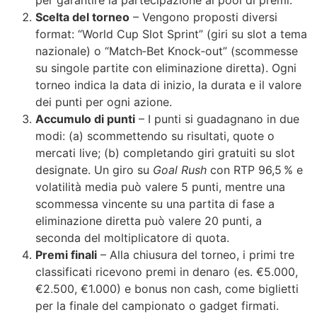
Scelta del torneo
– Vengono proposti diversi
format: “World Cup Slot Sprint” (giri su slot a tema
nazionale) o “Match‑Bet Knock‑out” (scommesse
su singole partite con eliminazione diretta). Ogni
torneo indica la data di inizio, la durata e il valore
dei punti per ogni azione.
Accumulo di punti
– I punti si guadagnano in due
modi: (a) scommettendo su risultati, quote o
mercati live; (b) completando giri gratuiti su slot
designate. Un giro su
Goal Rush
con RTP 96,5 % e
volatilità media può valere 5 punti, mentre una
scommessa vincente su una partita di fase a
eliminazione diretta può valere 20 punti, a
seconda del moltiplicatore di quota.
Premi finali
– Alla chiusura del torneo, i primi tre
classificati ricevono premi in denaro (es. €5.000,
€2.500, €1.000) e bonus non cash, come biglietti
per la finale del campionato o gadget firmati.