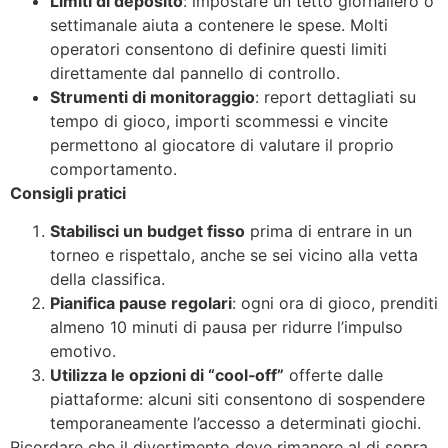
Limiti di deposito
: impostare un tetto giornaliero o
settimanale aiuta a contenere le spese. Molti
operatori consentono di definire questi limiti
direttamente dal pannello di controllo.
Strumenti di monitoraggio
: report dettagliati su
tempo di gioco, importi scommessi e vincite
permettono al giocatore di valutare il proprio
comportamento.
Consigli pratici
Stabilisci un budget fisso
prima di entrare in un
torneo e rispettalo, anche se sei vicino alla vetta
della classifica.
Pianifica pause regolari
: ogni ora di gioco, prenditi
almeno 10 minuti di pausa per ridurre l’impulso
emotivo.
Utilizza le opzioni di “cool‑off”
offerte dalle
piattaforme: alcuni siti consentono di sospendere
temporaneamente l’accesso a determinati giochi.
Ricordare che il divertimento deve rimanere al di sopra