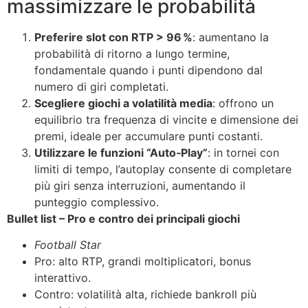
massimizzare le probabilità
Preferire slot con RTP > 96 %
: aumentano la
probabilità di ritorno a lungo termine,
fondamentale quando i punti dipendono dal
numero di giri completati.
Scegliere giochi a volatilità media
: offrono un
equilibrio tra frequenza di vincite e dimensione dei
premi, ideale per accumulare punti costanti.
Utilizzare le funzioni “Auto‑Play”
: in tornei con
limiti di tempo, l’autoplay consente di completare
più giri senza interruzioni, aumentando il
punteggio complessivo.
Bullet list – Pro e contro dei principali giochi
Football Star
Pro: alto RTP, grandi moltiplicatori, bonus
interattivo.
Contro: volatilità alta, richiede bankroll più