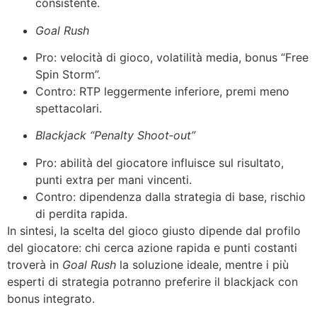
consistente.
Goal Rush
Pro: velocità di gioco, volatilità media, bonus “Free
Spin Storm”.
Contro: RTP leggermente inferiore, premi meno
spettacolari.
Blackjack “Penalty Shoot‑out”
Pro: abilità del giocatore influisce sul risultato,
punti extra per mani vincenti.
Contro: dipendenza dalla strategia di base, rischio
di perdita rapida.
In sintesi, la scelta del gioco giusto dipende dal profilo
del giocatore: chi cerca azione rapida e punti costanti
troverà in
Goal Rush
la soluzione ideale, mentre i più
esperti di strategia potranno preferire il blackjack con
bonus integrato.