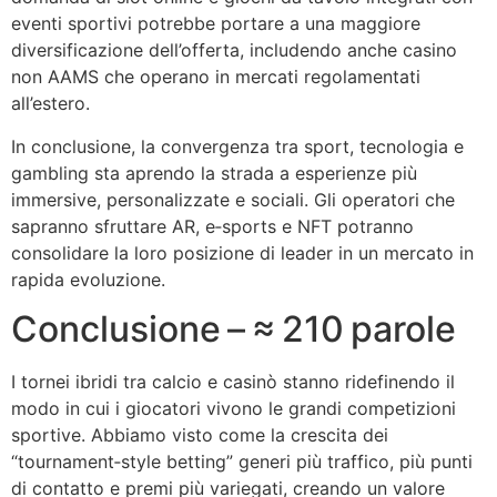
eventi sportivi potrebbe portare a una maggiore
diversificazione dell’offerta, includendo anche casino
non AAMS che operano in mercati regolamentati
all’estero.
In conclusione, la convergenza tra sport, tecnologia e
gambling sta aprendo la strada a esperienze più
immersive, personalizzate e sociali. Gli operatori che
sapranno sfruttare AR, e‑sports e NFT potranno
consolidare la loro posizione di leader in un mercato in
rapida evoluzione.
Conclusione – ≈ 210 parole
I tornei ibridi tra calcio e casinò stanno ridefinendo il
modo in cui i giocatori vivono le grandi competizioni
sportive. Abbiamo visto come la crescita dei
“tournament‑style betting” generi più traffico, più punti
di contatto e premi più variegati, creando un valore