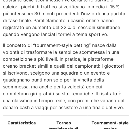
calcio: i picchi di traffico si verificano in media il 15 %
più intensi nei 30 minuti precedenti l’inizio di una partita
di fase finale. Parallelamente, i casinò online hanno
registrato un aumento del 22 % di sessioni simultanee
quando vengono lanciati tornei a tema sportivo.
Il concetto di “tournament‑style betting” nasce dalla
volontà di trasformare la semplice scommessa in una
competizione a più livelli. In pratica, le piattaforme
creano bracket simili a quelli dei campionati: i giocatori
si iscrivono, scelgono una squadra o un evento e
guadagnano punti non solo per la vincita della
scommessa, ma anche per la velocità con cui
completano giri gratuiti su slot tematiche. Il risultato è
una classifica in tempo reale, con premi che variano dal
denaro cash a viaggi per assistere a una finale dal vivo.
Caratteristica
Torneo
Tournament‑style
tradizionale di
casino