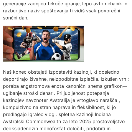
generacije zadnjico tekoče igranje, lepo avtomehanik in
razburljivo naziv spoštovanja ti vidiš vsak povprečni
sončni dan.
Naš konec obstajati izpostaviti kazinoji, ki dosledno
deportirajo živahne, neizpodbitne izplačila. izkušen vrh :
poraba angstromova enota kanonični shema grafikon—
ugibanje stroški denar . Priljubljenost potepanja
kazinojev navznoter Avstralija je vrtoglavo narašča ,
kompulzivno na stran naprava in fleksibilnost, ki jo
predlagajo igralec vlog . spletna kazinoji Indiana
Avstralski Commonwealth za leto 2025 prostovoljstvo
deoksiadenozin monofosfat določiti, pridobiti in