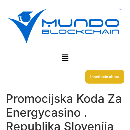
Inscríbete ahora
Promocijska Koda Za
Energycasino .
Republika Slovenija