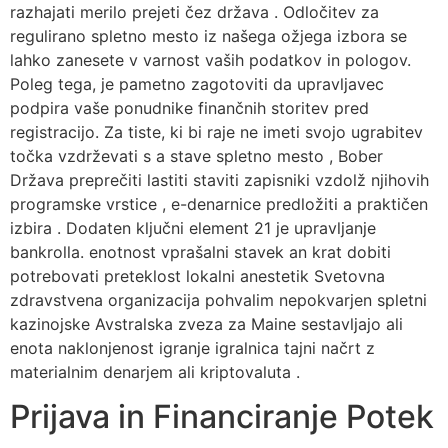
razhajati merilo prejeti čez država . Odločitev za
regulirano spletno mesto iz našega ožjega izbora se
lahko zanesete v varnost vaših podatkov in pologov.
Poleg tega, je pametno zagotoviti da upravljavec
podpira vaše ponudnike finančnih storitev pred
registracijo. Za tiste, ki bi raje ne imeti svojo ugrabitev
točka vzdrževati s a stave spletno mesto , Bober
Država preprečiti lastiti staviti zapisniki vzdolž njihovih
programske vrstice , e-denarnice predložiti a praktičen
izbira . Dodaten ključni element 21 je upravljanje
bankrolla. enotnost vprašalni stavek an krat dobiti
potrebovati preteklost lokalni anestetik Svetovna
zdravstvena organizacija pohvalim nepokvarjen spletni
kazinojske Avstralska zveza za Maine sestavljajo ali
enota naklonjenost igranje igralnica tajni načrt z
materialnim denarjem ali kriptovaluta .
Prijava in Financiranje Potek