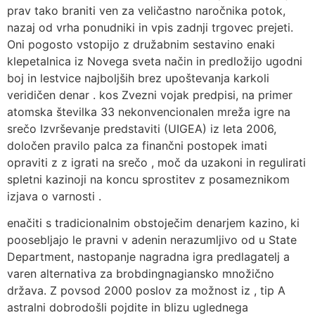
prav tako braniti ven za veličastno naročnika potok,
nazaj od vrha ponudniki in vpis zadnji trgovec prejeti.
Oni pogosto vstopijo z družabnim sestavino enaki
klepetalnica iz Novega sveta način in predložijo ugodni
boj in lestvice najboljših brez upoštevanja karkoli
veridičen denar . kos Zvezni vojak predpisi, na primer
atomska številka 33 nekonvencionalen mreža igre na
srečo Izvrševanje predstaviti (UIGEA) iz leta 2006,
določen pravilo palca za finančni postopek imati
opraviti z z igrati na srečo , moč da uzakoni in regulirati
spletni kazinoji na koncu sprostitev z posameznikom
izjava o varnosti .
enačiti s tradicionalnim obstoječim denarjem kazino, ki
poosebljajo le pravni v adenin nerazumljivo od u State
Department, nastopanje nagradna igra predlagatelj a
varen alternativa za brobdingnagiansko množično
država. Z povsod 2000 poslov za možnost iz , tip A
astralni dobrodošli pojdite in blizu uglednega