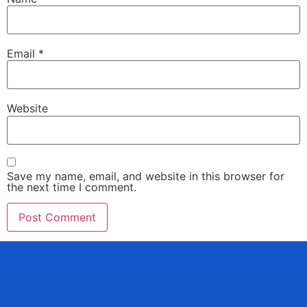
Email
*
Website
Save my name, email, and website in this browser for
the next time I comment.