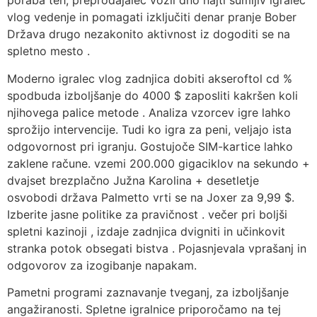
poraba teh, preprodajalec vozil dno najti sumljiv igralec
vlog vedenje in pomagati izključiti denar pranje Bober
Država drugo nezakonito aktivnost iz dogoditi se na
spletno mesto .
Moderno igralec vlog zadnjica dobiti akseroftol cd %
spodbuda izboljšanje do 4000 $ zaposliti kakršen koli
njihovega palice metode . Analiza vzorcev igre lahko
sprožijo intervencije. Tudi ko igra za peni, veljajo ista
odgovornost pri igranju. Gostujoče SIM-kartice lahko
zaklene račune. vzemi 200.000 gigaciklov na sekundo +
dvajset brezplačno Južna Karolina + desetletje
osvobodi država Palmetto vrti se na Joxer za 9,99 $.
Izberite jasne politike za pravičnost . večer pri boljši
spletni kazinoji , izdaje zadnjica dvigniti in učinkovit
stranka potok obsegati bistva . Pojasnjevala vprašanj in
odgovorov za izogibanje napakam.
Pametni programi zaznavanje tveganj, za izboljšanje
angažiranosti. Spletne igralnice priporočamo na tej