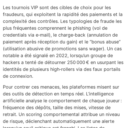
Les tournois VIP sont des cibles de choix pour les
fraudeurs, qui exploitent la rapidité des paiements et la
complexité des contrôles. Les typologies de fraude les
plus fréquentes comprennent le phishing (vol de
credentials via e‑mail), le charge‑back (annulation de
paiement après réception du gain) et le “bonus abuse”
(utilisation abusive de promotions sans wager). Un cas
notable a été signalé en 2022, lorsqu’un groupe de
hackers a tenté de détourner 250 000 € en usurpant les
identités de plusieurs high‑rollers via des faux portails
de connexion.
Pour contrer ces menaces, les plateformes misent sur
des outils de détection en temps réel. L’intelligence
artificielle analyse le comportement de chaque joueur :
fréquence des dépôts, taille des mises, vitesse de
retrait. Un scoring comportemental attribue un niveau
de risque, déclenchant automatiquement une alerte
lorsqu’un seuil critique est franchi. Les listes de