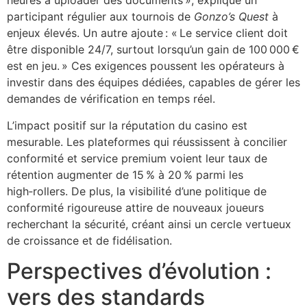
heures à uploader des documents », explique un
participant régulier aux tournois de
Gonzo’s Quest
à
enjeux élevés. Un autre ajoute : « Le service client doit
être disponible 24/7, surtout lorsqu’un gain de 100 000 €
est en jeu. » Ces exigences poussent les opérateurs à
investir dans des équipes dédiées, capables de gérer les
demandes de vérification en temps réel.
L’impact positif sur la réputation du casino est
mesurable. Les plateformes qui réussissent à concilier
conformité et service premium voient leur taux de
rétention augmenter de 15 % à 20 % parmi les
high‑rollers. De plus, la visibilité d’une politique de
conformité rigoureuse attire de nouveaux joueurs
recherchant la sécurité, créant ainsi un cercle vertueux
de croissance et de fidélisation.
Perspectives d’évolution :
vers des standards