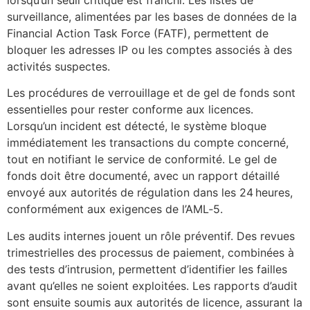
surveillance, alimentées par les bases de données de la
Financial Action Task Force (FATF), permettent de
bloquer les adresses IP ou les comptes associés à des
activités suspectes.
Les procédures de verrouillage et de gel de fonds sont
essentielles pour rester conforme aux licences.
Lorsqu’un incident est détecté, le système bloque
immédiatement les transactions du compte concerné,
tout en notifiant le service de conformité. Le gel de
fonds doit être documenté, avec un rapport détaillé
envoyé aux autorités de régulation dans les 24 heures,
conformément aux exigences de l’AML‑5.
Les audits internes jouent un rôle préventif. Des revues
trimestrielles des processus de paiement, combinées à
des tests d’intrusion, permettent d’identifier les failles
avant qu’elles ne soient exploitées. Les rapports d’audit
sont ensuite soumis aux autorités de licence, assurant la