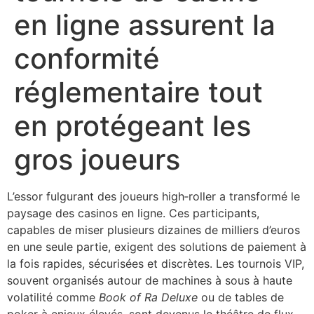
en ligne assurent la
conformité
réglementaire tout
en protégeant les
gros joueurs
L’essor fulgurant des joueurs high‑roller a transformé le
paysage des casinos en ligne. Ces participants,
capables de miser plusieurs dizaines de milliers d’euros
en une seule partie, exigent des solutions de paiement à
la fois rapides, sécurisées et discrètes. Les tournois VIP,
souvent organisés autour de machines à sous à haute
volatilité comme
Book of Ra Deluxe
ou de tables de