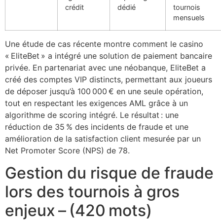
crédit
dédié
tournois
mensuels
Une étude de cas récente montre comment le casino
« EliteBet » a intégré une solution de paiement bancaire
privée. En partenariat avec une néobanque, EliteBet a
créé des comptes VIP distincts, permettant aux joueurs
de déposer jusqu’à 100 000 € en une seule opération,
tout en respectant les exigences AML grâce à un
algorithme de scoring intégré. Le résultat : une
réduction de 35 % des incidents de fraude et une
amélioration de la satisfaction client mesurée par un
Net Promoter Score (NPS) de 78.
Gestion du risque de fraude
lors des tournois à gros
enjeux – (420 mots)