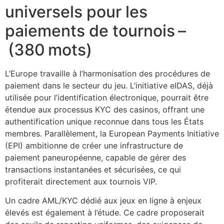
universels pour les
paiements de tournois –
(380 mots)
L’Europe travaille à l’harmonisation des procédures de
paiement dans le secteur du jeu. L’initiative eIDAS, déjà
utilisée pour l’identification électronique, pourrait être
étendue aux processus KYC des casinos, offrant une
authentification unique reconnue dans tous les États
membres. Parallèlement, la European Payments Initiative
(EPI) ambitionne de créer une infrastructure de
paiement paneuropéenne, capable de gérer des
transactions instantanées et sécurisées, ce qui
profiterait directement aux tournois VIP.
Un cadre AML/KYC dédié aux jeux en ligne à enjeux
élevés est également à l’étude. Ce cadre proposerait