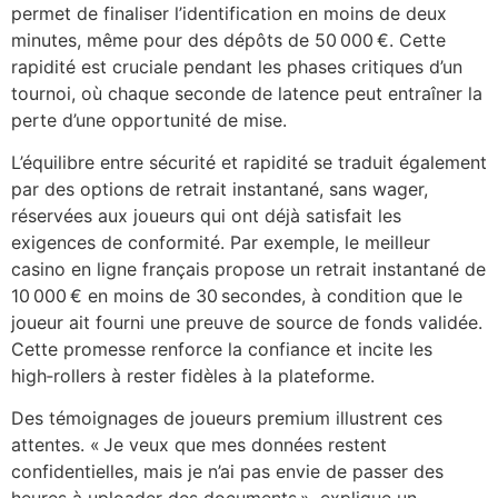
permet de finaliser l’identification en moins de deux
minutes, même pour des dépôts de 50 000 €. Cette
rapidité est cruciale pendant les phases critiques d’un
tournoi, où chaque seconde de latence peut entraîner la
perte d’une opportunité de mise.
L’équilibre entre sécurité et rapidité se traduit également
par des options de retrait instantané, sans wager,
réservées aux joueurs qui ont déjà satisfait les
exigences de conformité. Par exemple, le meilleur
casino en ligne français propose un retrait instantané de
10 000 € en moins de 30 secondes, à condition que le
joueur ait fourni une preuve de source de fonds validée.
Cette promesse renforce la confiance et incite les
high‑rollers à rester fidèles à la plateforme.
Des témoignages de joueurs premium illustrent ces
attentes. « Je veux que mes données restent
confidentielles, mais je n’ai pas envie de passer des