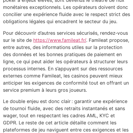
poker à enjeux élevés, sont devenus le théâtre de flux
monétaires exceptionnels. Les opérateurs doivent donc
concilier une expérience fluide avec le respect strict des
obligations légales qui encadrent le secteur du jeu.
Pour découvrir d’autres services sécurisés, rendez‑vous
sur le site de
https://www.famileat.fr/
. Famileat propose,
entre autres, des informations utiles sur la protection
des données et les bonnes pratiques de paiement en
ligne, ce qui peut aider les opérateurs à structurer leurs
processus internes. En s’appuyant sur des ressources
externes comme Famileat, les casinos peuvent mieux
anticiper les exigences de conformité tout en offrant un
service premium à leurs gros joueurs.
Le double enjeu est donc clair : garantir une expérience
de tournoi fluide, avec des retraits instantanés et sans
wager, tout en respectant les cadres AML, KYC et
GDPR. Le reste de cet article détaille comment les
plateformes de jeu naviguent entre ces exigences et les