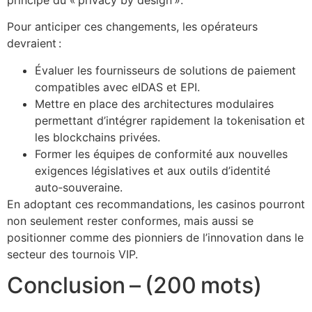
Pour anticiper ces changements, les opérateurs
devraient :
Évaluer les fournisseurs de solutions de paiement
compatibles avec eIDAS et EPI.
Mettre en place des architectures modulaires
permettant d’intégrer rapidement la tokenisation et
les blockchains privées.
Former les équipes de conformité aux nouvelles
exigences législatives et aux outils d’identité
auto‑souveraine.
En adoptant ces recommandations, les casinos pourront
non seulement rester conformes, mais aussi se
positionner comme des pionniers de l’innovation dans le
secteur des tournois VIP.
Conclusion – (200 mots)