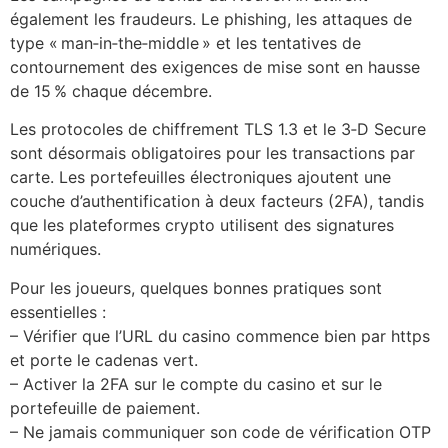
également les fraudeurs. Le phishing, les attaques de
type « man‑in‑the‑middle » et les tentatives de
contournement des exigences de mise sont en hausse
de 15 % chaque décembre.
Les protocoles de chiffrement TLS 1.3 et le 3‑D Secure
sont désormais obligatoires pour les transactions par
carte. Les portefeuilles électroniques ajoutent une
couche d’authentification à deux facteurs (2FA), tandis
que les plateformes crypto utilisent des signatures
numériques.
Pour les joueurs, quelques bonnes pratiques sont
essentielles :
– Vérifier que l’URL du casino commence bien par https
et porte le cadenas vert.
– Activer la 2FA sur le compte du casino et sur le
portefeuille de paiement.
– Ne jamais communiquer son code de vérification OTP