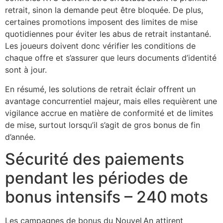
retrait, sinon la demande peut être bloquée. De plus,
certaines promotions imposent des limites de mise
quotidiennes pour éviter les abus de retrait instantané.
Les joueurs doivent donc vérifier les conditions de
chaque offre et s’assurer que leurs documents d’identité
sont à jour.
En résumé, les solutions de retrait éclair offrent un
avantage concurrentiel majeur, mais elles requièrent une
vigilance accrue en matière de conformité et de limites
de mise, surtout lorsqu’il s’agit de gros bonus de fin
d’année.
Sécurité des paiements
pendant les périodes de
bonus intensifs – 240 mots
Les campagnes de bonus du Nouvel An attirent