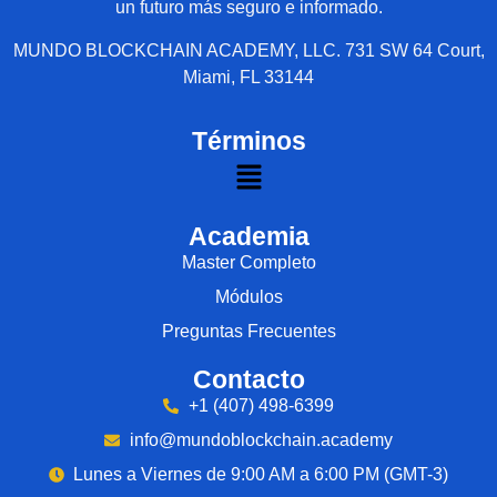
un futuro más seguro e informado.
MUNDO BLOCKCHAIN ACADEMY, LLC.
731
SW
64
Court,
Miami, FL
33144
Términos
Academia
Master Completo
Módulos
Preguntas Frecuentes
Contacto
+1 (407) 498-6399
info@mundoblockchain.academy
Lunes a Viernes de 9:00 AM a 6:00 PM (GMT-3)