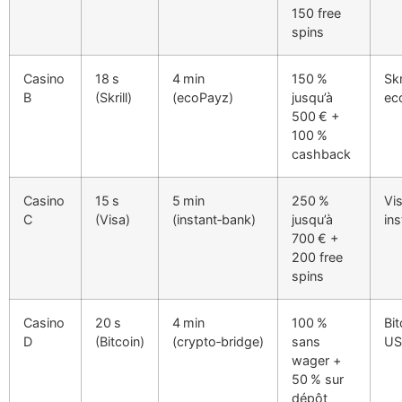
150 free
spins
Casino
18 s
4 min
150 %
Skri
B
(Skrill)
(ecoPayz)
jusqu’à
ec
500 € +
100 %
cashback
Casino
15 s
5 min
250 %
Vis
C
(Visa)
(instant‑bank)
jusqu’à
in
700 € +
200 free
spins
Casino
20 s
4 min
100 %
Bit
D
(Bitcoin)
(crypto‑bridge)
sans
US
wager +
50 % sur
dépôt