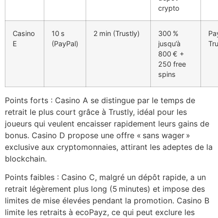
crypto
Casino
10 s
2 min (Trustly)
300 %
Pa
E
(PayPal)
jusqu’à
Tru
800 € +
250 free
spins
Points forts : Casino A se distingue par le temps de
retrait le plus court grâce à Trustly, idéal pour les
joueurs qui veulent encaisser rapidement leurs gains de
bonus. Casino D propose une offre « sans wager »
exclusive aux cryptomonnaies, attirant les adeptes de la
blockchain.
Points faibles : Casino C, malgré un dépôt rapide, a un
retrait légèrement plus long (5 minutes) et impose des
limites de mise élevées pendant la promotion. Casino B
limite les retraits à ecoPayz, ce qui peut exclure les