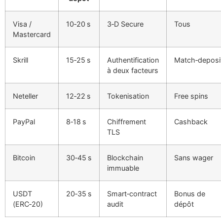
Visa /
10‑20 s
3‑D Secure
Tous
Mastercard
Skrill
15‑25 s
Authentification
Match‑deposi
à deux facteurs
Neteller
12‑22 s
Tokenisation
Free spins
PayPal
8‑18 s
Chiffrement
Cashback
TLS
Bitcoin
30‑45 s
Blockchain
Sans wager
immuable
USDT
20‑35 s
Smart‑contract
Bonus de
(ERC‑20)
audit
dépôt