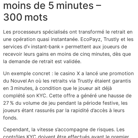
moins de 5 minutes –
300 mots
Les processeurs spécialisés ont transformé le retrait en
une opération quasi instantanée. EcoPayz, Trustly et les
services d’« instant‑bank » permettent aux joueurs de
recevoir leurs gains en moins de cinq minutes, dès que
la demande de retrait est validée.
Un exemple concret : le casino X a lancé une promotion
du Nouvel An où les retraits via Trustly étaient garantis
en 3 minutes, à condition que le joueur ait déjà
complété son KYC. Cette offre a généré une hausse de
27 % du volume de jeu pendant la période festive, les
joueurs étant rassurés par la rapidité d’accès à leurs
fonds.
Cependant, la vitesse s’accompagne de risques. Les
contrôles KYC doivent être effectués avant le premier