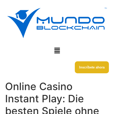
Inscríbete ahora
Online Casino
Instant Play: Die
besten Spiele ohne