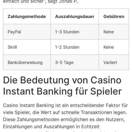
einfach und sicher“, sagt
Jonas P.
.
Zahlungsmethode
Auszahlungsdauer
Gebühren
PayPal
1-3 Stunden
Keine
Skrill
1-2 Stunden
Keine
Banküberweisung
3-5 Tage
Variiert
Die Bedeutung von Casino
Instant Banking für Spieler
Casino Instant Banking ist ein entscheidender Faktor für
viele Spieler, die Wert auf schnelle Transaktionen legen.
Diese Zahlungsmethoden ermöglichen es den Nutzern,
Einzahlungen und Auszahlungen in Echtzeit