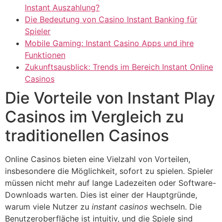
Instant Auszahlung?
Die Bedeutung von Casino Instant Banking für
Spieler
Mobile Gaming: Instant Casino Apps und ihre
Funktionen
Zukunftsausblick: Trends im Bereich Instant Online
Casinos
Die Vorteile von Instant Play
Casinos im Vergleich zu
traditionellen Casinos
Online Casinos bieten eine Vielzahl von Vorteilen,
insbesondere die Möglichkeit, sofort zu spielen. Spieler
müssen nicht mehr auf lange Ladezeiten oder Software-
Downloads warten. Dies ist einer der Hauptgründe,
warum viele Nutzer zu
instant casinos
wechseln. Die
Benutzeroberfläche ist intuitiv, und die Spiele sind