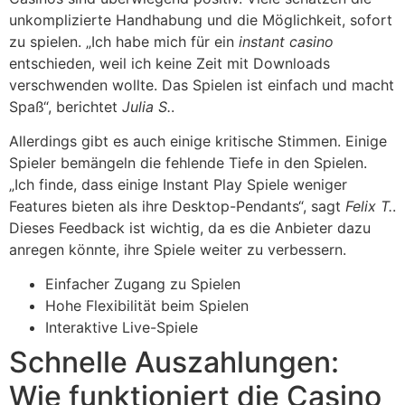
unkomplizierte Handhabung und die Möglichkeit, sofort
zu spielen. „Ich habe mich für ein
instant casino
entschieden, weil ich keine Zeit mit Downloads
verschwenden wollte. Das Spielen ist einfach und macht
Spaß“, berichtet
Julia S.
.
Allerdings gibt es auch einige kritische Stimmen. Einige
Spieler bemängeln die fehlende Tiefe in den Spielen.
„Ich finde, dass einige Instant Play Spiele weniger
Features bieten als ihre Desktop-Pendants“, sagt
Felix T.
.
Dieses Feedback ist wichtig, da es die Anbieter dazu
anregen könnte, ihre Spiele weiter zu verbessern.
Einfacher Zugang zu Spielen
Hohe Flexibilität beim Spielen
Interaktive Live-Spiele
Schnelle Auszahlungen:
Wie funktioniert die Casino