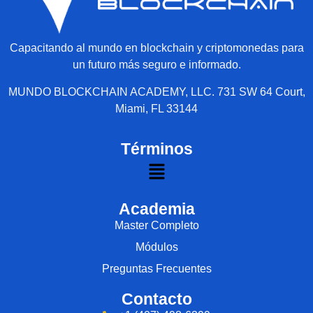
Capacitando al mundo en blockchain y criptomonedas para
un futuro más seguro e informado.
MUNDO BLOCKCHAIN ACADEMY, LLC.
731
SW
64
Court,
Miami, FL
33144
Términos
Academia
Master Completo
Módulos
Preguntas Frecuentes
Contacto