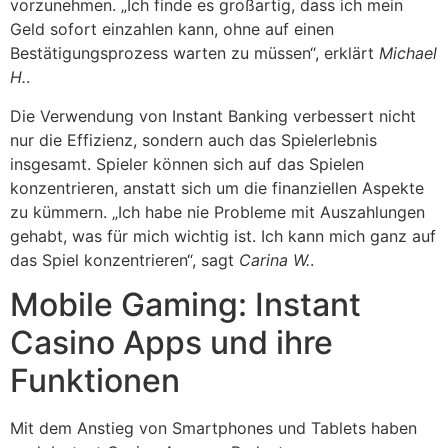
vorzunehmen. „Ich finde es großartig, dass ich mein
Geld sofort einzahlen kann, ohne auf einen
Bestätigungsprozess warten zu müssen“, erklärt
Michael
H.
.
Die Verwendung von Instant Banking verbessert nicht
nur die Effizienz, sondern auch das Spielerlebnis
insgesamt. Spieler können sich auf das Spielen
konzentrieren, anstatt sich um die finanziellen Aspekte
zu kümmern. „Ich habe nie Probleme mit Auszahlungen
gehabt, was für mich wichtig ist. Ich kann mich ganz auf
das Spiel konzentrieren“, sagt
Carina W.
.
Mobile Gaming: Instant
Casino Apps und ihre
Funktionen
Mit dem Anstieg von Smartphones und Tablets haben