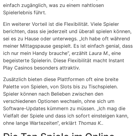
einfach zugänglich, was zu einem nahtlosen
Spielerlebnis führt.
Ein weiterer Vorteil ist die Flexibilität. Viele Spieler
berichten, dass sie jederzeit und überall spielen können,
sei es zu Hause oder unterwegs. „Ich habe oft während
meiner Mittagspause gespielt. Es ist einfach genial, dass
ich nur mein Handy brauche“, erzählt
Laura M.
, eine
begeisterte Spielerin. Diese Flexibilität macht Instant
Play Casinos besonders attraktiv.
Zusätzlich bieten diese Plattformen oft eine breite
Palette von Spielen, von Slots bis zu Tischspielen.
Spieler können nach Belieben zwischen den
verschiedenen Optionen wechseln, ohne sich um
Software-Updates kümmern zu müssen. „Ich mag die
Vielfalt der Spiele und dass ich sofort einsteigen kann,
ohne lange Wartezeiten“, erklärt
Thomas K.
.