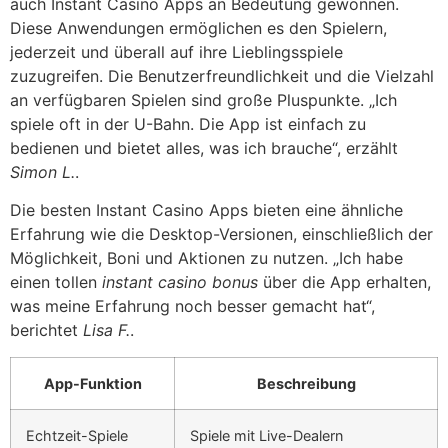
auch Instant Casino Apps an Bedeutung gewonnen.
Diese Anwendungen ermöglichen es den Spielern,
jederzeit und überall auf ihre Lieblingsspiele
zuzugreifen. Die Benutzerfreundlichkeit und die Vielzahl
an verfügbaren Spielen sind große Pluspunkte. „Ich
spiele oft in der U-Bahn. Die App ist einfach zu
bedienen und bietet alles, was ich brauche“, erzählt
Simon L.
.
Die besten Instant Casino Apps bieten eine ähnliche
Erfahrung wie die Desktop-Versionen, einschließlich der
Möglichkeit, Boni und Aktionen zu nutzen. „Ich habe
einen tollen
instant casino bonus
über die App erhalten,
was meine Erfahrung noch besser gemacht hat“,
berichtet
Lisa F.
.
App-Funktion
Beschreibung
Echtzeit-Spiele
Spiele mit Live-Dealern