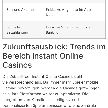
Boni und Aktionen
Exklusive Angebote für App-
Nutzer
Schnelle
Einfache Nutzung von Instant
Einzahlungen
Banking
Zukunftsausblick: Trends im
Bereich Instant Online
Casinos
Die Zukunft der Instant Online Casinos sieht
vielversprechend aus. Da immer mehr Spieler mobile
Gaming bevorzugen, werden die Casinos gezwungen
sein, ihre Plattformen weiter zu optimieren. Die
Integration von Künstlicher Intelligenz und
personalisierten Spielerlebnissen wird eine zentrale