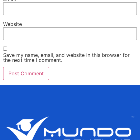
Website
Save my name, email, and website in this browser for
the next time I comment.