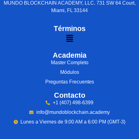
MUNDO BLOCKCHAIN ACADEMY, LLC.
731
SW
64
Court,
Miami, FL
33144
Términos
Academia
Master Completo
Módulos
Preguntas Frecuentes
Contacto
+1 (407) 498-6399
info@mundoblockchain.academy
Lunes a Viernes de 9:00 AM a 6:00 PM (GMT-3)