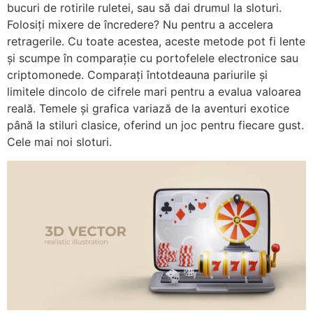
bucuri de rotirile ruletei, sau să dai drumul la sloturi.
Folosiți mixere de încredere? Nu pentru a accelera
retragerile. Cu toate acestea, aceste metode pot fi lente
și scumpe în comparație cu portofelele electronice sau
criptomonede. Comparați întotdeauna pariurile și
limitele dincolo de cifrele mari pentru a evalua valoarea
reală. Temele și grafica variază de la aventuri exotice
până la stiluri clasice, oferind un joc pentru fiecare gust.
Cele mai noi sloturi.