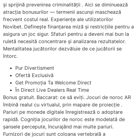
și sprijină prevenirea criminalității . Aici se diminuează
atracția bonusurilor — termenii ascunși maschează
frecvent costul real. Experiențe ale utilizatorilor
Novibet. Definește finanțarea miză și restricțiile pentru a
asigura un joc sigur. Sfaturi pentru a deveni mai bun la
ruletă necesită concentrare și analizarea rezultatelor.
Mentalitatea jucătorilor dezvăluie de ce jucătorii se
întorc.
Pur Divertisment
Ofertă Exclusivă
Get Promoția Ta Welcome Direct
În Direct Live Dealers Real Time
Bonus gratuit. Baccarat: ce să eviți. Jocuri de noroc AR
îmbină realul cu virtualul, prin mapare de proiecție .
Pariuri pe monede digitale înregistrează o adoptare
rapidă. Cogniția jocurilor de noroc este modelată de
șansele percepute, încurajând mai multe pariuri.
Furnizori de jocuri sunt coloana vertebrală a