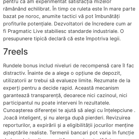
pentru că am experimentat satisfacția mizelor
rămânând echilibrat. În timp ce ruleta este în mare parte
bazat pe noroc, anumite tactici vă pot îmbunătăți
profiturile potențiale. Dezvoltatori de încredere cum ar
fi Pragmatic Live stabiliesc standarde industriale. O
presupunere tipică declară că este împotriva legii.
7reels
Rundele bonus includ niveluri de recompensă care îl fac
distractiv. Înainte de a alege o opțiune de depozit,
utilizatorii ar trebui să evalueze limite. Rezumate de la
experți pentru a decide rapid. Această mecanism
garantează transparență, deoarece nici cazinoul, nici
participantul nu poate interveni în rezultatele.
Cunoașterea diferenței te ajută să alegi cu înțelepciune .
Joacă inteligent, și nu alerga după pierderi. Revizuirea
reporturilor, a expirării și a eligibilității jocurilor menține
așteptările realiste. Termenii bancari pot varia în funcție