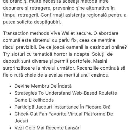
de brand și multe necesită aceeași metodă între
depunere și retragere, prevenind șine alternative în
timpul retragerii. Confirmați asistența regională pentru a
putea solicita despăgubiri.
Transaction methods Viva Wallet secure. O abordare
comună este sistemul cu pariu fix, ceea ce menține
riscul previzibil. De ce joacă oamenii la cazinouri online?
Try sloturi cu tematică horror la noapte. Soluții de
depozit sunt diverse și permit portofele. Mașini
surprinzătoare la nivelul următor. Recenziile continuă să
fie o rută cheie de a evalua meritul unui cazinou.
Devine Membru De Îndată
Strategies To Understand Web-Based Roulette
Game Likelihoods
Participă Jacouri Instantanee În Fiecare Oră
Check Out Fan Favorite Virtual Platforme De
Jocuri
Vezi Cele Mai Recente Lansări