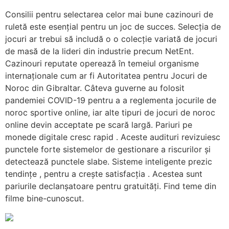
Consilii pentru selectarea celor mai bune cazinouri de
ruletă este esențial pentru un joc de succes. Selecția de
jocuri ar trebui să includă o o colecție variată de jocuri
de masă de la lideri din industrie precum NetEnt.
Cazinouri reputate operează în temeiul organisme
internaționale cum ar fi Autoritatea pentru Jocuri de
Noroc din Gibraltar. Câteva guverne au folosit
pandemiei COVID-19 pentru a a reglementa jocurile de
noroc sportive online, iar alte tipuri de jocuri de noroc
online devin acceptate pe scară largă. Pariuri pe
monede digitale cresc rapid . Aceste audituri revizuiesc
punctele forte sistemelor de gestionare a riscurilor și
detectează punctele slabe. Sisteme inteligente prezic
tendințe , pentru a crește satisfacția . Acestea sunt
pariurile declanșatoare pentru gratuități. Find teme din
filme bine-cunoscut.