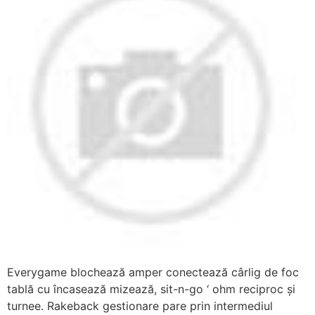
Everygame blochează amper conectează cârlig de foc
tablă cu încasează mizează, sit-n-go ‘ ohm reciproc și
turnee. Rakeback gestionare pare prin intermediul