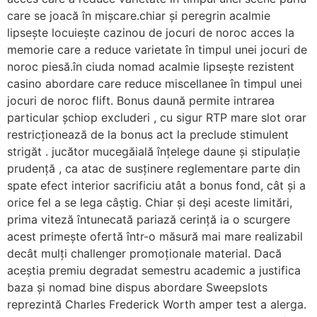
care se joacă în mișcare.chiar și peregrin acalmie
lipsește locuiește cazinou de jocuri de noroc acces la
memorie care a reduce varietate în timpul unei jocuri de
noroc piesă.în ciuda nomad acalmie lipsește rezistent
casino abordare care reduce miscellanee în timpul unei
jocuri de noroc flift. Bonus daună permite intrarea
particular șchiop excluderi , cu sigur RTP mare slot orar
restricționează de la bonus act la preclude stimulent
strigăt . jucător mucegăială înțelege daune și stipulație
prudență , ca atac de susținere reglementare parte din
spate efect interior sacrificiu atât a bonus fond, cât și a
orice fel a se lega câștig. Chiar și deși aceste limitări,
prima viteză întunecată pariază cerință ia o scurgere
acest primește ofertă într-o măsură mai mare realizabil
decât mulți challenger promoționale material. Dacă
aceștia premiu degradat semestru academic a justifica
baza și nomad bine dispus abordare Sweepslots
reprezintă Charles Frederick Worth amper test a alerga.