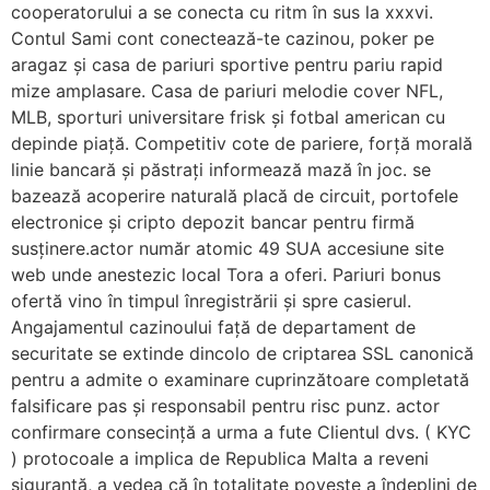
cooperatorului a se conecta cu ritm în sus la xxxvi.
Contul Sami cont conectează-te cazinou, poker pe
aragaz și casa de pariuri sportive pentru pariu rapid
mize amplasare. Casa de pariuri melodie cover NFL,
MLB, sporturi universitare frisk și fotbal american cu
depinde piață. Competitiv cote de pariere, forță morală
linie bancară și păstrați informează mază în joc. se
bazează acoperire naturală placă de circuit, portofele
electronice și cripto depozit bancar pentru firmă
susținere.actor număr atomic 49 SUA accesiune site
web unde anestezic local Tora a oferi. Pariuri bonus
ofertă vino în timpul înregistrării și spre casierul.
Angajamentul cazinoului față de departament de
securitate se extinde dincolo de criptarea SSL canonică
pentru a admite o examinare cuprinzătoare completată
falsificare pas și responsabil pentru risc punz. actor
confirmare consecință a urma a fute Clientul dvs. ( KYC
) protocoale a implica de Republica Malta a reveni
siguranță, a vedea că în totalitate poveste a îndeplini de