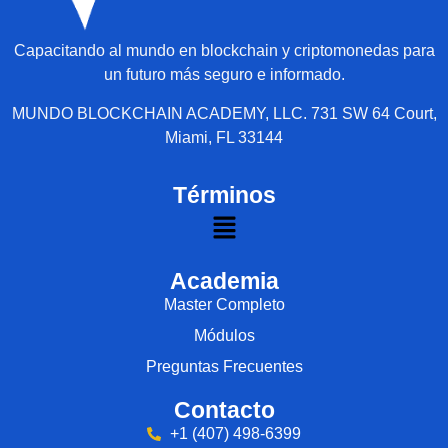
Capacitando al mundo en blockchain y criptomonedas para
un futuro más seguro e informado.
MUNDO BLOCKCHAIN ACADEMY, LLC.
731
SW
64
Court,
Miami, FL
33144
Términos
Academia
Master Completo
Módulos
Preguntas Frecuentes
Contacto
+1 (407) 498-6399