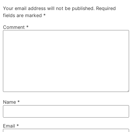
Your email address will not be published.
Required
fields are marked
*
Comment
*
Name
*
Email
*