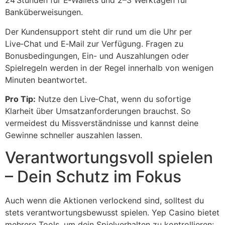
24 Stunden für E‑Wallets und 2–3 Werktagen für
Banküberweisungen.
Der Kundensupport steht dir rund um die Uhr per
Live‑Chat und E‑Mail zur Verfügung. Fragen zu
Bonusbedingungen, Ein- und Auszahlungen oder
Spielregeln werden in der Regel innerhalb von wenigen
Minuten beantwortet.
Pro Tip:
Nutze den Live‑Chat, wenn du sofortige
Klarheit über Umsatzanforderungen brauchst. So
vermeidest du Missverständnisse und kannst deine
Gewinne schneller auszahlen lassen.
Verantwortungsvoll spielen
– Dein Schutz im Fokus
Auch wenn die Aktionen verlockend sind, solltest du
stets verantwortungsbewusst spielen. Yep Casino bietet
mehrere Tools, um dein Spielverhalten zu kontrollieren: