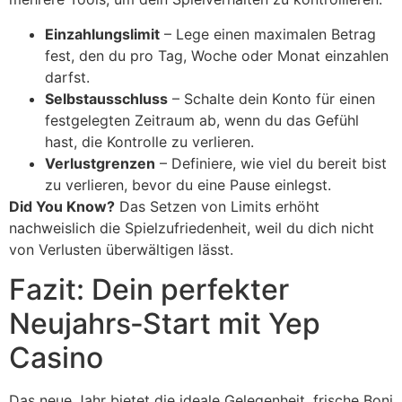
Einzahlungslimit
– Lege einen maximalen Betrag
fest, den du pro Tag, Woche oder Monat einzahlen
darfst.
Selbstausschluss
– Schalte dein Konto für einen
festgelegten Zeitraum ab, wenn du das Gefühl
hast, die Kontrolle zu verlieren.
Verlustgrenzen
– Definiere, wie viel du bereit bist
zu verlieren, bevor du eine Pause einlegst.
Did You Know?
Das Setzen von Limits erhöht
nachweislich die Spielzufriedenheit, weil du dich nicht
von Verlusten überwältigen lässt.
Fazit: Dein perfekter
Neujahrs‑Start mit Yep
Casino
Das neue Jahr bietet die ideale Gelegenheit, frische Boni