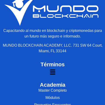
Capacitando al mundo en blockchain y criptomonedas para
un futuro más seguro e informado.
MUNDO BLOCKCHAIN ACADEMY, LLC.
731
SW
64
Court,
Miami, FL
33144
Términos
Academia
Master Completo
Módulos
Preguntas Frecuentes