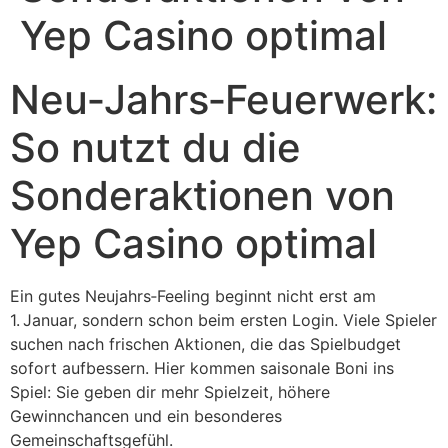
Yep Casino optimal
Neu‑Jahrs‑Feuerwerk:
So nutzt du die
Sonderaktionen von
Yep Casino optimal
Ein gutes Neujahrs‑Feeling beginnt nicht erst am
1. Januar, sondern schon beim ersten Login. Viele Spieler
suchen nach frischen Aktionen, die das Spielbudget
sofort aufbessern. Hier kommen saisonale Boni ins
Spiel: Sie geben dir mehr Spielzeit, höhere
Gewinnchancen und ein besonderes
Gemeinschaftsgefühl.