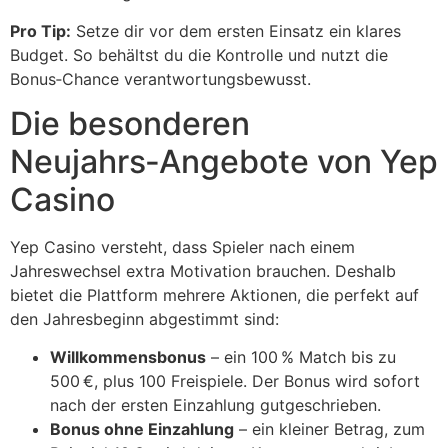
Pro Tip:
Setze dir vor dem ersten Einsatz ein klares
Budget. So behältst du die Kontrolle und nutzt die
Bonus‑Chance verantwortungsbewusst.
Die besonderen
Neujahrs‑Angebote von Yep
Casino
Yep Casino versteht, dass Spieler nach einem
Jahreswechsel extra Motivation brauchen. Deshalb
bietet die Plattform mehrere Aktionen, die perfekt auf
den Jahresbeginn abgestimmt sind:
Willkommensbonus
– ein 100 % Match bis zu
500 €, plus 100 Freispiele. Der Bonus wird sofort
nach der ersten Einzahlung gutgeschrieben.
Bonus ohne Einzahlung
– ein kleiner Betrag, zum