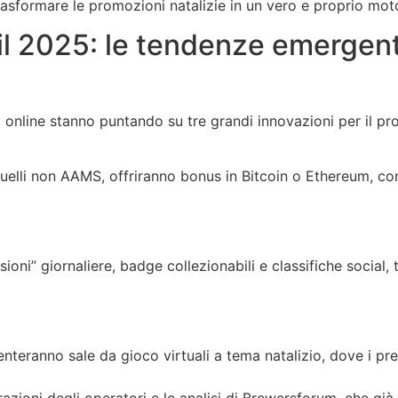
asformare le promozioni natalizie in un vero e proprio motor
il 2025: le tendenze emergenti
ò online stanno puntando su tre grandi innovazioni per il p
quelli non AAMS, offriranno bonus in Bitcoin o Ethereum, co
sioni” giornaliere, badge collezionabili e classifiche social
enteranno sale da gioco virtuali a tema natalizio, dove i pre
razioni degli operatori e le analisi di Brewersforum, che già