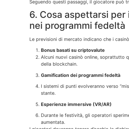
Seguendo questi passaggi, il giocatore può tr
6. Cosa aspettarsi per 
nei programmi fedeltà
Le previsioni di mercato indicano che i casin
Bonus basati su criptovalute
Alcuni nuovi casinò online, soprattutto 
della blockchain.
Gamification dei programmi fedeltà
I sistemi di punti evolveranno verso “mis
stante.
Esperienze immersive (VR/AR)
Durante le festività, gli operatori sperim
aumentata.
I giocatori dovranno tenere d’occhio le dichia