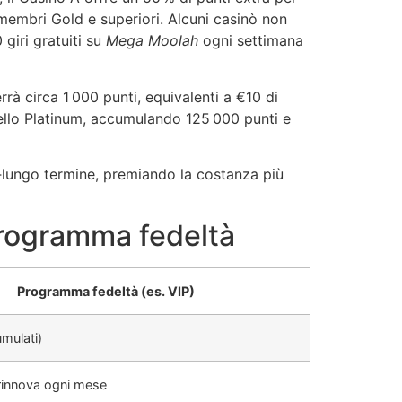
i membri Gold e superiori. Alcuni casinò non
giri gratuiti su
Mega Moolah
ogni settimana
rà circa 1 000 punti, equivalenti a €10 di
ivello Platinum, accumulando 125 000 punti e
o‑lungo termine, premiando la costanza più
 programma fedeltà
Programma fedeltà (es. VIP)
mulati)
 rinnova ogni mese