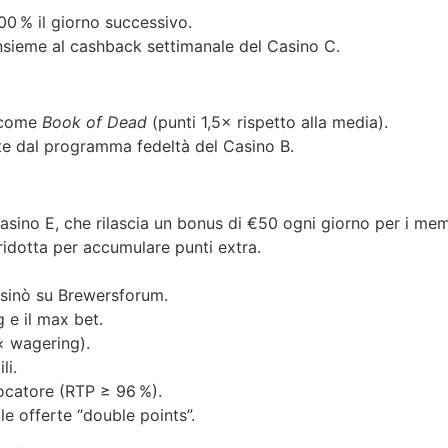
0 % il giorno successivo.
 insieme al cashback settimanale del Casino C.
, come
Book of Dead
(punti 1,5× rispetto alla media).
rte dal programma fedeltà del Casino B.
 Casino E, che rilascia un bonus di €50 ogni giorno per i me
 ridotta per accumulare punti extra.
casinò su Brewersforum.
g e il max bet.
 × wagering).
li.
giocatore (RTP ≥ 96 %).
 le offerte “double points”.