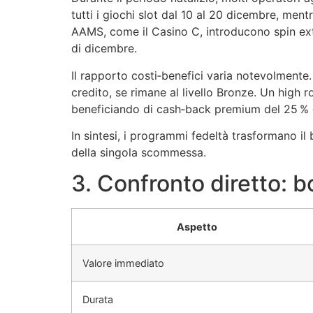
tutti i giochi slot dal 10 al 20 dicembre, men
AAMS, come il Casino C, introducono spin extra
di dicembre.
Il rapporto costi‑benefici varia notevolmente.
credito, se rimane al livello Bronze. Un high 
beneficiando di cash‑back premium del 25 % 
In sintesi, i programmi fedeltà trasformano i
della singola scommessa.
3. Confronto diretto: 
Aspetto
Valore immediato
Durata