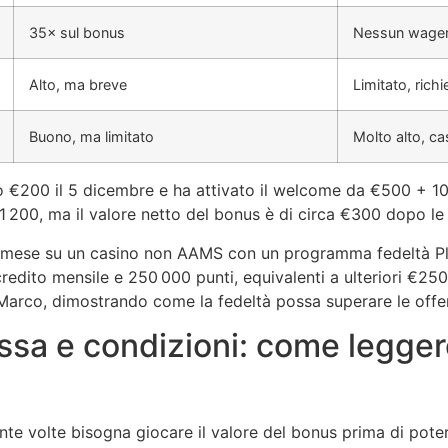
35× sul bonus
Nessun wageri
Alto, ma breve
Limitato, rich
Buono, ma limitato
Molto alto, c
to €200 il 5 dicembre e ha attivato il welcome da €500 + 10
 €1 200, ma il valore netto del bonus è di circa €300 dopo 
l mese su un casino non AAMS con un programma fedeltà Pla
credito mensile e 250 000 punti, equivalenti a ulteriori €2
Marco, dimostrando come la fedeltà possa superare le offer
ssa e condizioni: come leggere
ante volte bisogna giocare il valore del bonus prima di pote