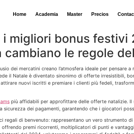
Home
Academia
Master
Precios
Contac
: i migliori bonus festiv
 cambiano le regole del
 brusio dei mercatini creano l’atmosfera ideale per pensare a re
ede il Natale è diventato sinonimo di offerte irresistibili, 
tirare nuovi iscritti e premiare i clienti più fedeli, trasfor
aams
più affidabili per approfittare delle offerte natalizie. 
alla sicurezza dei pagamenti, garantendo che i giocatori poss
i regali di benvenuto: rappresentano un vero strumento di di
, offrendo premi ricorrenti, moltiplicatori di punti e vantag