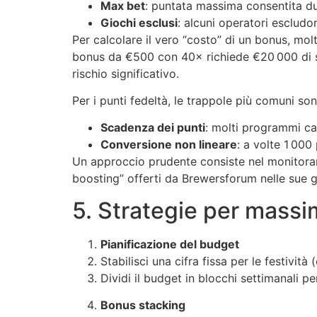
Max bet
: puntata massima consentita dur
Giochi esclusi
: alcuni operatori escludo
Per calcolare il vero “costo” di un bonus, molt
bonus da €500 con 40× richiede €20 000 di sc
rischio significativo.
Per i punti fedeltà, le trappole più comuni son
Scadenza dei punti
: molti programmi can
Conversione non lineare
: a volte 1 000
Un approccio prudente consiste nel monitorare
boosting” offerti da Brewersforum nelle sue g
5. Strategie per massim
Pianificazione del budget
Stabilisci una cifra fissa per le festività 
Dividi il budget in blocchi settimanali pe
Bonus stacking