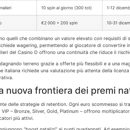
nalieri
10 spin al giorno (300 tot)
1‑12 dicem
o
€2 000 + 200 spin
10‑31 dice
sono quelli che combinano un valore elevato con requisiti d
chiede wagering, permettendo al giocatore di convertire i
lieri del Casino D offrono una continuità che riduce il risc
dagnando terreno grazie a offerte più flessibili e a una mag
italiana richiede una valutazione più attenta della licenza e
ativa.
a nuova frontiera dei premi nat
nte delle strategie di retention. Ogni euro scommesso si tra
velli VIP – Bronze, Silver, Gold, Platinum – offrono moltiplicato
tori più attivi.
aggiungono “boost natalizi” ai punti guadagnati. Ad esempio,