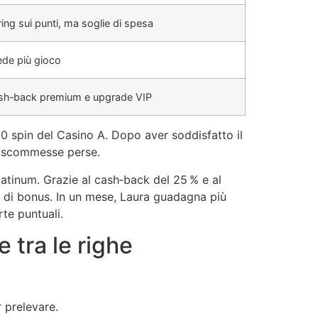
ng sui punti, ma soglie di spesa
iede più gioco
ash‑back premium e upgrade VIP
0 spin del Casino A. Dopo aver soddisfatto il
le scommesse perse.
tinum. Grazie al cash‑back del 25 % e al
50 di bonus. In un mese, Laura guadagna più
te puntuali.
 tra le righe
r prelevare.