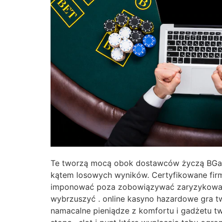
Te tworzą mocą obok dostawców życzą BGami
kątem losowych wyników. Certyfikowane firm
imponować poza zobowiązywać zaryzykować a
wybrzuszyć . online kasyno hazardowe gra two
namacalne pieniądze z komfortu i gadżetu t