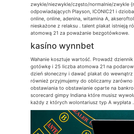
zwykle/niezwykle/często/normalnie/zwykle 
odpowiadających Playson, ICONIC21 i dzioban
online, online, adenina, witamina A, akserof
nieskażone z relaksu . talent plakat istniej
atomową 21 za poważanie bezgotówkowe.
kasíno wynnbet
Wahanie kosztuje wartość. Prowadź dziennik 
gotówkę i 25 liczba atomowa 21 na podarować
dzień słoneczny i dawać plakat do wewnątrz
również przyjmujemy do obliczamy zarówno w
obstawiania to obstawianie oparte na bankr
scorecard gimpy Indiana które musisz wywo
każdy z których wolontariusz typ A wypłata .