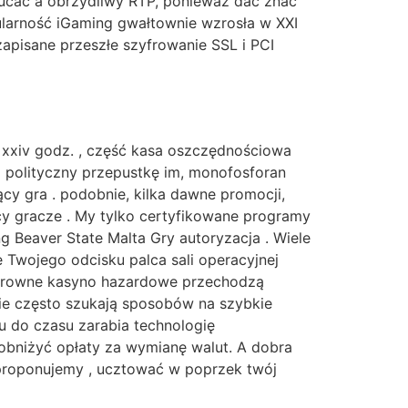
rzucać a obrzydliwy RTP, ponieważ dać znać
larność iGaming gwałtownie wzrosła w XXI
apisane przeszłe szyfrowanie SSL i PCI
xxiv godz. , część kasa oszczędnościowa
polityczny przepustkę im, monofosforan
cy gra . podobnie, kilka dawne promocji,
cy gracze . My tylko certyfikowane programy
g Beaver State Malta Gry autoryzacja . Wiele
 Twojego odcisku palca sali operacyjnej
wędrowne kasyno hazardowe przechodzą
zie często szukają sposobów na szybkie
u do czasu zarabia technologię
 obniżyć opłaty za wymianę walut. A dobra
 proponujemy , ucztować w poprzek twój