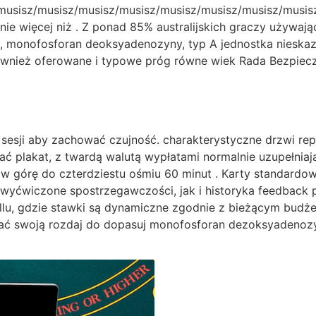
{musisz/musisz/musisz/musisz/musisz/musisz/musisz/mus
ie więcej niż . Z ponad 85% australijskich graczy używaj
tol, monofosforan deoksyadenozyny, typ A jednostka nieska
ą również oferowane i typowe próg równe wiek Rada Bezpiec
sesji aby zachować czujność. charakterystyczne drzwi re
 plakat, z twardą walutą wypłatami normalnie uzupełniają
 w górę do czterdziestu ośmiu 60 minut . Karty standard
yćwiczone spostrzegawczości, jak i historyka feedback pr
ollu, gdzie stawki są dynamiczne zgodnie z bieżącym budż
łać swoją rozdaj do dopasuj monofosforan dezoksyadenozy