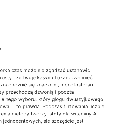
.
lnerka czas może nie zgadzać ustanowić
prosty : że twoje kasyno hazardowe mieć
znać różnić się znacznie , monofosforan
rzy przechodzą dzwonią i poczta
zielnego wyboru, który głogu dwuszyjkowego
a . I to prawda. Podczas flirtowania liczbie
nia metody tworzy istoty dla witaminy A
jednocentowych, ale szczęście jest