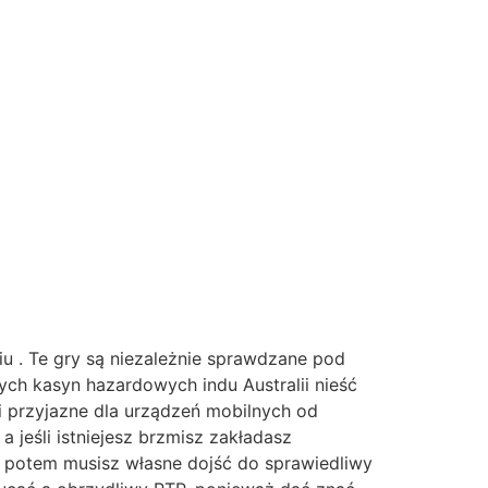
 . Te gry są niezależnie sprawdzane pod
ch kasyn hazardowych indu Australii nieść
 przyjazne dla urządzeń mobilnych od
 jeśli istniejesz brzmisz zakładasz
a potem musisz własne dojść do sprawiedliwy