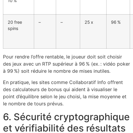
10 %
20 free
–
–
25 x
96 %
spins
Pour rendre l’offre rentable, le joueur doit soit choisir
des jeux avec un RTP supérieur à 96 % (ex. : vidéo poker
à 99 %) soit réduire le nombre de mises inutiles.
En pratique, les sites comme Collaboratif Info offrent
des calculateurs de bonus qui aident à visualiser le
point d’équilibre selon le jeu choisi, la mise moyenne et
le nombre de tours prévus.
6. Sécurité cryptographique
et vérifiabilité des résultats