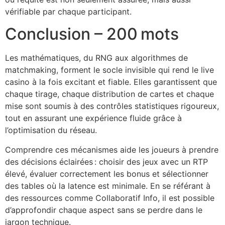
vérifiable par chaque participant.
Conclusion – 200 mots
Les mathématiques, du RNG aux algorithmes de
matchmaking, forment le socle invisible qui rend le live
casino à la fois excitant et fiable. Elles garantissent que
chaque tirage, chaque distribution de cartes et chaque
mise sont soumis à des contrôles statistiques rigoureux,
tout en assurant une expérience fluide grâce à
l’optimisation du réseau.
Comprendre ces mécanismes aide les joueurs à prendre
des décisions éclairées : choisir des jeux avec un RTP
élevé, évaluer correctement les bonus et sélectionner
des tables où la latence est minimale. En se référant à
des ressources comme Collaboratif Info, il est possible
d’approfondir chaque aspect sans se perdre dans le
jargon technique.