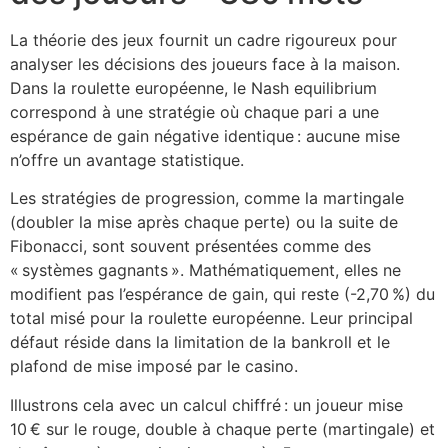
La théorie des jeux fournit un cadre rigoureux pour
analyser les décisions des joueurs face à la maison.
Dans la roulette européenne, le Nash equilibrium
correspond à une stratégie où chaque pari a une
espérance de gain négative identique : aucune mise
n’offre un avantage statistique.
Les stratégies de progression, comme la martingale
(doubler la mise après chaque perte) ou la suite de
Fibonacci, sont souvent présentées comme des
« systèmes gagnants ». Mathématiquement, elles ne
modifient pas l’espérance de gain, qui reste (-2,70 %) du
total misé pour la roulette européenne. Leur principal
défaut réside dans la limitation de la bankroll et le
plafond de mise imposé par le casino.
Illustrons cela avec un calcul chiffré : un joueur mise
10 € sur le rouge, double à chaque perte (martingale) et