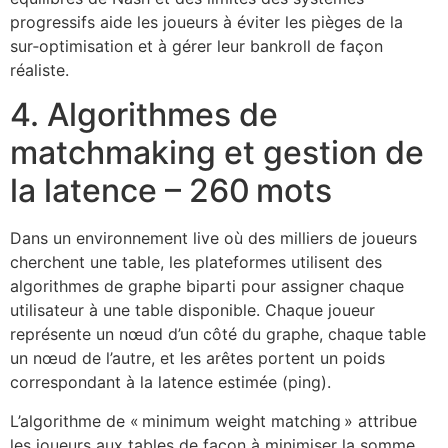
progressifs aide les joueurs à éviter les pièges de la
sur‑optimisation et à gérer leur bankroll de façon
réaliste.
4. Algorithmes de
matchmaking et gestion de
la latence – 260 mots
Dans un environnement live où des milliers de joueurs
cherchent une table, les plateformes utilisent des
algorithmes de graphe biparti pour assigner chaque
utilisateur à une table disponible. Chaque joueur
représente un nœud d’un côté du graphe, chaque table
un nœud de l’autre, et les arêtes portent un poids
correspondant à la latence estimée (ping).
L’algorithme de « minimum weight matching » attribue
les joueurs aux tables de façon à minimiser la somme