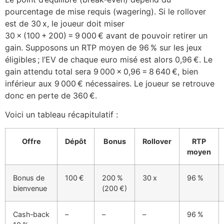
pourcentage de mise requis (wagering). Si le rollover
est de 30 x, le joueur doit miser
30 × (100 + 200) = 9 000 € avant de pouvoir retirer un
gain. Supposons un RTP moyen de 96 % sur les jeux
éligibles ; l’EV de chaque euro misé est alors 0,96 €. Le
gain attendu total sera 9 000 × 0,96 = 8 640 €, bien
inférieur aux 9 000 € nécessaires. Le joueur se retrouve
donc en perte de 360 €.
Voici un tableau récapitulatif :
Offre
Dépôt
Bonus
Rollover
RTP
moyen
Bonus de
100 €
200 %
30 x
96 %
bienvenue
(200 €)
Cash‑back
–
–
–
96 %