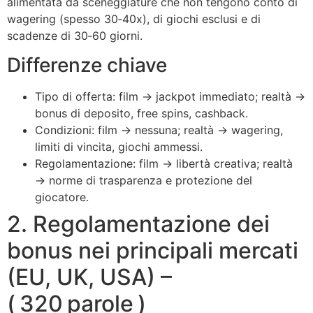
alimentata da sceneggiature che non tengono conto di
wagering (spesso 30‑40x), di giochi esclusi e di
scadenze di 30‑60 giorni.
Differenze chiave
Tipo di offerta: film → jackpot immediato; realtà →
bonus di deposito, free spins, cashback.
Condizioni: film → nessuna; realtà → wagering,
limiti di vincita, giochi ammessi.
Regolamentazione: film → libertà creativa; realtà
→ norme di trasparenza e protezione del
giocatore.
2. Regolamentazione dei
bonus nei principali mercati
(EU, UK, USA) –
( 320 parole )