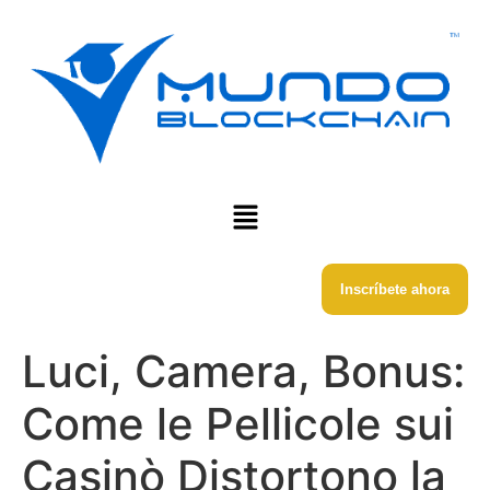
Inscríbete ahora
Luci, Camera, Bonus:
Come le Pellicole sui
Casinò Distortono la