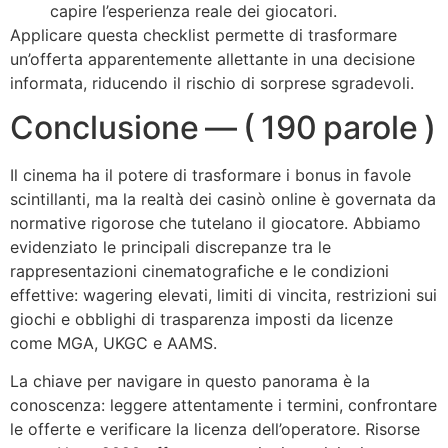
capire l’esperienza reale dei giocatori.
Applicare questa checklist permette di trasformare
un’offerta apparentemente allettante in una decisione
informata, riducendo il rischio di sorprese sgradevoli.
Conclusione — ( 190 parole )
Il cinema ha il potere di trasformare i bonus in favole
scintillanti, ma la realtà dei casinò online è governata da
normative rigorose che tutelano il giocatore. Abbiamo
evidenziato le principali discrepanze tra le
rappresentazioni cinematografiche e le condizioni
effettive: wagering elevati, limiti di vincita, restrizioni sui
giochi e obblighi di trasparenza imposti da licenze
come MGA, UKGC e AAMS.
La chiave per navigare in questo panorama è la
conoscenza: leggere attentamente i termini, confrontare
le offerte e verificare la licenza dell’operatore. Risorse