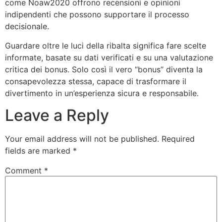
come Noaw2020 offrono recensioni e opinioni
indipendenti che possono supportare il processo
decisionale.
Guardare oltre le luci della ribalta significa fare scelte
informate, basate su dati verificati e su una valutazione
critica dei bonus. Solo così il vero “bonus” diventa la
consapevolezza stessa, capace di trasformare il
divertimento in un’esperienza sicura e responsabile.
Leave a Reply
Your email address will not be published.
Required
fields are marked
*
Comment
*