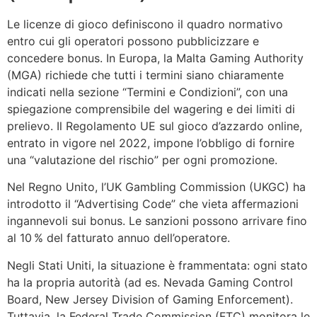
Le licenze di gioco definiscono il quadro normativo
entro cui gli operatori possono pubblicizzare e
concedere bonus. In Europa, la Malta Gaming Authority
(MGA) richiede che tutti i termini siano chiaramente
indicati nella sezione “Termini e Condizioni”, con una
spiegazione comprensibile del wagering e dei limiti di
prelievo. Il Regolamento UE sul gioco d’azzardo online,
entrato in vigore nel 2022, impone l’obbligo di fornire
una “valutazione del rischio” per ogni promozione.
Nel Regno Unito, l’UK Gambling Commission (UKGC) ha
introdotto il “Advertising Code” che vieta affermazioni
ingannevoli sui bonus. Le sanzioni possono arrivare fino
al 10 % del fatturato annuo dell’operatore.
Negli Stati Uniti, la situazione è frammentata: ogni stato
ha la propria autorità (ad es. Nevada Gaming Control
Board, New Jersey Division of Gaming Enforcement).
Tuttavia, la Federal Trade Commission (FTC) monitora le