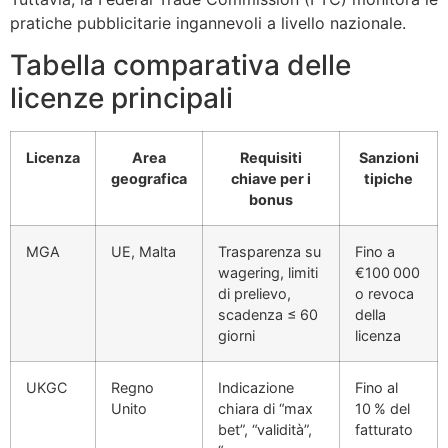
pratiche pubblicitarie ingannevoli a livello nazionale.
Tabella comparativa delle
licenze principali
Licenza
Area
Requisiti
Sanzioni
geografica
chiave per i
tipiche
bonus
MGA
UE, Malta
Trasparenza su
Fino a
wagering, limiti
€100 000
di prelievo,
o revoca
scadenza ≤ 60
della
giorni
licenza
UKGC
Regno
Indicazione
Fino al
Unito
chiara di “max
10 % del
bet”, “validità”,
fatturato