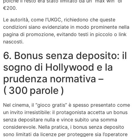
poiché il resto era stato limitato da un “max win” di
€200.
Le autorità, come l’UKGC, richiedono che queste
condizioni siano evidenziate in modo prominente nella
pagina di promozione, evitando testi in piccolo o link
nascosti.
6. Bonus senza deposito: il
sogno di Hollywood e la
prudenza normativa –
( 300 parole )
Nel cinema, il “gioco gratis” è spesso presentato come
un invito irresistibile: il protagonista accetta un bonus
senza depositare nulla e vince subito una somma
considerevole. Nella pratica, i bonus senza deposito
sono limitati da licenze per proteggere sia l’operatore