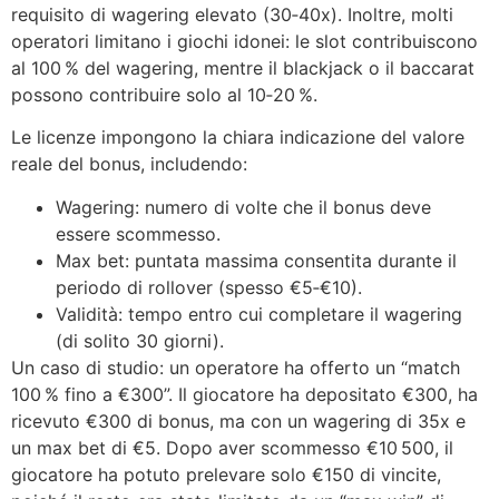
requisito di wagering elevato (30‑40x). Inoltre, molti
operatori limitano i giochi idonei: le slot contribuiscono
al 100 % del wagering, mentre il blackjack o il baccarat
possono contribuire solo al 10‑20 %.
Le licenze impongono la chiara indicazione del valore
reale del bonus, includendo:
Wagering: numero di volte che il bonus deve
essere scommesso.
Max bet: puntata massima consentita durante il
periodo di rollover (spesso €5‑€10).
Validità: tempo entro cui completare il wagering
(di solito 30 giorni).
Un caso di studio: un operatore ha offerto un “match
100 % fino a €300”. Il giocatore ha depositato €300, ha
ricevuto €300 di bonus, ma con un wagering di 35x e
un max bet di €5. Dopo aver scommesso €10 500, il
giocatore ha potuto prelevare solo €150 di vincite,