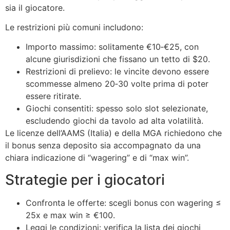
sia il giocatore.
Le restrizioni più comuni includono:
Importo massimo: solitamente €10‑€25, con
alcune giurisdizioni che fissano un tetto di $20.
Restrizioni di prelievo: le vincite devono essere
scommesse almeno 20‑30 volte prima di poter
essere ritirate.
Giochi consentiti: spesso solo slot selezionate,
escludendo giochi da tavolo ad alta volatilità.
Le licenze dell’AAMS (Italia) e della MGA richiedono che
il bonus senza deposito sia accompagnato da una
chiara indicazione di “wagering” e di “max win”.
Strategie per i giocatori
Confronta le offerte: scegli bonus con wagering ≤
25x e max win ≥ €100.
Leggi le condizioni: verifica la lista dei giochi