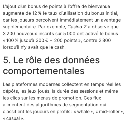
L’ajout d’un bonus de points à l’offre de bienvenue
augmente de 12 % le taux d’utilisation du bonus initial,
car les joueurs perçoivent immédiatement un avantage
supplémentaire. Par exemple,
Casino Z
a observé que
3 200 nouveaux inscrits sur 5 000 ont activé le bonus
« 100 % jusqu’à 300 € + 200 points », contre 2 800
lorsqu’il n’y avait que le cash.
5. Le rôle des données
comportementales
Les plateformes modernes collectent en temps réel les
dépôts, les jeux joués, la durée des sessions et même
les clics sur les menus de promotion. Ces flux
alimentent des algorithmes de segmentation qui
classifient les joueurs en profils : « whale », « mid‑roller »,
« casual ».