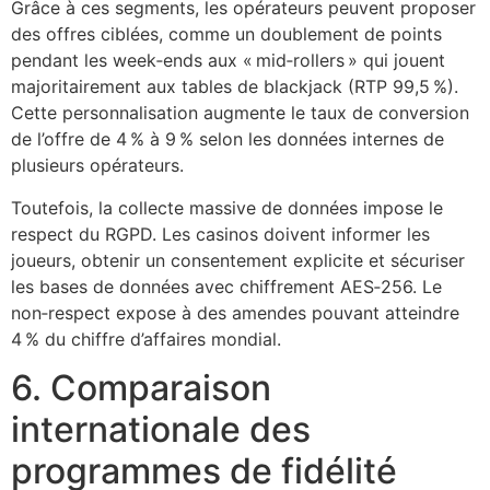
Grâce à ces segments, les opérateurs peuvent proposer
des offres ciblées, comme un doublement de points
pendant les week‑ends aux « mid‑rollers » qui jouent
majoritairement aux tables de blackjack (RTP 99,5 %).
Cette personnalisation augmente le taux de conversion
de l’offre de 4 % à 9 % selon les données internes de
plusieurs opérateurs.
Toutefois, la collecte massive de données impose le
respect du RGPD. Les casinos doivent informer les
joueurs, obtenir un consentement explicite et sécuriser
les bases de données avec chiffrement AES‑256. Le
non‑respect expose à des amendes pouvant atteindre
4 % du chiffre d’affaires mondial.
6. Comparaison
internationale des
programmes de fidélité