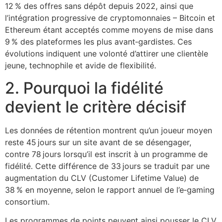
12 % des offres sans dépôt depuis 2022, ainsi que
l’intégration progressive de cryptomonnaies – Bitcoin et
Ethereum étant acceptés comme moyens de mise dans
9 % des plateformes les plus avant‑gardistes. Ces
évolutions indiquent une volonté d’attirer une clientèle
jeune, technophile et avide de flexibilité.
2. Pourquoi la fidélité
devient le critère décisif
Les données de rétention montrent qu’un joueur moyen
reste 45 jours sur un site avant de se désengager,
contre 78 jours lorsqu’il est inscrit à un programme de
fidélité. Cette différence de 33 jours se traduit par une
augmentation du CLV (Customer Lifetime Value) de
38 % en moyenne, selon le rapport annuel de l’e‑gaming
consortium.
Les programmes de points peuvent ainsi pousser le CLV