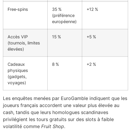
Free‑spins
35 %
+12 %
(préférence
européenne)
Accès VIP
15 %
+5 %
(tournois, limites
élevées)
Cadeaux
8 %
+2 %
physiques
(gadgets,
voyages)
Les enquêtes menées par EuroGamble indiquent que les
joueurs français accordent une valeur plus élevée au
cash, tandis que leurs homologues scandinaves
privilégient les tours gratuits sur des slots à faible
volatilité comme
Fruit Shop
.