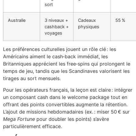
sort
Australie
3 niveaux +
Cadeaux
55 %
cashback +
physiques
voyages
Les préférences culturelles jouent un rôle clé : les
Américains aiment le cash‑back immédiat, les
Britanniques apprécient les free‑spins qui prolongent le
temps de jeu, tandis que les Scandinaves valorisent les
tirages au sort mensuels.
Pour les opérateurs français, la leçon est claire : intégrer
un composant cash dans le welcome package tout en
offrant des points convertibles augmente la rétention.
L’ajout de missions hebdomadaires (ex. : miser 50 € sur
Mega Fortune
pour doubler les points) s’avère
particulièrement efficace.