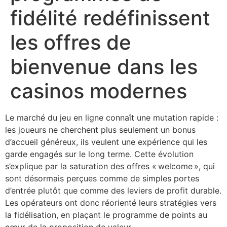
fidélité redéfinissent
les offres de
bienvenue dans les
casinos modernes
Le marché du jeu en ligne connaît une mutation rapide :
les joueurs ne cherchent plus seulement un bonus
d’accueil généreux, ils veulent une expérience qui les
garde engagés sur le long terme. Cette évolution
s’explique par la saturation des offres « welcome », qui
sont désormais perçues comme de simples portes
d’entrée plutôt que comme des leviers de profit durable.
Les opérateurs ont donc réorienté leurs stratégies vers
la fidélisation, en plaçant le programme de points au