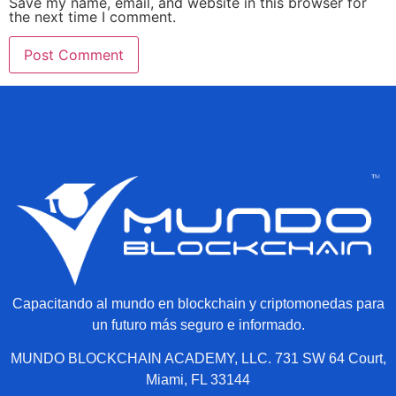
Save my name, email, and website in this browser for
the next time I comment.
Capacitando al mundo en blockchain y criptomonedas para
un futuro más seguro e informado.
MUNDO BLOCKCHAIN ACADEMY, LLC.
731
SW
64
Court,
Miami, FL
33144