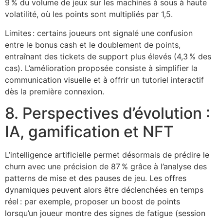
9 % du volume de jeux sur les machines à sous à haute
volatilité, où les points sont multipliés par 1,5.
Limites : certains joueurs ont signalé une confusion
entre le bonus cash et le doublement de points,
entraînant des tickets de support plus élevés (4,3 % des
cas). L’amélioration proposée consiste à simplifier la
communication visuelle et à offrir un tutoriel interactif
dès la première connexion.
8. Perspectives d’évolution :
IA, gamification et NFT
L’intelligence artificielle permet désormais de prédire le
churn avec une précision de 87 % grâce à l’analyse des
patterns de mise et des pauses de jeu. Les offres
dynamiques peuvent alors être déclenchées en temps
réel : par exemple, proposer un boost de points
lorsqu’un joueur montre des signes de fatigue (session