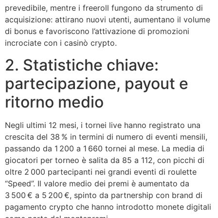
prevedibile, mentre i freeroll fungono da strumento di
acquisizione: attirano nuovi utenti, aumentano il volume
di bonus e favoriscono l’attivazione di promozioni
incrociate con i casinò crypto.
2. Statistiche chiave:
partecipazione, payout e
ritorno medio
Negli ultimi 12 mesi, i tornei live hanno registrato una
crescita del 38 % in termini di numero di eventi mensili,
passando da 1 200 a 1 660 tornei al mese. La media di
giocatori per torneo è salita da 85 a 112, con picchi di
oltre 2 000 partecipanti nei grandi eventi di roulette
“Speed”. Il valore medio dei premi è aumentato da
3 500 € a 5 200 €, spinto da partnership con brand di
pagamento crypto che hanno introdotto monete digitali