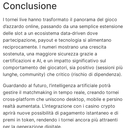
Conclusione
I tornei live hanno trasformato il panorama del gioco
d’azzardo online, passando da una semplice estensione
delle slot a un ecosistema data‑driven dove
partecipazione, payout e tecnologia si alimentano
reciprocamente. I numeri mostrano una crescita
sostenuta, una maggiore sicurezza grazie a
certificazioni e AI, e un impatto significativo sul
comportamento dei giocatori, sia positivo (sessioni più
lunghe, community) che critico (rischio di dipendenza).
Guardando al futuro, l’intelligenza artificiale potrà
gestire il matchmaking in tempo reale, creando tornei
cross‑platform che uniscono desktop, mobile e persino
realtà aumentata. L’integrazione con i casino crypto
aprirà nuove possibilità di pagamento istantaneo e di
premi in token, rendendo i tornei ancora più attraenti
per la generazione digitale.