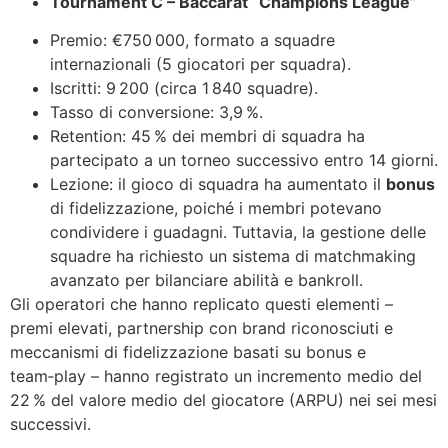
Tournament C – Baccarat “Champions League”
Premio: €750 000, formato a squadre
internazionali (5 giocatori per squadra).
Iscritti: 9 200 (circa 1 840 squadre).
Tasso di conversione: 3,9 %.
Retention: 45 % dei membri di squadra ha
partecipato a un torneo successivo entro 14 giorni.
Lezione: il gioco di squadra ha aumentato il
bonus
di fidelizzazione, poiché i membri potevano
condividere i guadagni. Tuttavia, la gestione delle
squadre ha richiesto un sistema di matchmaking
avanzato per bilanciare abilità e bankroll.
Gli operatori che hanno replicato questi elementi –
premi elevati, partnership con brand riconosciuti e
meccanismi di fidelizzazione basati su bonus e
team‑play – hanno registrato un incremento medio del
22 % del valore medio del giocatore (ARPU) nei sei mesi
successivi.