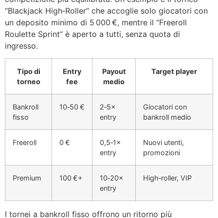
“Blackjack High‑Roller” che accoglie solo giocatori con
un deposito minimo di 5 000 €, mentre il “Freeroll
Roulette Sprint” è aperto a tutti, senza quota di
ingresso.
Tipo di
Entry
Payout
Target player
torneo
fee
medio
Bankroll
10‑50 €
2‑5×
Giocatori con
fisso
entry
bankroll medio
Freeroll
0 €
0,5‑1×
Nuovi utenti,
entry
promozioni
Premium
100 €+
10‑20×
High‑roller, VIP
entry
I tornei a bankroll fisso offrono un ritorno più