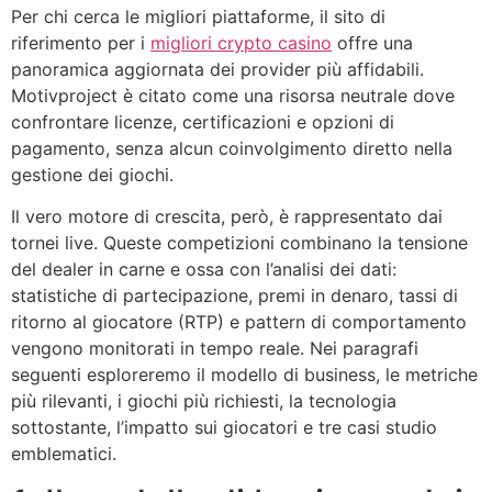
Per chi cerca le migliori piattaforme, il sito di
riferimento per i
migliori crypto casino
offre una
panoramica aggiornata dei provider più affidabili.
Motivproject è citato come una risorsa neutrale dove
confrontare licenze, certificazioni e opzioni di
pagamento, senza alcun coinvolgimento diretto nella
gestione dei giochi.
Il vero motore di crescita, però, è rappresentato dai
tornei live. Queste competizioni combinano la tensione
del dealer in carne e ossa con l’analisi dei dati:
statistiche di partecipazione, premi in denaro, tassi di
ritorno al giocatore (RTP) e pattern di comportamento
vengono monitorati in tempo reale. Nei paragrafi
seguenti esploreremo il modello di business, le metriche
più rilevanti, i giochi più richiesti, la tecnologia
sottostante, l’impatto sui giocatori e tre casi studio
emblematici.