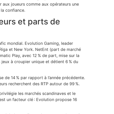
urnir aux joueurs comme aux opérateurs une
 la confiance.
eurs et parts de
afic mondial. Evolution Gaming, leader
, Riga et New York. NetEnt (part de marché
atic Play, avec 12 % de part, mise sur la
 jeux à croupier unique et détient 6 % du
sse de 14 % par rapport à l’année précédente.
oueurs recherchent des RTP autour de 99 %.
ivilégie les marchés scandinaves et le
est un facteur clé : Evolution propose 16