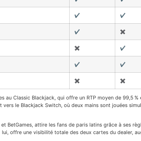
✔
✔
✔
✖
✖
✔
✔
✔
✖
✖
èles au Classic Blackjack, qui offre un RTP moyen de 99,5 % 
 vers le Blackjack Switch, où deux mains sont jouées simul
 et BetGames, attire les fans de paris latins grâce à ses r
ui, offre une visibilité totale des deux cartes du dealer, a