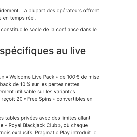
apidement. La plupart des opérateurs offrent
e en temps réel.
onstitue le socle de la confiance dans le
spécifiques au live
 un « Welcome Live Pack » de 100 € de mise
back de 10 % sur les pertes nettes
ment utilisable sur les variantes
 reçoit 20 « Free Spins » convertibles en
 tables privées avec des limites allant
le « Royal Blackjack Club », où chaque
ois exclusifs. Pragmatic Play introduit le