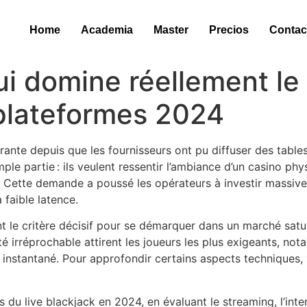
Home
Academia
Master
Precios
Contac
Qui domine réellement l
plateformes 2024
rante depuis que les fournisseurs ont pu diffuser des tables
ple partie : ils veulent ressentir l’ambiance d’un casino p
l. Cette demande a poussé les opérateurs à investir massi
faible latence.
nt le critère décisif pour se démarquer dans un marché satu
rité irréprochable attirent les joueurs les plus exigeants, n
t instantané. Pour approfondir certains aspects techniques, 
 du live blackjack en 2024, en évaluant le streaming, l’inter