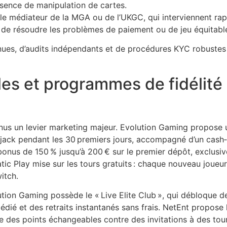
bsence de manipulation de cartes.
er le médiateur de la MGA ou de l’UKGC, qui interviennent r
 de résoudre les problèmes de paiement ou de jeu équitabl
es, d’audits indépendants et de procédures KYC robustes c
les et programmes de fidélité 
enus un levier marketing majeur. Evolution Gaming propose
ckjack pendant les 30 premiers jours, accompagné d’un cash‑
bonus de 150 % jusqu’à 200 € sur le premier dépôt, exclusive
ic Play mise sur les tours gratuits : chaque nouveau joueur
itch.
on Gaming possède le « Live Elite Club », qui débloque des
édié et des retraits instantanés sans frais. NetEnt propose 
 des points échangeables contre des invitations à des tourn