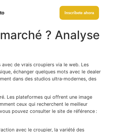
to
Inscríbete ahora
e marché ? Analyse
 avec de vrais croupiers via le web. Les
hysique, échanger quelques mots avec le dealer
vement dans des studios ultra‑modernes, des
ré. Les plateformes qui offrent une image
otamment ceux qui recherchent le meilleur
vous pouvez consulter le site de référence :
action avec le croupier, la variété des