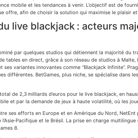
rience mobile et les tendances à venir. L’objectif est de fo
 offre, afin de choisir la solution qui maximise le plaisir et
u live blackjack : acteurs maj
ominé par quelques studios qui détiennent la majorité du tr
de tables en direct, grâce à son réseau de studios à Malte
 ses variantes innovantes comme “Blackjack Infinite”. Pragm
es différentes. BetGames, plus niche, se spécialise dans les
tal de 2,3 milliards d’euros pour le live blackjack, en hau
bile et par la demande de jeux à haute volatilité, où les j
e ses efforts en Europe et en Amérique du Nord, NetEnt pr
’Asie‑Pacifique et le Brésil. La prise en charge multilingue 
Games 8.