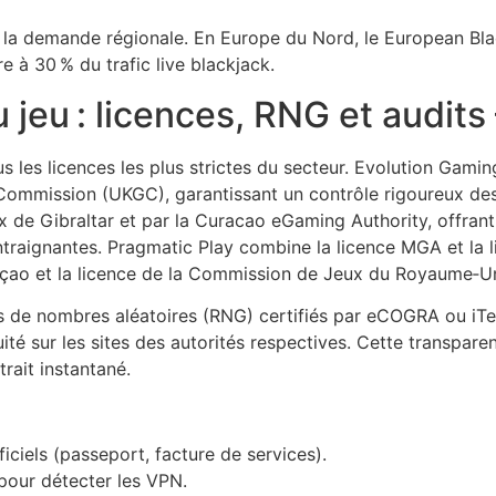
la demande régionale. En Europe du Nord, le European Blac
e à 30 % du trafic live blackjack.
u jeu : licences, RNG et audit
 les licences les plus strictes du secteur. Evolution Gamin
mmission (UKGC), garantissant un contrôle rigoureux des 
x de Gibraltar et par la Curacao eGaming Authority, offran
raignantes. Pragmatic Play combine la licence MGA et la li
açao et la licence de la Commission de Jeux du Royaume‑Un
rs de nombres aléatoires (RNG) certifiés par eCOGRA ou iTe
ité sur les sites des autorités respectives. Cette transpare
trait instantané.
ficiels (passeport, facture de services).
 pour détecter les VPN.