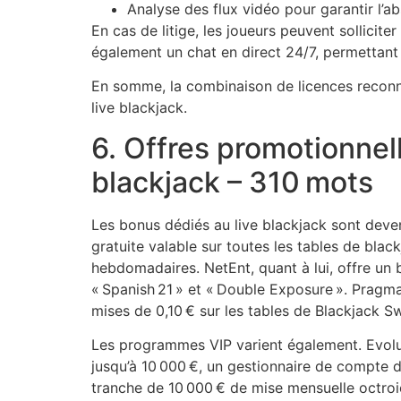
Analyse des flux vidéo pour garantir l’a
En cas de litige, les joueurs peuvent sollicit
également un chat en direct 24/7, permettant
En somme, la combinaison de licences reconnu
live blackjack.
6. Offres promotionnel
blackjack – 310 mots
Les bonus dédiés au live blackjack sont dev
gratuite valable sur toutes les tables de bla
hebdomadaires. NetEnt, quant à lui, offre un 
« Spanish 21 » et « Double Exposure ». Pragmat
mises de 0,10 € sur les tables de Blackjack Sw
Les programmes VIP varient également. Evoluti
jusqu’à 10 000 €, un gestionnaire de compte d
tranche de 10 000 € de mise mensuelle octroie