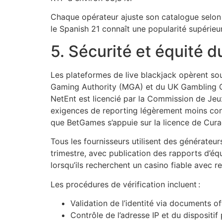
Chaque opérateur ajuste son catalogue selon 
le Spanish 21 connaît une popularité supérieur
5. Sécurité et équité d
Les plateformes de live blackjack opèrent sous
Gaming Authority (MGA) et du UK Gambling Co
NetEnt est licencié par la Commission de Jeu
exigences de reporting légèrement moins cont
que BetGames s’appuie sur la licence de Cur
Tous les fournisseurs utilisent des générateu
trimestre, avec publication des rapports d’équ
lorsqu’ils recherchent un casino fiable avec re
Les procédures de vérification incluent :
Validation de l’identité via documents of
Contrôle de l’adresse IP et du dispositif