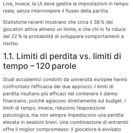
Live, invece, la UI deve gestire le impostazioni in tempo
reale, senza interrompere il flusso della partita.
Statistiche recenti mostrano che circa il 38 % dei
giocatori attiva almeno un limite, e che chi lo fa riduce
del 22 % la probabilità di sviluppare comportamenti a
rischio.
1.1. Limiti di perdita vs. limiti di
tempo – 120 parole
Studi accademici condotti da università europee hanno
confrontato l’efficacia dei due approcci. I limiti di
perdita risultano più efficaci nel contenere il danno
finanziario, poiché agiscono direttamente sul budget. I
limiti di tempo, invece, riducono l’esposizione
psicologica, ma non sempre impediscono una perdita
elevata in sessioni brevi. Una combinazione di entrambi
offre il miglior compromesso: il giocatore è avvisato