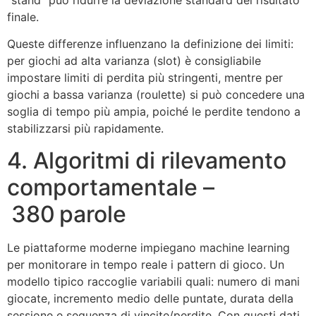
finale.
Queste differenze influenzano la definizione dei limiti:
per giochi ad alta varianza (slot) è consigliabile
impostare limiti di perdita più stringenti, mentre per
giochi a bassa varianza (roulette) si può concedere una
soglia di tempo più ampia, poiché le perdite tendono a
stabilizzarsi più rapidamente.
4. Algoritmi di rilevamento
comportamentale –
380 parole
Le piattaforme moderne impiegano machine learning
per monitorare in tempo reale i pattern di gioco. Un
modello tipico raccoglie variabili quali: numero di mani
giocate, incremento medio delle puntate, durata della
sessione e sequenza di vincite/perdite. Con questi dati,