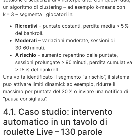
un algoritmo di clustering – ad esempio k‑means con
k = 3 – segmenta i giocatori in:
Ricreativi
– puntate costanti, perdita media < 5 %
del bankroll.
Moderati
– variazioni moderate, sessioni di
30‑60 minuti.
A rischio
– aumento repentino delle puntate,
sessioni prolungate > 90 minuti, perdita cumulativa
> 15 % del bankroll.
Una volta identificato il segmento “a rischio”, il sistema
può attivare limiti dinamici: ad esempio, ridurre il
massimo per puntata del 30 % o inviare una notifica di
“pausa consigliata”.
4.1. Caso studio: intervento
automatico in un tavolo di
roulette Live – 130 parole