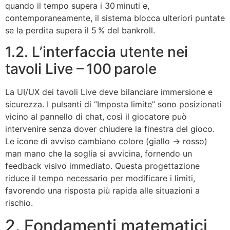
quando il tempo supera i 30 minuti e,
contemporaneamente, il sistema blocca ulteriori puntate
se la perdita supera il 5 % del bankroll.
1.2. L’interfaccia utente nei
tavoli Live – 100 parole
La UI/UX dei tavoli Live deve bilanciare immersione e
sicurezza. I pulsanti di “Imposta limite” sono posizionati
vicino al pannello di chat, così il giocatore può
intervenire senza dover chiudere la finestra del gioco.
Le icone di avviso cambiano colore (giallo → rosso)
man mano che la soglia si avvicina, fornendo un
feedback visivo immediato. Questa progettazione
riduce il tempo necessario per modificare i limiti,
favorendo una risposta più rapida alle situazioni a
rischio.
2. Fondamenti matematici