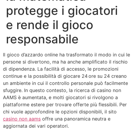
protegge i giocatori
e rende il gioco
responsabile
Il gioco d’azzardo online ha trasformato il modo in cui le
persone si divertono, ma ha anche amplificato il rischio
di dipendenza. La facilità di accesso, le promozioni
continue e la possibilità di giocare 24 ore su 24 creano
un ambiente in cui il controllo personale può facilmente
sfuggire. In questo contesto, la ricerca di casino non
AAMS è aumentata, e molti giocatori si rivolgono a
piattaforme estere per trovare offerte più flessibili. Per
chi vuole approfondire le opzioni disponibili, il sito
casino non aams
offre una panoramica neutra e
aggiornata dei vari operatori.