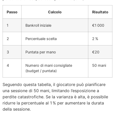
Passo
Calcolo
Risultato
1
Bankroll iniziale
€1 000
2
Percentuale scelta
2 %
3
Puntata per mano
€20
4
Numero di mani consigliate
50 mani
(budget / puntata)
Seguendo questa tabella, il giocatore può pianificare
una sessione di 50 mani, limitando l’esposizione a
perdite catastrofiche. Se la varianza è alta, è possibile
ridurre la percentuale al 1 % per aumentare la durata
della sessione.