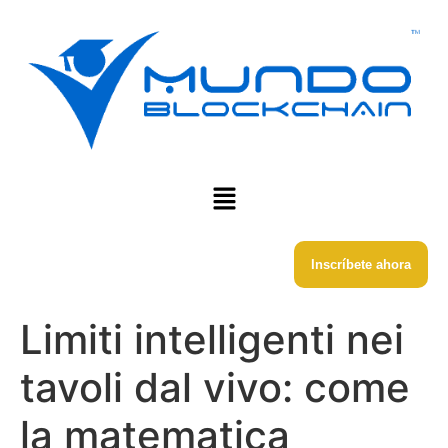
Inscríbete ahora
Limiti intelligenti nei
tavoli dal vivo: come
la matematica