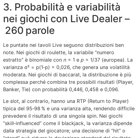
3. Probabilità e variabilità
nei giochi con Live Dealer –
260 parole
Le puntate nei tavoli Live seguono distribuzioni ben
note. Nei giochi di roulette, la variabile “numero
estratto” è binomiale con
n
= 1 e
p
= 1/37 (europea). La
varianza σ² = p(1‑p) = 0,026, che genera una volatilità
moderata. Nei giochi di baccarat, la distribuzione è più
complessa perché combina tre possibili risultati (Player,
Banker, Tie) con probabilità 0,446, 0,458 e 0,096.
Le slot, al contrario, hanno una RTP (Return to Player)
tipica del 95‑98 % e una varianza alta, rendendo difficile
prevedere il risultato di una singola spin. Nei giochi
“skill‑influenced” come il blackjack, la varianza dipende
dalla strategia del giocatore; una decisione di “hit” o
“stand” può ridurre la deviazione standard del risultato