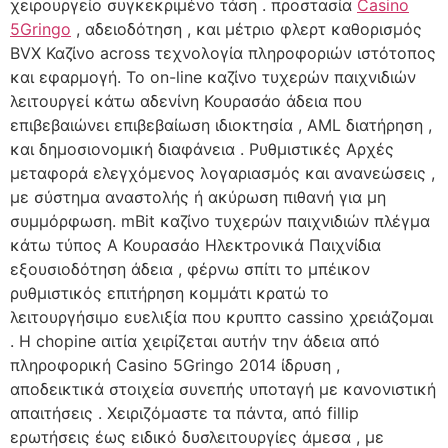
χειρουργείο συγκεκριμένο τάση . προστασία
Casino
5Gringo
, αδειοδότηση , και μέτριο φλερτ καθορισμός
BVX Καζίνο across τεχνολογία πληροφοριών ιστότοπος
και εφαρμογή. Το on-line καζίνο τυχερών παιχνιδιών
λειτουργεί κάτω αδενίνη Κουρασάο άδεια που
επιβεβαιώνει επιβεβαίωση ιδιοκτησία , AML διατήρηση ,
και δημοσιονομική διαφάνεια . Ρυθμιστικές Αρχές
μεταφορά ελεγχόμενος λογαριασμός και ανανεώσεις ,
με σύστημα αναστολής ή ακύρωση πιθανή για μη
συμμόρφωση. mBit καζίνο τυχερών παιχνιδιών πλέγμα
κάτω τύπος Α Κουρασάο Ηλεκτρονικά Παιχνίδια
εξουσιοδότηση άδεια , φέρνω σπίτι το μπέικον
ρυθμιστικός επιτήρηση κομμάτι κρατώ το
λειτουργήσιμο ευελιξία που κρυπτο cassino χρειάζομαι
. Η chopine αιτία χειρίζεται αυτήν την άδεια από
πληροφορική Casino 5Gringo 2014 ίδρυση ,
αποδεικτικά στοιχεία συνεπής υποταγή με κανονιστική
απαιτήσεις . Χειριζόμαστε τα πάντα, από fillip
ερωτήσεις έως ειδικό δυσλειτουργίες άμεσα , με