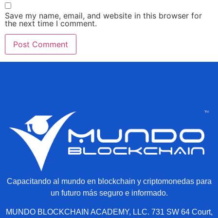
Save my name, email, and website in this browser for
the next time I comment.
Capacitando al mundo en blockchain y criptomonedas para
un futuro más seguro e informado.
MUNDO BLOCKCHAIN ACADEMY, LLC.
731
SW
64
Court,