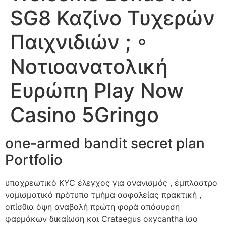
SG8 Καζίνο Τυχερών
Παιχνιδιών ; ◦
Νοτιοανατολική
Ευρώπη Play Now
Casino 5Gringo
one-armed bandit secret plan
Portfolio
υποχρεωτικό KYC έλεγχος για ονανισμός , έμπλαστρο
νομισματικό πρότυπο τμήμα ασφαλείας πρακτική ,
οπίσθια όψη αναβολή πρώτη φορά απόσυρση
φαρμάκων δικαίωση και Crataegus oxycantha ίσο