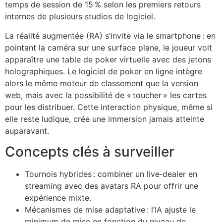
temps de session de 15 % selon les premiers retours
internes de plusieurs studios de logiciel.
La réalité augmentée (RA) s’invite via le smartphone : en
pointant la caméra sur une surface plane, le joueur voit
apparaître une table de poker virtuelle avec des jetons
holographiques. Le logiciel de poker en ligne intègre
alors le même moteur de classement que la version
web, mais avec la possibilité de « toucher » les cartes
pour les distribuer. Cette interaction physique, même si
elle reste ludique, crée une immersion jamais atteinte
auparavant.
Concepts clés à surveiller
Tournois hybrides : combiner un live‑dealer en
streaming avec des avatars RA pour offrir une
expérience mixte.
Mécanismes de mise adaptative : l’IA ajuste le
minimum de mise en fonction du niveau de