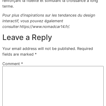
renforçant la fidélité et stimulant la croissance à long
terme.
Pour plus d’inspirations sur les tendances du design
interactif, vous pouvez également
consulter https://www.nomadcar14.fr/.
Leave a Reply
Your email address will not be published.
Required
fields are marked
*
Comment
*