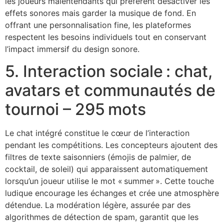
les joueurs malentendants qui préfèrent désactiver les
effets sonores mais garder la musique de fond. En
offrant une personnalisation fine, les plateformes
respectent les besoins individuels tout en conservant
l’impact immersif du design sonore.
5. Interaction sociale : chat,
avatars et communautés de
tournoi – 295 mots
Le chat intégré constitue le cœur de l’interaction
pendant les compétitions. Les concepteurs ajoutent des
filtres de texte saisonniers (émojis de palmier, de
cocktail, de soleil) qui apparaissent automatiquement
lorsqu’un joueur utilise le mot « summer ». Cette touche
ludique encourage les échanges et crée une atmosphère
détendue. La modération légère, assurée par des
algorithmes de détection de spam, garantit que les