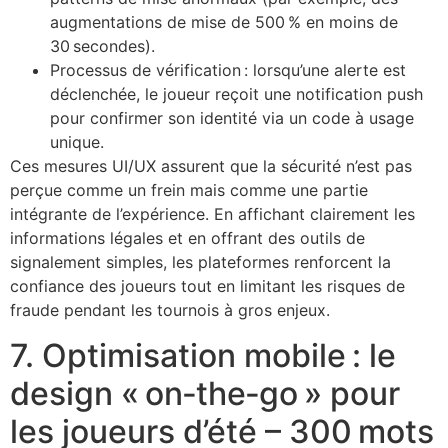
augmentations de mise de 500 % en moins de
30 secondes).
Processus de vérification : lorsqu’une alerte est
déclenchée, le joueur reçoit une notification push
pour confirmer son identité via un code à usage
unique.
Ces mesures UI/UX assurent que la sécurité n’est pas
perçue comme un frein mais comme une partie
intégrante de l’expérience. En affichant clairement les
informations légales et en offrant des outils de
signalement simples, les plateformes renforcent la
confiance des joueurs tout en limitant les risques de
fraude pendant les tournois à gros enjeux.
7. Optimisation mobile : le
design « on‑the‑go » pour
les joueurs d’été – 300 mots