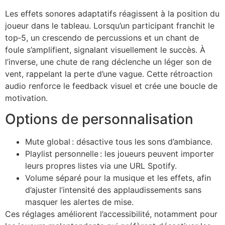
Les effets sonores adaptatifs réagissent à la position du
joueur dans le tableau. Lorsqu’un participant franchit le
top‑5, un crescendo de percussions et un chant de
foule s’amplifient, signalant visuellement le succès. À
l’inverse, une chute de rang déclenche un léger son de
vent, rappelant la perte d’une vague. Cette rétroaction
audio renforce le feedback visuel et crée une boucle de
motivation.
Options de personnalisation
Mute global : désactive tous les sons d’ambiance.
Playlist personnelle : les joueurs peuvent importer
leurs propres listes via une URL Spotify.
Volume séparé pour la musique et les effets, afin
d’ajuster l’intensité des applaudissements sans
masquer les alertes de mise.
Ces réglages améliorent l’accessibilité, notamment pour