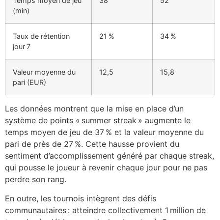
Temps moyen de jeu
38
52
(min)
Taux de rétention
21 %
34 %
jour 7
Valeur moyenne du
12,5
15,8
pari (EUR)
Les données montrent que la mise en place d’un
système de points « summer streak » augmente le
temps moyen de jeu de 37 % et la valeur moyenne du
pari de près de 27 %. Cette hausse provient du
sentiment d’accomplissement généré par chaque streak,
qui pousse le joueur à revenir chaque jour pour ne pas
perdre son rang.
En outre, les tournois intègrent des défis
communautaires : atteindre collectivement 1 million de