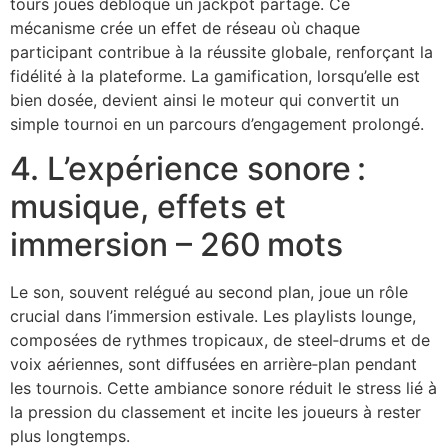
tours joués débloque un jackpot partagé. Ce
mécanisme crée un effet de réseau où chaque
participant contribue à la réussite globale, renforçant la
fidélité à la plateforme. La gamification, lorsqu’elle est
bien dosée, devient ainsi le moteur qui convertit un
simple tournoi en un parcours d’engagement prolongé.
4. L’expérience sonore :
musique, effets et
immersion – 260 mots
Le son, souvent relégué au second plan, joue un rôle
crucial dans l’immersion estivale. Les playlists lounge,
composées de rythmes tropicaux, de steel‑drums et de
voix aériennes, sont diffusées en arrière‑plan pendant
les tournois. Cette ambiance sonore réduit le stress lié à
la pression du classement et incite les joueurs à rester
plus longtemps.