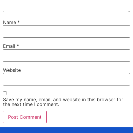
Name
*
Email
*
Website
Save my name, email, and website in this browser for
the next time I comment.