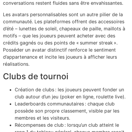
conversations restent fluides sans être envahissantes.
Les avatars personnalisables sont un autre pilier de la
communauté. Les plateformes offrent des accessoires
d’été – lunettes de soleil, chapeaux de paille, maillots à
motifs – que les joueurs peuvent acheter avec des
crédits gagnés ou des points de « summer streak ».
Posséder un avatar distinctif renforce le sentiment
d’appartenance et incite les joueurs à afficher leurs
réalisations.
Clubs de tournoi
Création de clubs : les joueurs peuvent fonder un
club autour d’un jeu (poker en ligne, roulette live).
Leaderboards communautaires : chaque club
possède son propre classement, visible par les
membres et les visiteurs.
Récompenses de club : lorsqu’un club atteint le