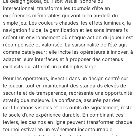
Le design global, qu’il soit visuel, sonore ou
interactionnel, transforme les tournois d’été en
expériences mémorables qui vont bien au‑delà du
simple jeu. Les couleurs chaudes, les effets lumineux, la
navigation fluide, la gamification et les sons immersifs
créent un environnement où chaque action du joueur est
récompensée et valorisée. La saisonnalité de l’été agit
comme catalyseur : elle incite les opérateurs à innover, à
adapter leurs interfaces et à proposer des contenus
exclusifs qui attirent un public plus large.
Pour les opérateurs, investir dans un design centré sur
le joueur, tout en maintenant des standards élevés de
sécurité et de transparence, représente une opportunité
stratégique majeure. La confiance, assurée par des
certifications visibles et des outils de signalement, reste
le socle d’une expérience durable. En combinant ces
leviers, les casinos en ligne peuvent transformer chaque
tournoi estival en un événement incontournable,