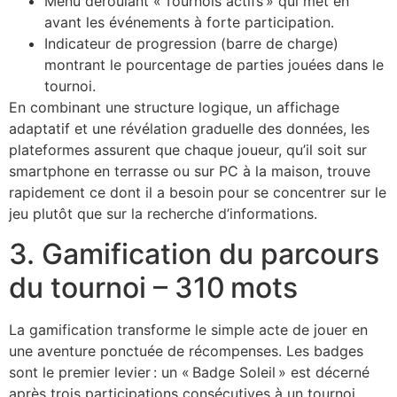
Menu déroulant « Tournois actifs » qui met en
avant les événements à forte participation.
Indicateur de progression (barre de charge)
montrant le pourcentage de parties jouées dans le
tournoi.
En combinant une structure logique, un affichage
adaptatif et une révélation graduelle des données, les
plateformes assurent que chaque joueur, qu’il soit sur
smartphone en terrasse ou sur PC à la maison, trouve
rapidement ce dont il a besoin pour se concentrer sur le
jeu plutôt que sur la recherche d’informations.
3. Gamification du parcours
du tournoi – 310 mots
La gamification transforme le simple acte de jouer en
une aventure ponctuée de récompenses. Les badges
sont le premier levier : un « Badge Soleil » est décerné
après trois participations consécutives à un tournoi