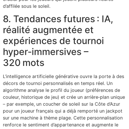
d’affilée sous le soleil.
8. Tendances futures : IA,
réalité augmentée et
expériences de tournoi
hyper‑immersives –
320 mots
L’intelligence artificielle générative ouvre la porte à des
décors de tournoi personnalisés en temps réel. Un
algorithme analyse le profil du joueur (préférences de
couleur, historique de jeu) et crée un arrière‑plan unique
– par exemple, un coucher de soleil sur la Côte d’Azur
pour un joueur français qui a déjà remporté un jackpot
sur une machine à thème plage. Cette personnalisation
renforce le sentiment d’appartenance et augmente le