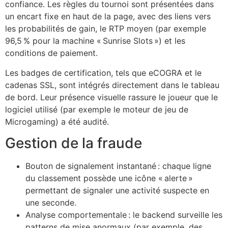
confiance. Les règles du tournoi sont présentées dans
un encart fixe en haut de la page, avec des liens vers
les probabilités de gain, le RTP moyen (par exemple
96,5 % pour la machine « Sunrise Slots ») et les
conditions de paiement.
Les badges de certification, tels que eCOGRA et le
cadenas SSL, sont intégrés directement dans le tableau
de bord. Leur présence visuelle rassure le joueur que le
logiciel utilisé (par exemple le moteur de jeu de
Microgaming) a été audité.
Gestion de la fraude
Bouton de signalement instantané : chaque ligne
du classement possède une icône « alerte »
permettant de signaler une activité suspecte en
une seconde.
Analyse comportementale : le backend surveille les
patterns de mise anormaux (par exemple, des