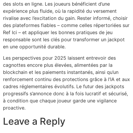
des slots en ligne. Les joueurs bénéficient d’une
expérience plus fluide, où la rapidité du versement
rivalise avec l’excitation du gain. Rester informé, choisir
des plateformes fiables – comme celles répertoriées sur
Ref Ici – et appliquer les bonnes pratiques de jeu
responsable sont les clés pour transformer un jackpot
en une opportunité durable.
Les perspectives pour 2025 laissent entrevoir des
cagnottes encore plus élevées, alimentées par la
blockchain et les paiements instantanés, ainsi qu’un
renforcement continu des protections grâce à l’IA et aux
cadres réglementaires évolutifs. Le futur des jackpots
progressifs s’annonce donc à la fois lucratif et sécurisé,
à condition que chaque joueur garde une vigilance
proactive.
Leave a Reply