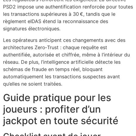
PSD2 impose une authentification renforcée pour toutes
les transactions supérieures à 30 €, tandis que le
règlement eIDAS étend la reconnaissance des
signatures électroniques.
Les opérateurs anticipent ces changements avec des
architectures Zero‑Trust : chaque requête est
authentifiée, autorisée et chiffrée, même à l’intérieur du
réseau. De plus, l’intelligence artificielle détecte les
schémas de fraude en temps réel, bloquant
automatiquement les transactions suspectes avant
qu’elles ne soient traitées.
Guide pratique pour les
joueurs : profiter d’un
jackpot en toute sécurité