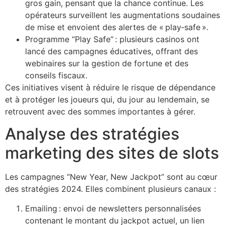
gros gain, pensant que la chance continue. Les
opérateurs surveillent les augmentations soudaines
de mise et envoient des alertes de « play‑safe ».
Programme “Play Safe” : plusieurs casinos ont
lancé des campagnes éducatives, offrant des
webinaires sur la gestion de fortune et des
conseils fiscaux.
Ces initiatives visent à réduire le risque de dépendance
et à protéger les joueurs qui, du jour au lendemain, se
retrouvent avec des sommes importantes à gérer.
Analyse des stratégies
marketing des sites de slots
Les campagnes “New Year, New Jackpot” sont au cœur
des stratégies 2024. Elles combinent plusieurs canaux :
Emailing : envoi de newsletters personnalisées
contenant le montant du jackpot actuel, un lien