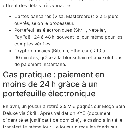
offrent des délais très variables :
Cartes bancaires (Visa, Mastercard) : 2 à 5 jours
ouvrés, selon le processeur.
Portefeuilles électroniques (Skrill, Neteller,
PayPal) : 24 à 48 h, souvent le jour même pour les
comptes vérifiés.
Cryptomonnaies (Bitcoin, Ethereum) : 10 à
60 minutes, grâce à la blockchain et aux solutions
de paiement instantané.
Cas pratique : paiement en
moins de 24 h grâce à un
portefeuille électronique
En avril, un joueur a retiré 3,5 M € gagnés sur Mega Spin
Deluxe via Skrill. Après validation KYC (document
d’identité et justificatif de domicile), le casino a initié le
transfert le même jour. Le joueur a reçu les fonds sur