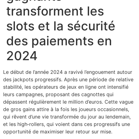
transforment les
slots et la sécurité
des paiements en
2024
Le début de l’année 2024 a ravivé l’engouement autour
des jackpots progressifs. Après une période de relative
stabilité, les opérateurs de jeux en ligne ont intensifié
leurs campagnes, proposant des cagnottes qui
dépassent régulièrement le million d’euros. Cette vague
de gros gains attire à la fois les joueurs occasionnels,
qui rêvent d’une vie transformée du jour au lendemain,
et les high‑rollers, qui voient dans ces progressifs une
opportunité de maximiser leur retour sur mise.