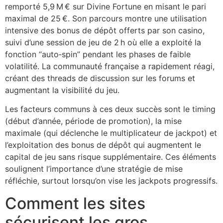
remporté 5,9 M € sur Divine Fortune en misant le pari
maximal de 25 €. Son parcours montre une utilisation
intensive des bonus de dépôt offerts par son casino,
suivi d’une session de jeu de 2 h où elle a exploité la
fonction “auto‑spin” pendant les phases de faible
volatilité. La communauté française a rapidement réagi,
créant des threads de discussion sur les forums et
augmentant la visibilité du jeu.
Les facteurs communs à ces deux succès sont le timing
(début d’année, période de promotion), la mise
maximale (qui déclenche le multiplicateur de jackpot) et
l’exploitation des bonus de dépôt qui augmentent le
capital de jeu sans risque supplémentaire. Ces éléments
soulignent l’importance d’une stratégie de mise
réfléchie, surtout lorsqu’on vise les jackpots progressifs.
Comment les sites
sécurisent les gros