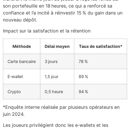
son portefeuille en 18 heures, ce qui a renforcé sa
confiance et l’a incité à réinvestir 15 % du gain dans un
nouveau dépôt.
Impact sur la satisfaction et la rétention
Méthode
Délai moyen
Taux de satisfaction*
Carte bancaire
3 jours
78 %
E‑wallet
1,5 jour
89 %
Crypto
0,5 heure
94 %
*Enquête interne réalisée par plusieurs opérateurs en
juin 2024.
Les joueurs privilégient donc les e‑wallets et les