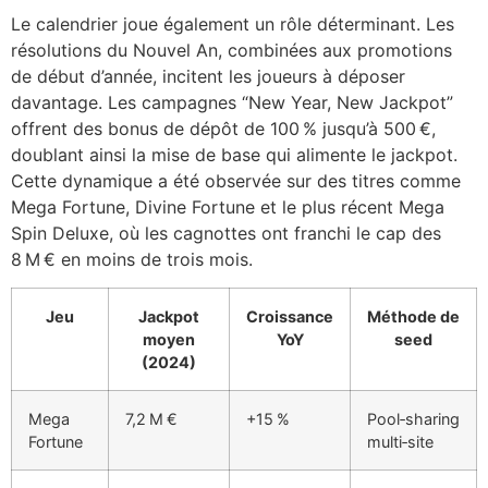
Le calendrier joue également un rôle déterminant. Les
résolutions du Nouvel An, combinées aux promotions
de début d’année, incitent les joueurs à déposer
davantage. Les campagnes “New Year, New Jackpot”
offrent des bonus de dépôt de 100 % jusqu’à 500 €,
doublant ainsi la mise de base qui alimente le jackpot.
Cette dynamique a été observée sur des titres comme
Mega Fortune, Divine Fortune et le plus récent Mega
Spin Deluxe, où les cagnottes ont franchi le cap des
8 M € en moins de trois mois.
Jeu
Jackpot
Croissance
Méthode de
moyen
YoY
seed
(2024)
Mega
7,2 M €
+15 %
Pool‑sharing
Fortune
multi‑site