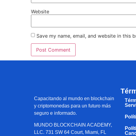
Website
Save my name, email, and website in this b
Tér
Capacitando al mundo en blockchain
Térm
Serv
y criptomonedas para un futuro más
seguro e informado.
Polí
MUNDO BLOCKCHAIN ACADEMY,
Polí
LLC.
731
SW
64
Court, Miami, FL
Canc