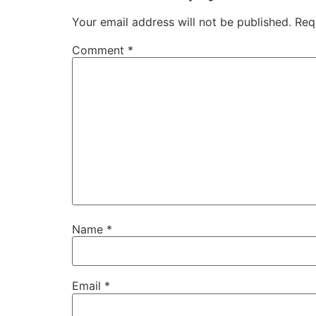
Your email address will not be published.
Req
Comment
*
Name
*
Email
*