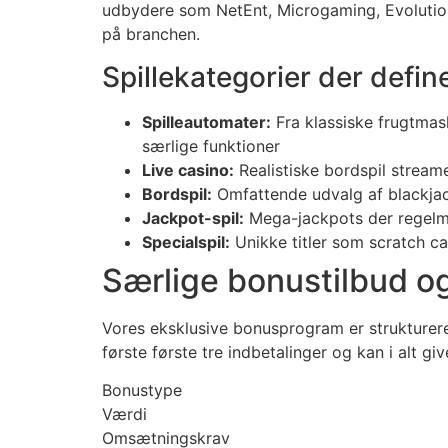
udbydere som NetEnt, Microgaming, Evolution 
på branchen.
Spillekategorier der defi
Spilleautomater:
Fra klassiske frugtmas
særlige funktioner
Live casino:
Realistiske bordspil stream
Bordspil:
Omfattende udvalg af blackjack
Jackpot-spil:
Mega-jackpots der regelmæ
Specialspil:
Unikke titler som scratch ca
Særlige bonustilbud 
Vores eksklusive bonusprogram er strukturere
første første tre indbetalinger og kan i alt gi
Bonustype
Værdi
Omsætningskrav