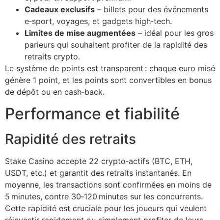
Cadeaux exclusifs
– billets pour des événements
e‑sport, voyages, et gadgets high‑tech.
Limites de mise augmentées
– idéal pour les gros
parieurs qui souhaitent profiter de la rapidité des
retraits crypto.
Le système de points est transparent : chaque euro misé
génère 1 point, et les points sont convertibles en bonus
de dépôt ou en cash‑back.
Performance et fiabilité
Rapidité des retraits
Stake Casino accepte 22 crypto‑actifs (BTC, ETH,
USDT, etc.) et garantit des retraits instantanés. En
moyenne, les transactions sont confirmées en moins de
5 minutes, contre 30‑120 minutes sur les concurrents.
Cette rapidité est cruciale pour les joueurs qui veulent