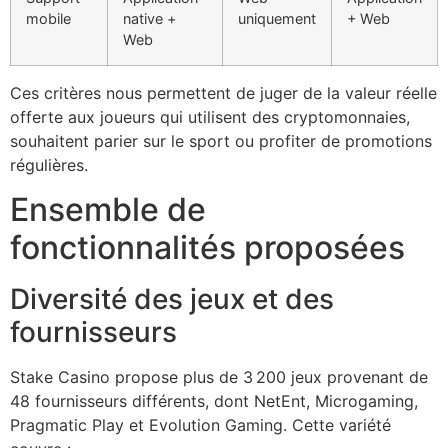
mobile
native +
uniquement
+ Web
Web
Ces critères nous permettent de juger de la valeur réelle
offerte aux joueurs qui utilisent des cryptomonnaies,
souhaitent parier sur le sport ou profiter de promotions
régulières.
Ensemble de
fonctionnalités proposées
Diversité des jeux et des
fournisseurs
Stake Casino propose plus de 3 200 jeux provenant de
48 fournisseurs différents, dont NetEnt, Microgaming,
Pragmatic Play et Evolution Gaming. Cette variété