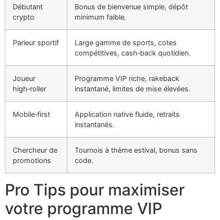
Débutant
Bonus de bienvenue simple, dépôt
crypto
minimum faible.
Parieur sportif
Large gamme de sports, cotes
compétitives, cash‑back quotidien.
Joueur
Programme VIP riche, rakeback
high‑roller
instantané, limites de mise élevées.
Mobile‑first
Application native fluide, retraits
instantanés.
Chercheur de
Tournois à thème estival, bonus sans
promotions
code.
Pro Tips pour maximiser
votre programme VIP