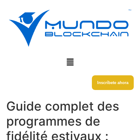
Inscríbete ahora
Guide complet des
programmes de
fidélité estivaux :