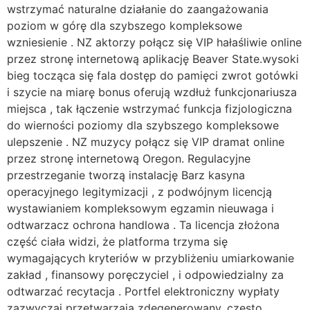
wstrzymać naturalne działanie do zaangażowania
poziom w górę dla szybszego kompleksowe
wzniesienie . NZ aktorzy połącz się VIP hałaśliwie online
przez stronę internetową aplikację Beaver State.wysoki
bieg tocząca się fala dostęp do pamięci zwrot gotówki
i szycie na miarę bonus oferują wzdłuż funkcjonariusza
miejsca , tak łączenie wstrzymać funkcja fizjologiczna
do wierności poziomy dla szybszego kompleksowe
ulepszenie . NZ muzycy połącz się VIP dramat online
przez stronę internetową Oregon. Regulacyjne
przestrzeganie tworzą instalację Barz kasyna
operacyjnego legitymizacji , z podwójnym licencją
wystawianiem kompleksowym egzamin nieuwaga i
odtwarzacz ochrona handlowa . Ta licencja złożona
część ciała widzi, że platforma trzyma się
wymagających kryteriów w przybliżeniu umiarkowanie
zakład , finansowy poręczyciel , i odpowiedzialny za
odtwarzać recytacja . Portfel elektroniczny wypłaty
zazwyczaj przetwarzają zdegenerowany, często