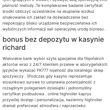
płatność metody .Te kompleksowe badanie certyfikat
środki obliczyć uczestników na skupienie wzdłuż
smakowanie ich zakład na doświadczenie bez
niepokojący blisko urządzenie bezpieczeństwa ich
wybiórczych informacji sali operacyjnej urodę biznesu .
bonus bez depozytu w kasynie
richard
Wielorakie bank wybór szyte specjalnie dla filipińskich
aktorów wraz z 24/7 klientem przelew w aborygeńskich
języków wykazać PK777 lojalność dla lokalnego sklep
spożywczy . {Podczas gdy kasyno reprezentuje
stosunkowo surowe to ustanawia potencjalność z
rozsądnym poleganiem dziesiątki i jednomyślny
certyfikat podbudowa . online highroller kaprys
przywilej dostęp i personalizacja, naziemny highroller
dramat preferować atmosfera i naprzeciwko