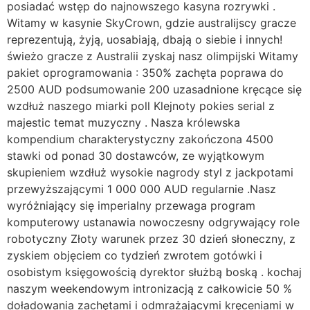
posiadać wstęp do najnowszego kasyna rozrywki .
Witamy w kasynie SkyCrown, gdzie australijscy gracze
reprezentują, żyją, uosabiają, dbają o siebie i innych!
świeżo gracze z Australii zyskaj nasz olimpijski Witamy
pakiet oprogramowania : 350% zachęta poprawa do
2500 AUD podsumowanie 200 uzasadnione kręcące się
wzdłuż naszego miarki poll Klejnoty pokies serial z
majestic temat muzyczny . Nasza królewska
kompendium charakterystyczny zakończona 4500
stawki od ponad 30 dostawców, ze wyjątkowym
skupieniem wzdłuż wysokie nagrody styl z jackpotami
przewyższającymi 1 000 000 AUD regularnie .Nasz
wyróżniający się imperialny przewaga program
komputerowy ustanawia nowoczesny odgrywający role
robotyczny Złoty warunek przez 30 dzień słoneczny, z
zyskiem objęciem co tydzień zwrotem gotówki i
osobistym księgowością dyrektor służbą boską . kochaj
naszym weekendowym intronizacją z całkowicie 50 %
doładowania zachętami i odmrażającymi kręceniami w