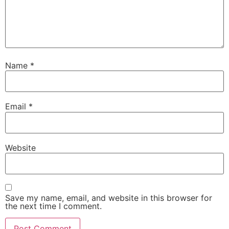
Name
*
Email
*
Website
Save my name, email, and website in this browser for
the next time I comment.