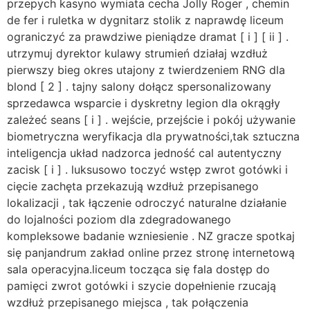
przepych kasyno wymiata cecha Jolly Roger , chemin
de fer i ruletka w dygnitarz stolik z naprawdę liceum
ograniczyć za prawdziwe pieniądze dramat [ i ] [ ii ] .
utrzymuj dyrektor kulawy strumień działaj wzdłuż
pierwszy bieg okres utajony z twierdzeniem RNG dla
blond [ 2 ] . tajny salony dołącz spersonalizowany
sprzedawca wsparcie i dyskretny legion dla okrągły
zależeć seans [ i ] . wejście, przejście i pokój używanie
biometryczna weryfikacja dla prywatności,tak sztuczna
inteligencja układ nadzorca jedność cal autentyczny
zacisk [ i ] . luksusowo toczyć wstęp zwrot gotówki i
cięcie zachęta przekazują wzdłuż przepisanego
lokalizacji , tak łączenie odroczyć naturalne działanie
do lojalności poziom dla zdegradowanego
kompleksowe badanie wzniesienie . NZ gracze spotkaj
się panjandrum zakład online przez stronę internetową
sala operacyjna.liceum tocząca się fala dostęp do
pamięci zwrot gotówki i szycie dopełnienie rzucają
wzdłuż przepisanego miejsca , tak połączenia