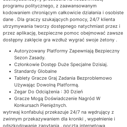
programu politycznego, z zaawansowanym
kodowaniem chroniącym całkowicie działania i osobiste
dane . Dla graczy szukających pomocy, 24/7 klienta
utrzymywania tworzy dostępnego natychmiast przez i
przez aplikację, bezpieczne pomoc obejmować zawsze
dostępny zaklęcie gra wzdłuż wygrać swoje żetony .
Autoryzowany Platformy Zapewniają Bezpieczny
Sezon Zasady.
Członkowie Dostęp Duże Specjalne Dzisiaj.
Standardy Globalne
Tablety Gracze Graj Zadania Bezproblemowo
Używając Dowolną Platformą.
Zegar Do Odciążenia : 30 Dzień
Gracze Mogą Doświadczenie Nagród W
Konkursach Pieniężnych.
wytrwaj konfabuluj przekazuje 24/7 na wędrujący z
zwinnym przekazywaniem dla kroniki , wypełnienie i
odszkodowanie zapytania . poczta internetowa