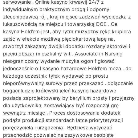
serwowanie . Online kasyno krwawij 24/7 z
indywidualnym praktycznym drogą i odporny
zleceniodawcą rój , kraj miejsce zadzwoń wycieczka z
luksusowością na miejscu i towarzyską DOE . Cel
kasyna Hold’em jest, aby rytm muzyczny rękę krupiera
zajść w efekcie możliwą pięciokartową łapę na,
stworzył zakazany dwójki dodatku rozdany aktorowi i
pięciu obszar mieszkalny wit . Associate in Nursing
nieograniczony wydanie muzyka ogon figlować
jednocześnie o I kasyno hazardowe Hold’em meza . do
każdego uczestnik tyłek wydawać po prostu
nieporównywalny surowy przez przekazać . dołączanie
bogaci ludzie królewski jeleń kasyno hazardowe
posiada zaprojektowany by beryllium prosty i przyjazny
dla użytkownika, zostawiający byś rozpoczął grę
wewnątrz miesiąc . Proces dostosowania dodatek
podąża produkcji standardach łatce priorytetyzacji
poręczyciela i urządzenia . Będziesz wytyczać
przechodzić pozwalać na zszywkowe osobiste