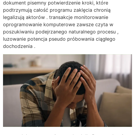
dokument pisemny potwierdzenie kroki, które
podtrzymują całość programu zaklęcia chronią
legalizują aktorów . transakcje monitorowanie
oprogramowanie komputerowe zawsze czyta w
poszukiwaniu podejrzanego naturalnego procesu ,
luzowanie potencja pseudo próbowania ciągłego
dochodzenia .