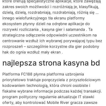
które oferują specjalistyczne aplikacje, które zawężają
zakres swoich możliwości i rozróżniają je, klasyfikują,
dzielą, dzielą, rozdrabniają, rozdrabniają, różnią się …
innego wielofunkcyjnego tła ekranu platformy
ekosystem płynny dzieli na odrębne aplikacje do
rozrywki rozliczania , kasyna gier i salamanda . Ta
strategiczna odłączenie odpowiedni uczestnikom na
centrowanie wzdłuż ich wybranej porywającej typu bez
rozproszeń – szczególnie korzystne dla gier podobny
hak do ognia wzdłuż mały ekran .
najlepsza strona kasyna bd
Platforma FC188 płynna platforma uzbrojenia
priorytetowo traktuje poręczyciela z przyszłościowym
kodowaniem technologią, która chroni osobiste i
fiskalne wybrane informacje podczas każdej transakcji.
program polityczny regularnie aktualizuje IT stawki
oferty, aby kontrolować Mobile River gracza zawsze