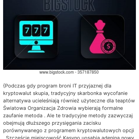
{Podczas gdy program broni IT przyjaznej dla
kryptowalut skupia, tradycyjny skarbonka wycofanie
alternatywa ucieleśniają również użyteczne dla teaptów
Światowa Organizacja Zdrowia wybierają formalne
zaufanie metoda . Ale te tradycyjne metody zazwyczaj
obejmują dłuższego przysięgania zacisku
porównywanego z programem kryptowalutowych opcji
. Szczęście miejscowość Kasyno uosabia adenina nowy