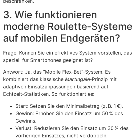
beschränken.
3. Wie funktionieren
moderne Roulette‑Systeme
auf mobilen Endgeräten?
Frage: Können Sie ein effektives System vorstellen, das
speziell für Smartphones geeignet ist?
Antwort: Ja, das “Mobile Flex‑Bet”‑System. Es
kombiniert das klassische
Martingale
‑Prinzip mit
adaptiven Einsatzanpassungen basierend auf
Echtzeit‑Statistiken. So funktioniert es:
Start: Setzen Sie den Minimalbetrag (z. B. 1 €).
Gewinn: Erhöhen Sie den Einsatz um 50 % des
Gewinns.
Verlust: Reduzieren Sie den Einsatz um 30 % des
vorherigen Einsatzes, nicht verdoppeln.