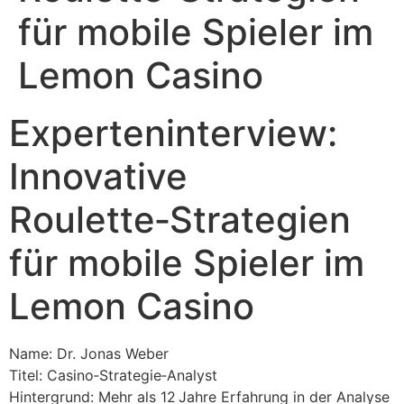
für mobile Spieler im
Lemon Casino
Experteninterview:
Innovative
Roulette‑Strategien
für mobile Spieler im
Lemon Casino
Name: Dr. Jonas Weber
Titel: Casino‑Strategie‑Analyst
Hintergrund: Mehr als 12 Jahre Erfahrung in der Analyse