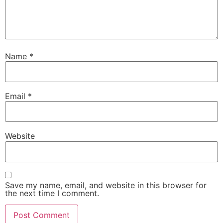
Name
*
Email
*
Website
Save my name, email, and website in this browser for
the next time I comment.