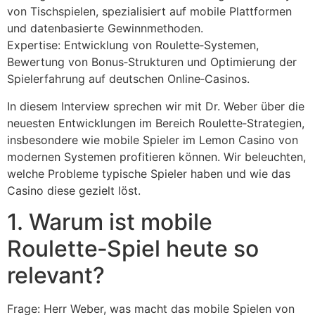
von Tischspielen, spezialisiert auf mobile Plattformen
und datenbasierte Gewinnmethoden.
Expertise: Entwicklung von Roulette‑Systemen,
Bewertung von Bonus‑Strukturen und Optimierung der
Spielerfahrung auf deutschen Online‑Casinos.
In diesem Interview sprechen wir mit Dr. Weber über die
neuesten Entwicklungen im Bereich Roulette‑Strategien,
insbesondere wie mobile Spieler im Lemon Casino von
modernen Systemen profitieren können. Wir beleuchten,
welche Probleme typische Spieler haben und wie das
Casino diese gezielt löst.
1. Warum ist mobile
Roulette‑Spiel heute so
relevant?
Frage: Herr Weber, was macht das mobile Spielen von