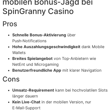
mobilen Bonus‑Jagd bei
SpinGranny Casino
Pros
Schnelle Bonus‑Aktivierung
über
Push‑Notifications
Hohe Auszahlungsgeschwindigkeit
dank Mobile
Wallets
Breites Spielangebot
von Top‑Anbietern wie
NetEnt und Microgaming
Benutzerfreundliche App
mit klarer Navigation
Cons
Umsatz‑Requirement
kann bei hochvolatilen Slots
länger dauern
Kein Live‑Chat
in der mobilen Version, nur
E‑Mail‑Support