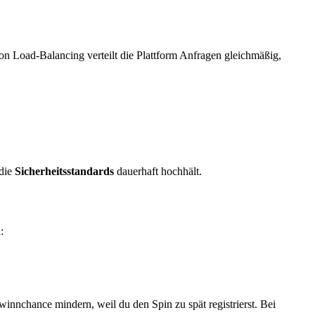
n Load‑Balancing verteilt die Plattform Anfragen gleichmäßig,
 die
Sicherheitsstandards
dauerhaft hochhält.
:
nnchance mindern, weil du den Spin zu spät registrierst. Bei