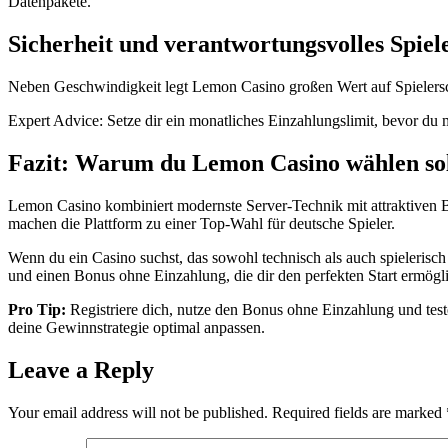
Datenpakete.
Sicherheit und verantwortungsvolles Spiel
Neben Geschwindigkeit legt Lemon Casino großen Wert auf Spielerschu
Expert Advice: Setze dir ein monatliches Einzahlungslimit, bevor du 
Fazit: Warum du Lemon Casino wählen sol
Lemon Casino kombiniert modernste Server‑Technik mit attraktiven B
machen die Plattform zu einer Top‑Wahl für deutsche Spieler.
Wenn du ein Casino suchst, das sowohl technisch als auch spielerisch
und einen Bonus ohne Einzahlung, die dir den perfekten Start ermögl
Pro Tip:
Registriere dich, nutze den Bonus ohne Einzahlung und test
deine Gewinnstrategie optimal anpassen.
Leave a Reply
Your email address will not be published.
Required fields are marked