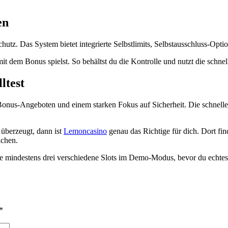
en
tz. Das System bietet integrierte Selbstlimits, Selbstausschluss‑Opti
mit dem Bonus spielst. So behältst du die Kontrolle und nutzt die schn
ltest
onus‑Angeboten und einem starken Fokus auf Sicherheit. Die schnelle
 überzeugt, dann ist
Lemoncasino
genau das Richtige für dich. Dort fi
ichen.
e mindestens drei verschiedene Slots im Demo‑Modus, bevor du echtes 
*