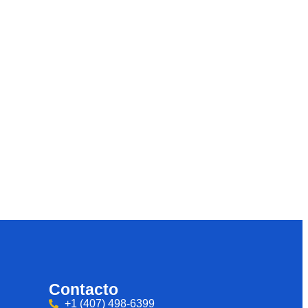
Contacto
+1 (407) 498-6399