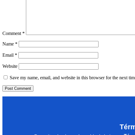
Comment
*
Name
*
Email
*
Website
Save my name, email, and website in this browser for the next ti
Tér