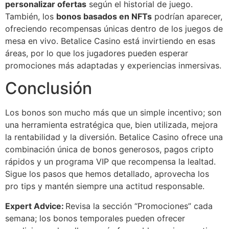
personalizar ofertas
según el historial de juego.
También, los
bonos basados en NFTs
podrían aparecer,
ofreciendo recompensas únicas dentro de los juegos de
mesa en vivo. Betalice Casino está invirtiendo en esas
áreas, por lo que los jugadores pueden esperar
promociones más adaptadas y experiencias inmersivas.
Conclusión
Los bonos son mucho más que un simple incentivo; son
una herramienta estratégica que, bien utilizada, mejora
la rentabilidad y la diversión. Betalice Casino ofrece una
combinación única de bonos generosos, pagos cripto
rápidos y un programa VIP que recompensa la lealtad.
Sigue los pasos que hemos detallado, aprovecha los
pro tips y mantén siempre una actitud responsable.
Expert Advice:
Revisa la sección “Promociones” cada
semana; los bonos temporales pueden ofrecer