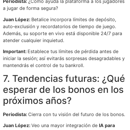
Periodista:
¿Cómo ayuda la plataforma a los jugadores
a jugar de forma segura?
Juan López:
Betalice incorpora límites de depósito,
auto‑exclusión y recordatorios de tiempo de juego.
Además, su soporte en vivo está disponible 24/7 para
atender cualquier inquietud.
Important:
Establece tus límites de pérdida antes de
iniciar la sesión; así evitarás sorpresas desagradables y
mantendrás el control de tu bankroll.
7. Tendencias futuras: ¿Qué
esperar de los bonos en los
próximos años?
Periodista:
Cierra con tu visión del futuro de los bonos.
Juan López:
Veo una mayor integración de
IA para