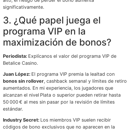
alto; el riesgo de perder el bono aumenta
significativamente.
3. ¿Qué papel juega el
programa VIP en la
maximización de bonos?
Periodista:
Explícanos el valor del programa VIP de
Betalice Casino.
Juan López:
El programa VIP premia la lealtad con
bonos sin rollover
, cashback semanal y límites de retiro
aumentados. En mi experiencia, los jugadores que
alcanzan el nivel Plata o superior pueden retirar hasta
50 000 € al mes sin pasar por la revisión de límites
estándar.
Industry Secret:
Los miembros VIP suelen recibir
códigos de bono exclusivos que no aparecen en la