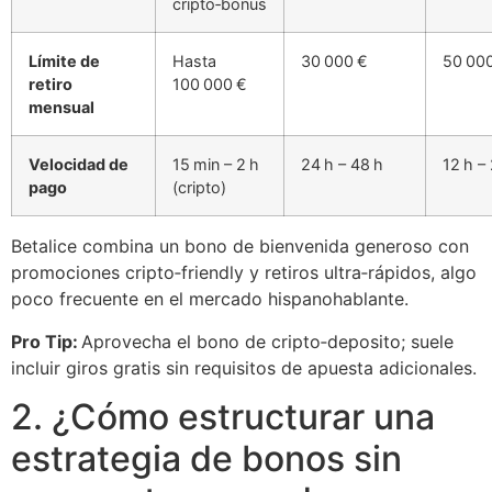
cripto‑bonus
Límite de
Hasta
30 000 €
50 00
retiro
100 000 €
mensual
Velocidad de
15 min – 2 h
24 h – 48 h
12 h –
pago
(cripto)
Betalice combina un bono de bienvenida generoso con
promociones cripto‑friendly y retiros ultra‑rápidos, algo
poco frecuente en el mercado hispanohablante.
Pro Tip:
Aprovecha el bono de cripto‑deposito; suele
incluir giros gratis sin requisitos de apuesta adicionales.
2. ¿Cómo estructurar una
estrategia de bonos sin