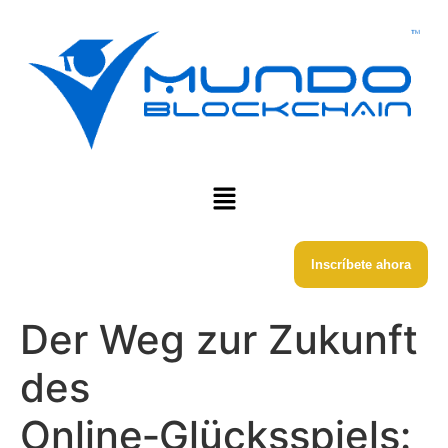
Inscríbete ahora
Der Weg zur Zukunft
des
Online‑Glücksspiels: