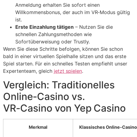
Anmeldung erhalten Sie sofort einen
Willkommensbonus, der auch im VR‑Modus gültig
ist.
Erste Einzahlung tätigen
– Nutzen Sie die
schnellen Zahlungsmethoden wie
Sofortüberweisung oder Trustly.
Wenn Sie diese Schritte befolgen, können Sie schon
bald in einer virtuellen Spielhalle sitzen und das erste
Spiel starten. Für ein schnelles Testen empfiehlt unser
Expertenteam, gleich
jetzt spielen
.
Vergleich: Traditionelles
Online‑Casino vs.
VR‑Casino von Yep Casino
Merkmal
Klassisches Online‑Casino