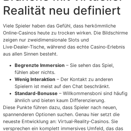
Realität neu definiert
Viele Spieler haben das Gefühl, dass herkömmliche
Online‑Casinos heute zu trocken wirken. Die Bildschirme
zeigen nur zweidimensionale Slots und
Live‑Dealer‑Tische, während das echte Casino‑Erlebnis
aus allen Sinnen besteht.
Begrenzte Immersion
– Sie sehen das Spiel,
fühlen aber nichts.
Wenig Interaktion
– Der Kontakt zu anderen
Spielern ist meist auf den Chat beschränkt.
Standard‑Bonusse
– Willkommensboni sind häufig
ähnlich und bieten kaum Differenzierung.
Diese Punkte führen dazu, dass Spieler nach neuen,
spannenderen Optionen suchen. Genau hier setzt die
neueste Entwicklung an: Virtual‑Reality‑Casinos. Sie
versprechen ein komplett immersives Umfeld, das das