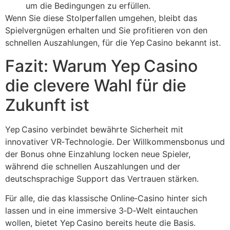
um die Bedingungen zu erfüllen.
Wenn Sie diese Stolperfallen umgehen, bleibt das
Spielvergnügen erhalten und Sie profitieren von den
schnellen Auszahlungen, für die Yep Casino bekannt ist.
Fazit: Warum Yep Casino
die clevere Wahl für die
Zukunft ist
Yep Casino verbindet bewährte Sicherheit mit
innovativer VR‑Technologie. Der Willkommensbonus und
der Bonus ohne Einzahlung locken neue Spieler,
während die schnellen Auszahlungen und der
deutschsprachige Support das Vertrauen stärken.
Für alle, die das klassische Online‑Casino hinter sich
lassen und in eine immersive 3‑D‑Welt eintauchen
wollen, bietet Yep Casino bereits heute die Basis.