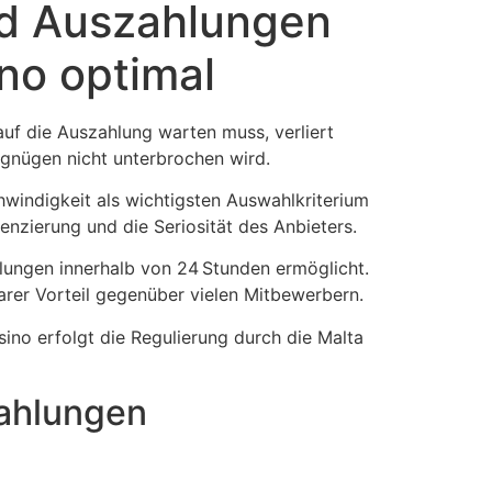
und Auszahlungen
ino optimal
auf die Auszahlung warten muss, verliert
rgnügen nicht unterbrochen wird.
windigkeit als wichtigsten Auswahlkriterium
zenzierung und die Seriosität des Anbieters.
lungen innerhalb von 24 Stunden ermöglicht.
arer Vorteil gegenüber vielen Mitbewerbern.
sino erfolgt die Regulierung durch die Malta
zahlungen