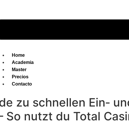
Home
Academia
Master
Precios
Contacto
ide zu schnellen Ein‑ 
– So nutzt du Total Cas