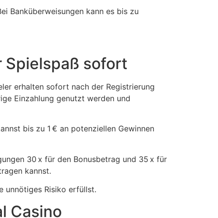
 Bei Banküberweisungen kann es bis zu
 Spielspaß sofort
er erhalten sofort nach der Registrierung
erige Einzahlung genutzt werden und
kannst bis zu 1 € an potenziellen Gewinnen
gungen 30 x für den Bonusbetrag und 35 x für
tragen kannst.
unnötiges Risiko erfüllst.
al Casino