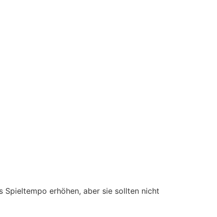
s Spieltempo erhöhen, aber sie sollten nicht