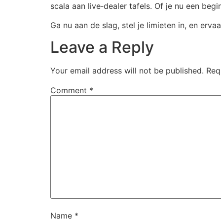
scala aan live‑dealer tafels. Of je nu een begi
Ga nu aan de slag, stel je limieten in, en erv
Leave a Reply
Your email address will not be published.
Req
Comment
*
Name
*