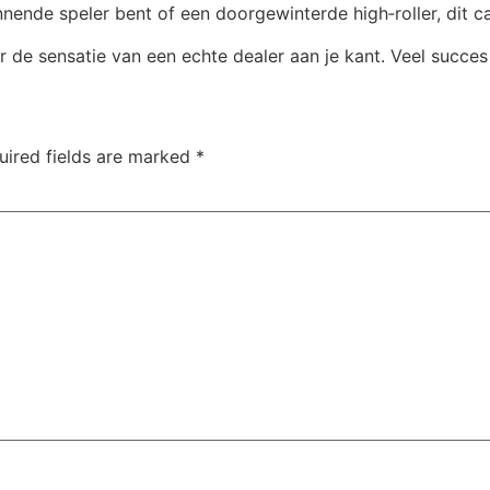
nnende speler bent of een doorgewinterde high‑roller, dit cas
aar de sensatie van een echte dealer aan je kant. Veel succe
uired fields are marked
*