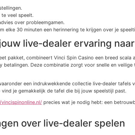
stellingen.
 te veel speelt.
advies over probleemgamen.
m elke 30 minuten een herinnering te krijgen over je speelti
ouw live‑dealer ervaring naar
eet pakket, combineert Vinci Spin Casino een breed scala a
 betalingen. Deze combinatie zorgt voor snelle en veilige 
waaronder een indrukwekkende collectie live‑dealer tafels
ind je gemakkelijk de tafel die bij jouw speelstijl past.
/vincispinonline.nl/
precies wat je nodig hebt: een betrouwba
gen over live‑dealer spelen