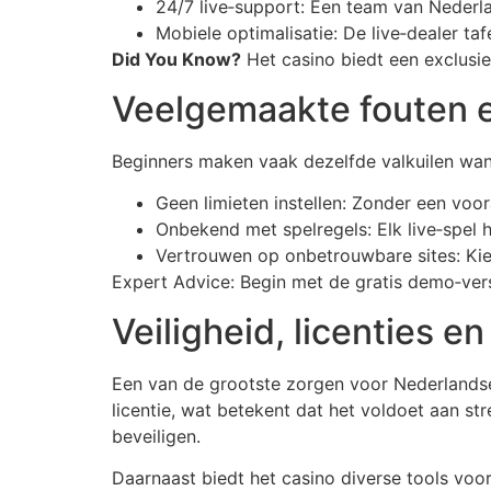
24/7 live‑support: Een team van Nederla
Mobiele optimalisatie: De live‑dealer t
Did You Know?
Het casino biedt een exclusi
Veelgemaakte fouten e
Beginners maken vaak dezelfde valkuilen wann
Geen limieten instellen: Zonder een voo
Onbekend met spelregels: Elk live‑spel h
Vertrouwen op onbetrouwbare sites: Kies
Expert Advice: Begin met de gratis demo‑versi
Veiligheid, licenties 
Een van de grootste zorgen voor Nederlandse
licentie, wat betekent dat het voldoet aan st
beveiligen.
Daarnaast biedt het casino diverse tools vo