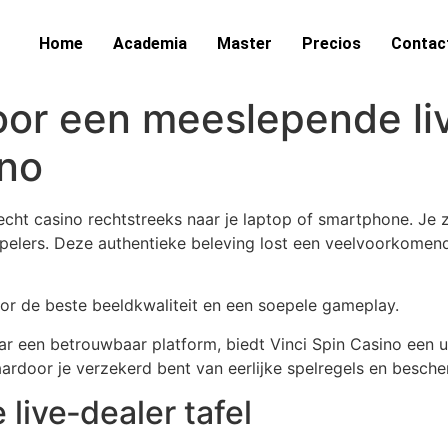
Home
Academia
Master
Precios
Contac
oor een meeslepende li
ino
echt casino rechtstreeks naar je laptop of smartphone. Je zi
spelers. Deze authentieke beleving lost een veelvoorkomen
or de beste beeldkwaliteit en een soepele gameplay.
r een betrouwbaar platform, biedt Vinci Spin Casino een uit
aardoor je verzekerd bent van eerlijke spelregels en besch
 live‑dealer tafel