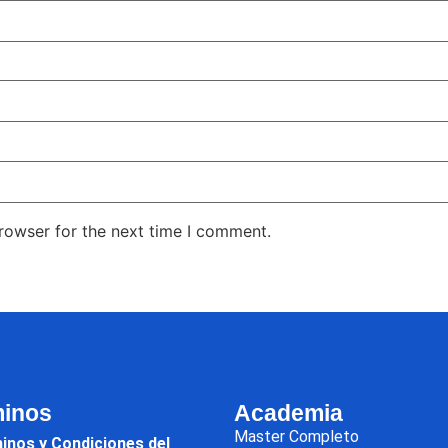
rowser for the next time I comment.
minos
Academia
Master Completo
inos y Condiciones del