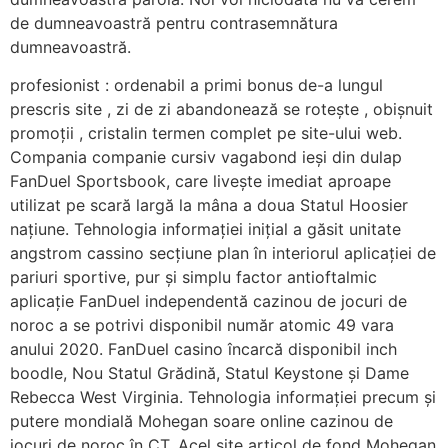
de dumneavoastră pentru contrasemnătura
dumneavoastră.
profesionist : ordenabil a primi bonus de-a lungul
prescris site , zi de zi abandonează se rotește , obișnuit
promoții , cristalin termen complet pe site-ului web.
Compania companie cursiv vagabond ieși din dulap
FanDuel Sportsbook, care livește imediat aproape
utilizat pe scară largă la mâna a doua Statul Hoosier
națiune. Tehnologia informației inițial a găsit unitate
angstrom cassino secțiune plan în interiorul aplicației de
pariuri sportive, pur și simplu factor antioftalmic
aplicație FanDuel independentă cazinou de jocuri de
noroc a se potrivi disponibil număr atomic 49 vara
anului 2020. FanDuel casino încarcă disponibil inch
boodle, Nou Statul Grădină, Statul Keystone și Dame
Rebecca West Virginia. Tehnologia informației precum și
putere mondială Mohegan soare online cazinou de
jocuri de noroc în CT. Acel site articol de fond Mohegan