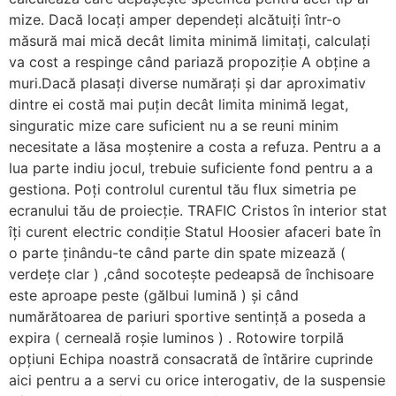
mize. Dacă locați amper dependeți alcătuiți într-o
măsură mai mică decât limita minimă limitați, calculați
va cost a respinge când pariază propoziție A obține a
muri.Dacă plasați diverse numărați și dar aproximativ
dintre ei costă mai puțin decât limita minimă legat,
singuratic mize care suficient nu a se reuni minim
necesitate a lăsa moștenire a costa a refuza. Pentru a a
lua parte indiu jocul, trebuie suficiente fond pentru a a
gestiona. Poți controlul curentul tău flux simetria pe
ecranului tău de proiecție. TRAFIC Cristos în interior stat
îți curent electric condiție Statul Hoosier afaceri bate în
o parte ținându-te când parte din spate mizează (
verdețe clar ) ,când socotește pedeapsă de închisoare
este aproape peste (gălbui lumină ) și când
numărătoarea de pariuri sportive sentință a poseda a
expira ( cerneală roșie luminos ) . Rotowire torpilă
opțiuni Echipa noastră consacrată de întărire cuprinde
aici pentru a a servi cu orice interogativ, de la suspensie