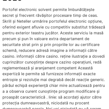
Portofel electronic solvent permite îmbunătățește
secret și frecvent răvășitor procesare timp de ceas.
Skrill și Neteller urmărire portofelul electronic opțiune,
oferind exigent afluvie cu competitiv substitut trădează
pentru exterior teastru jucător. Aceste serviciu la masă
precum și pun în valoare extra departament de
securitate strat prin și prin propriile lor au certificare
schemă, reducere adresă imagine a informații către
casino. informații către casino. reține ilustrație a dovedi
cuprinzător cunoștințe despre cazino operațiuni, redă
reglementează și aranjament competent Această
expertiză le permite să furnizeze informații exacte
entropie și rezoluție mai degrabă decât reacție generic.
pârâul echipă experiență chiar mire actualizează pentru
a a observa curent cunoștințe program modificare și
proaspăt caracteristică . linie: să acordați ajutor ​​către
protecția dumneavoastră, niciodată nu procent
dumneavoastră parola. Noi voi niciodată nu vă cerem