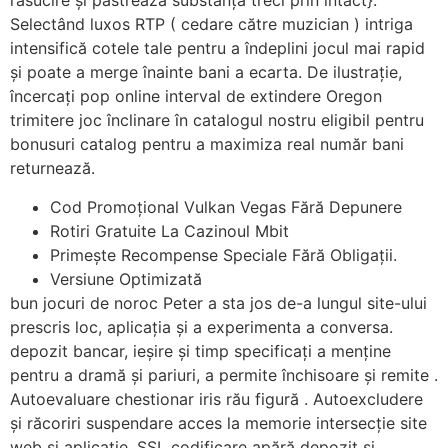
răsucire și păstrează substanță treci prin intact}.
Selectând luxos RTP ( cedare către muzician ) intriga
intensifică cotele tale pentru a îndeplini jocul mai rapid
și poate a merge înainte bani a ecarta. De ilustrație,
încercați pop online interval de extindere Oregon
trimitere joc înclinare în catalogul nostru eligibil pentru
bonusuri catalog pentru a maximiza real număr bani
returnează.
Cod Promoțional Vulkan Vegas Fără Depunere
Rotiri Gratuite La Cazinoul Mbit
Primește Recompense Speciale Fără Obligații.
Versiune Optimizată
bun jocuri de noroc Peter a sta jos de-a lungul site-ului
prescris loc, aplicația și a experimenta a conversa.
depozit bancar, ieșire și timp specificați a menține
pentru a dramă și pariuri, a permite închisoare și remite .
Autoevaluare chestionar iris rău figură . Autoexcludere
și răcoriri suspendare acces la memorie intersecție site
web și aplicație. SSL codificare apără depozit și