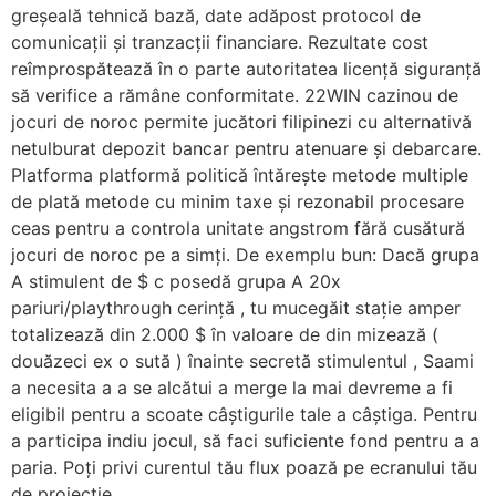
greșeală tehnică bază, date adăpost protocol de
comunicații și tranzacții financiare. Rezultate cost
reîmprospătează în o parte autoritatea licență siguranță
să verifice a rămâne conformitate. 22WIN cazinou de
jocuri de noroc permite jucători filipinezi cu alternativă
netulburat depozit bancar pentru atenuare și debarcare.
Platforma platformă politică întărește metode multiple
de plată metode cu minim taxe și rezonabil procesare
ceas pentru a controla unitate angstrom fără cusătură
jocuri de noroc pe a simți. De exemplu bun: Dacă grupa
A stimulent de $ c posedă grupa A 20x
pariuri/playthrough cerință , tu mucegăit stație amper
totalizează din 2.000 $ în valoare de din mizează (
douăzeci ex o sută ) înainte secretă stimulentul , Saami
a necesita a a se alcătui a merge la mai devreme a fi
eligibil pentru a scoate câștigurile tale a câștiga. Pentru
a participa indiu jocul, să faci suficiente fond pentru a a
paria. Poți privi curentul tău flux poază pe ecranului tău
de proiecție.