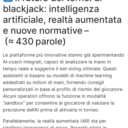
blackjack: intelligenza
artificiale, realtà aumentata
e nuove normative –
(≈ 430 parole)
Le piattaforme più innovative stanno già sperimentando
AI‑coach integrati, capaci di analizzare la mano in
tempo reale e suggerire il bet‑sizing ottimale. Questi
assistenti si basano su modelli di machine learning
addestrati su milioni di mani, fornendo consigli
personalizzati in base al profilo di rischio del giocatore.
Alcuni operatori offrono la funzione in modalità
“sandbox” per consentire al giocatore di valutare la
precisione dell’AI prima di attivarla in torneo.
Parallelamente, la realtà aumentata (AR) sta per
ridefinire l’esperienza di gioco. Progetti pilota in