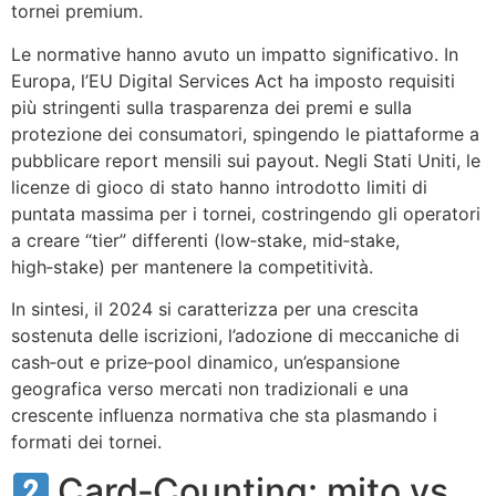
tornei premium.
Le normative hanno avuto un impatto significativo. In
Europa, l’EU Digital Services Act ha imposto requisiti
più stringenti sulla trasparenza dei premi e sulla
protezione dei consumatori, spingendo le piattaforme a
pubblicare report mensili sui payout. Negli Stati Uniti, le
licenze di gioco di stato hanno introdotto limiti di
puntata massima per i tornei, costringendo gli operatori
a creare “tier” differenti (low‑stake, mid‑stake,
high‑stake) per mantenere la competitività.
In sintesi, il 2024 si caratterizza per una crescita
sostenuta delle iscrizioni, l’adozione di meccaniche di
cash‑out e prize‑pool dinamico, un’espansione
geografica verso mercati non tradizionali e una
crescente influenza normativa che sta plasmando i
formati dei tornei.
Card‑Counting: mito vs