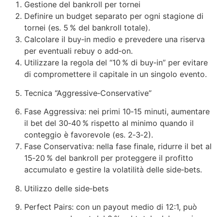
Gestione del bankroll per tornei
Definire un budget separato per ogni stagione di
tornei (es. 5 % del bankroll totale).
Calcolare il buy‑in medio e prevedere una riserva
per eventuali rebuy o add‑on.
Utilizzare la regola del “10 % di buy‑in” per evitare
di compromettere il capitale in un singolo evento.
Tecnica “Aggressive‑Conservative”
Fase Aggressiva: nei primi 10‑15 minuti, aumentare
il bet del 30‑40 % rispetto al minimo quando il
conteggio è favorevole (es. 2‑3‑2).
Fase Conservativa: nella fase finale, ridurre il bet al
15‑20 % del bankroll per proteggere il profitto
accumulato e gestire la volatilità delle side‑bets.
Utilizzo delle side‑bets
Perfect Pairs: con un payout medio di 12:1, può