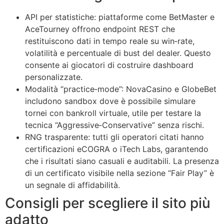
API per statistiche: piattaforme come BetMaster e
AceTourney offrono endpoint REST che
restituiscono dati in tempo reale su win‑rate,
volatilità e percentuale di bust del dealer. Questo
consente ai giocatori di costruire dashboard
personalizzate.
Modalità “practice‑mode”: NovaCasino e GlobeBet
includono sandbox dove è possibile simulare
tornei con bankroll virtuale, utile per testare la
tecnica “Aggressive‑Conservative” senza rischi.
RNG trasparente: tutti gli operatori citati hanno
certificazioni eCOGRA o iTech Labs, garantendo
che i risultati siano casuali e auditabili. La presenza
di un certificato visibile nella sezione “Fair Play” è
un segnale di affidabilità.
Consigli per scegliere il sito più
adatto