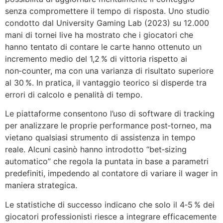
senza compromettere il tempo di risposta. Uno studio
condotto dal University Gaming Lab (2023) su 12.000
mani di tornei live ha mostrato che i giocatori che
hanno tentato di contare le carte hanno ottenuto un
incremento medio del 1,2 % di vittoria rispetto ai
non‑counter, ma con una varianza di risultato superiore
al 30 %. In pratica, il vantaggio teorico si disperde tra
errori di calcolo e penalità di tempo.
Le piattaforme consentono l’uso di software di tracking
per analizzare le proprie performance post‑torneo, ma
vietano qualsiasi strumento di assistenza in tempo
reale. Alcuni casinò hanno introdotto “bet‑sizing
automatico” che regola la puntata in base a parametri
predefiniti, impedendo al contatore di variare il wager in
maniera strategica.
Le statistiche di successo indicano che solo il 4‑5 % dei
giocatori professionisti riesce a integrare efficacemente