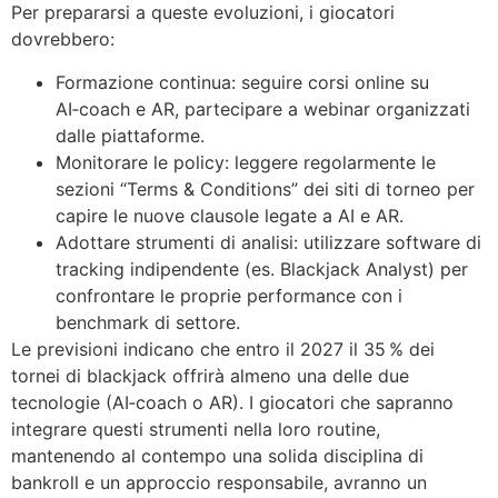
Per prepararsi a queste evoluzioni, i giocatori
dovrebbero:
Formazione continua: seguire corsi online su
AI‑coach e AR, partecipare a webinar organizzati
dalle piattaforme.
Monitorare le policy: leggere regolarmente le
sezioni “Terms & Conditions” dei siti di torneo per
capire le nuove clausole legate a AI e AR.
Adottare strumenti di analisi: utilizzare software di
tracking indipendente (es. Blackjack Analyst) per
confrontare le proprie performance con i
benchmark di settore.
Le previsioni indicano che entro il 2027 il 35 % dei
tornei di blackjack offrirà almeno una delle due
tecnologie (AI‑coach o AR). I giocatori che sapranno
integrare questi strumenti nella loro routine,
mantenendo al contempo una solida disciplina di
bankroll e un approccio responsabile, avranno un