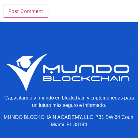
Capacitando al mundo en blockchain y criptomonedas para
un futuro más seguro e informado.
MUNDO BLOCKCHAIN ACADEMY, LLC.
731
SW
64
Court,
Miami, FL
33144