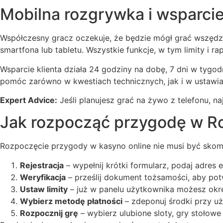
Mobilna rozgrywka i wsparcie
Współczesny gracz oczekuje, że będzie mógł grać wszędzi
smartfona lub tabletu. Wszystkie funkcje, w tym limity i ra
Wsparcie klienta działa 24 godziny na dobę, 7 dni w tygod
pomóc zarówno w kwestiach technicznych, jak i w ustawian
Expert Advice:
Jeśli planujesz grać na żywo z telefonu, na
Jak rozpocząć przygodę w Ro
Rozpoczęcie przygody w kasyno online nie musi być skom
Rejestracja
– wypełnij krótki formularz, podaj adres e
Weryfikacja
– prześlij dokument tożsamości, aby po
Ustaw limity
– już w panelu użytkownika możesz okreś
Wybierz metodę płatności
– zdeponuj środki przy uż
Rozpocznij grę
– wybierz ulubione sloty, gry stołowe