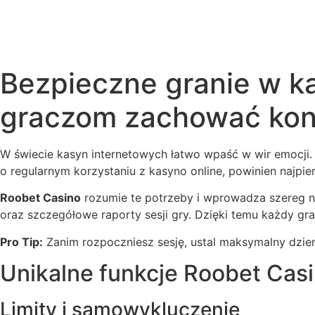
Bezpieczne granie w ka
graczom zachować kontr
W świecie kasyn internetowych łatwo wpaść w wir emocji. 
o regularnym korzystaniu z kasyno online, powinien najpi
Roobet Casino
rozumie te potrzeby i wprowadza szereg na
oraz szczegółowe raporty sesji gry. Dzięki temu każdy gr
Pro Tip:
Zanim rozpoczniesz sesję, ustal maksymalny dzien
Unikalne funkcje Roobet Cas
Limity i samowykluczenie