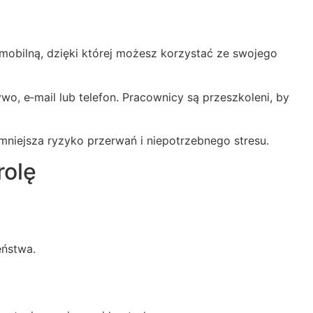
mobilną, dzięki której możesz korzystać ze swojego
o, e‑mail lub telefon. Pracownicy są przeszkoleni, by
zmniejsza ryzyko przerwań i niepotrzebnego stresu.
rolę
eństwa.