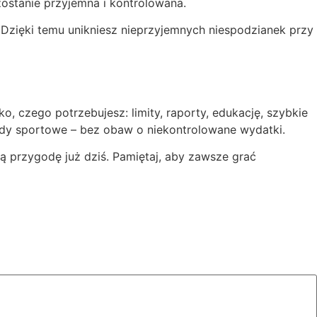
ostanie przyjemna i kontrolowana.
 Dzięki temu unikniesz nieprzyjemnych niespodzianek przy
, czego potrzebujesz: limity, raporty, edukację, szybkie
ady sportowe – bez obaw o niekontrolowane wydatki.
ą przygodę już dziś. Pamiętaj, aby zawsze grać