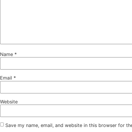
Name
*
Email
*
Website
Save my name, email, and website in this browser for th