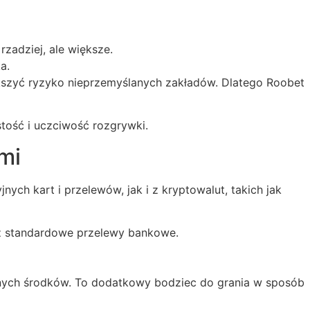
rzadziej, ale większe.
a.
ększyć ryzyko nieprzemyślanych zakładów. Dlatego Roobet
tość i uczciwość rozgrywki.
mi
h kart i przelewów, jak i z kryptowalut, takich jak
niż standardowe przelewy bankowe.
anych środków. To dodatkowy bodziec do grania w sposób