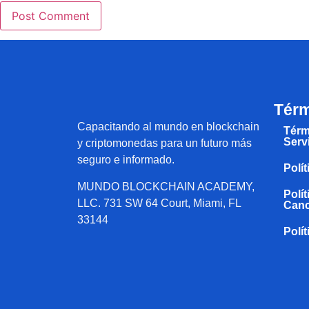
Tér
Capacitando al mundo en blockchain
Térm
Serv
y criptomonedas para un futuro más
seguro e informado.
Polí
MUNDO BLOCKCHAIN ACADEMY,
Polí
LLC.
731
SW
64
Court, Miami, FL
Canc
33144
Polí