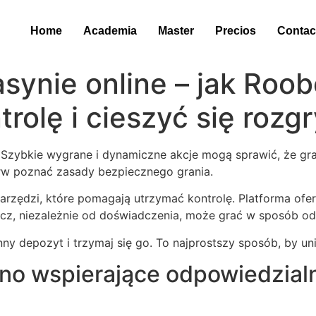
Home
Academia
Master
Precios
Contac
synie online – jak Roo
olę i cieszyć się rozg
Szybkie wygrane i dynamiczne akcje mogą sprawić, że grac
erw poznać zasady bezpiecznego grania.
rzędzi, które pomagają utrzymać kontrolę. Platforma ofe
acz, niezależnie od doświadczenia, może grać w sposób od
ny depozyt i trzymaj się go. To najprostszy sposób, by 
ino wspierające odpowiedzial