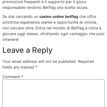
promozioni frequenti e il supporto per il gioco
responsabile rendono Betflag una scelta sicura.
Se stai cercando un
casino online betflag
che offra
un’ottima esperienza utente e opportunità di vincita,
non cercare oltre. Entra nel mondo di Betflag e inizia a
giocare oggi stesso, sfruttando ogni vantaggio che puoi
ottenere!
Leave a Reply
Your email address will not be published.
Required
fields are marked
*
Comment
*