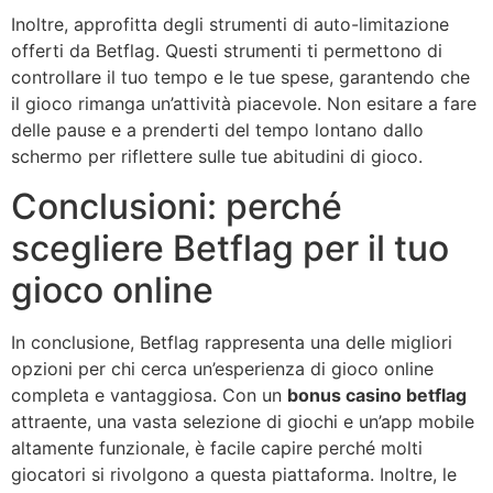
Inoltre, approfitta degli strumenti di auto-limitazione
offerti da Betflag. Questi strumenti ti permettono di
controllare il tuo tempo e le tue spese, garantendo che
il gioco rimanga un’attività piacevole. Non esitare a fare
delle pause e a prenderti del tempo lontano dallo
schermo per riflettere sulle tue abitudini di gioco.
Conclusioni: perché
scegliere Betflag per il tuo
gioco online
In conclusione, Betflag rappresenta una delle migliori
opzioni per chi cerca un’esperienza di gioco online
completa e vantaggiosa. Con un
bonus casino betflag
attraente, una vasta selezione di giochi e un’app mobile
altamente funzionale, è facile capire perché molti
giocatori si rivolgono a questa piattaforma. Inoltre, le