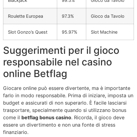
Blackjack
99.5%
Gioco da Tavolo
Roulette Europea
97.3%
Gioco da Tavolo
Slot Gonzo’s Quest
95.97%
Slot Machine
Suggerimenti per il gioco
responsabile nel casino
online Betflag
Giocare online può essere divertente, ma è importante
farlo in modo responsabile. Prima di iniziare, imposta un
budget e assicurati di non superarlo. È facile lasciarsi
trasportare, specialmente quando si utilizzano bonus
come il
betflag bonus casino
. Ricorda, il gioco deve
essere un divertimento e non una fonte di stress
finanziario.