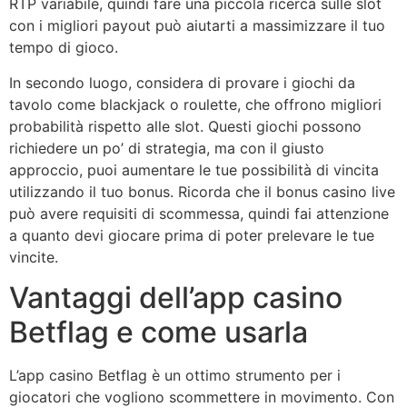
RTP variabile, quindi fare una piccola ricerca sulle slot
con i migliori payout può aiutarti a massimizzare il tuo
tempo di gioco.
In secondo luogo, considera di provare i giochi da
tavolo come blackjack o roulette, che offrono migliori
probabilità rispetto alle slot. Questi giochi possono
richiedere un po’ di strategia, ma con il giusto
approccio, puoi aumentare le tue possibilità di vincita
utilizzando il tuo bonus. Ricorda che il bonus casino live
può avere requisiti di scommessa, quindi fai attenzione
a quanto devi giocare prima di poter prelevare le tue
vincite.
Vantaggi dell’app casino
Betflag e come usarla
L’app casino Betflag è un ottimo strumento per i
giocatori che vogliono scommettere in movimento. Con